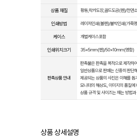
상품 재질
황동,락카도장,골드도금(펜)/천연
인쇄방법
레이저인쇄(볼펜)/불박인쇄(가죽명
케이스
개별케이스포함
인쇄위치크기
35×5mm(펜)/50×10mm(명함)
판촉물은 판촉을 목적으로 제작하여
일반상품으로 판매는 신중히 판단해
판촉상품 안내
제공되는 상품의 사진은 이해를 
모니터의 해상도, 이미지의 품질에 
상품 규격 및 사이즈는 재는 방법과
상품 상세설명