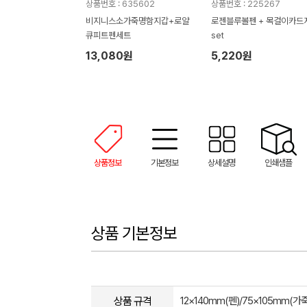
상품번호 : 635602
상품번호 : 225267
비지니스소가죽명함지갑+로얄
로젠블루볼펜 + 목걸이카드
큐피트펜세트
set
13,080원
5,220원
상품정보
기본정보
상세설명
인쇄샘플
상품 기본정보
상품 규격
12×140mm(펜)/75×105mm(가