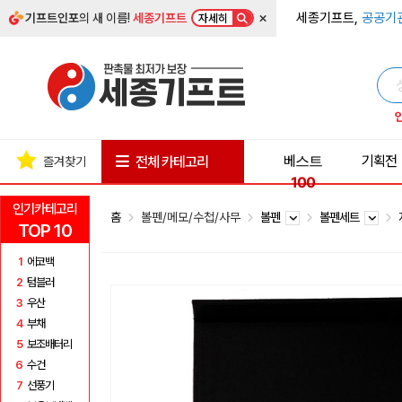
×
세종기프트,
공공기
기프트인포
의 새 이름!
세종기프트
자세히
베스트
기획전
전체 카테고리
즐겨찾기
100
인기카테고리
홈
볼펜/메모/수첩/사무
볼펜
볼펜세트
TOP 10
1
에코백
2
텀블러
3
우산
4
부채
5
보조배터리
6
수건
7
선풍기