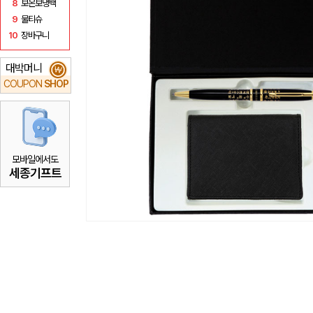
8
보온보냉백
9
물티슈
10
장바구니
대박머니
₩
COUPON
SHOP
모바일에서도
세종기프트