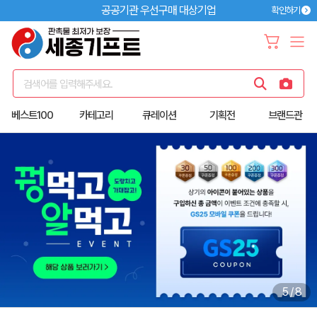
공공기관 우선구매 대상기업
확인하기
검색어를 입력해주세요.
베스트100
카테고리
큐레이션
기획전
브랜드관
6
/
8