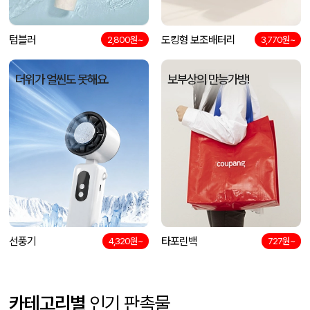
텀블러
도킹형 보조배터리
2,800원~
3,770원~
더위가 얼씬도 못해요.
보부상의 만능가방!
선풍기
타포린백
4,320원~
727원~
카테고리별
인기 판촉물