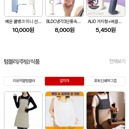
베온 쿨뱅크 미니 선풍기
BLDC냉각3단풍속울트라미니선풍기
ALIO 거치형+버클홀더형 에어포켓 미니선풍기
10,000원
8,000원
5,450원
텀블러/주방/식품
전체보기
리유저블텀블러
앞치마
포토인쇄머그컵