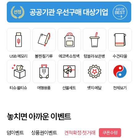
USB 메모리
볼펜·필기류
에코백·쇼핑백
텀블러·보온병
수건·타올
티슈·물티슈
여행용품
선물세트
뱃지·메달
전체보기
놓치면 아까운 이벤트
덤이벤트
상품권이벤트
견적확정·첫거래
쿠폰수령