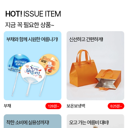
HOT!
ISSUE ITEM
5단 6K 솔리드 스퀘어 파우치 UV 양우산
유OO
08-07
지금 꼭 필요한 상품~
사각니들펜(0.7)
이OO
08-07
부채와 함께 시원한 여름나기!
신선하고 간편하게!
브리온 아이스큐브 2세대 여름 아이스 넥밴드 쿨러
채OO
08-07
[26년 설]CJ 스마트초이스 L호
전OO
08-07
접이식 장바구니 포켓가방 3종 1P
김OO
08-07
[주문제작] 에코백 맞춤 제작 서비스
담OO
08-07
반달팬시자루부채(원형) (150Ø,160Ø,170Ø,180Ø,190Ø)
부채
보온보냉백
노OO
08-07
128원~
825원~
원형 팬시 (2컬러) 부채 (150∅~190∅)
노OO
08-07
착한 소비에 실용성까지!
오고 가는 여름비 대비!