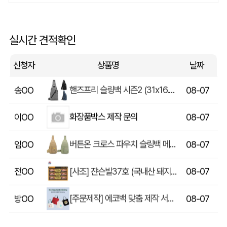
쓰리웨이 캔버스 크로스백 (330x40x380mm)
울OO
08-07
상품제안(웰컴키트제작)
이OO
08-07
실시간 견적확인
[송월] 뉴컬러무지 타월 150g 2매세트 (쇼핑백포함)
윤OO
08-07
신청자
상품명
날짜
핸즈프리 슬링백 시즌2 (31x16.5x6.5cm)
송OO
08-07
화장품박스 제작 문의
이OO
08-07
버튼온 크로스 파우치 슬링백 메신저백 Z763
임OO
08-07
[사조] 쟌슨빌37호 (국내산 돼지고기100%) / 명절 선물세트
전OO
08-07
[주문제작] 에코백 맞춤 제작 서비스
방OO
08-07
라벨 메쉬 파우치 [PH200] (230x185mm)
이OO
08-07