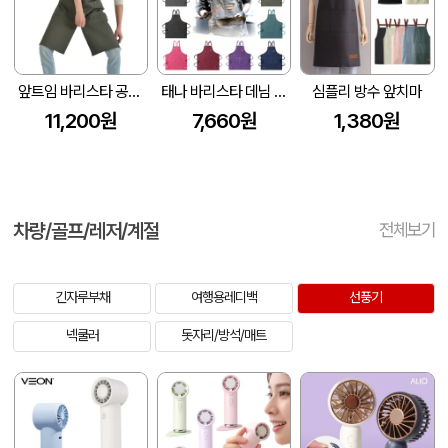
앞트임 바리스타 공방 데님 방수 앞치마 Z114
태나 바리스타 데님 앞치마
심플리 방수 앞치마
11,200원
7,660원
1,380원
차량/골프/레저/계절
전체보기
긴자루부채
여행용레디백
선풍기
넥쿨러
돗자리/방석/매트