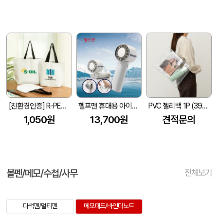
[친환경인증] R-PET 고밀도 리유저블백 (검정내피/170g)(S~XL)
헬프맨 휴대용 아이스쿨링 선풍기
PVC 젤리백 1P (390x300mm)
1,050원
13,700원
견적문의
볼펜/메모/수첩/사무
전체보기
다색펜/멀티펜
메모패드/바인더노트