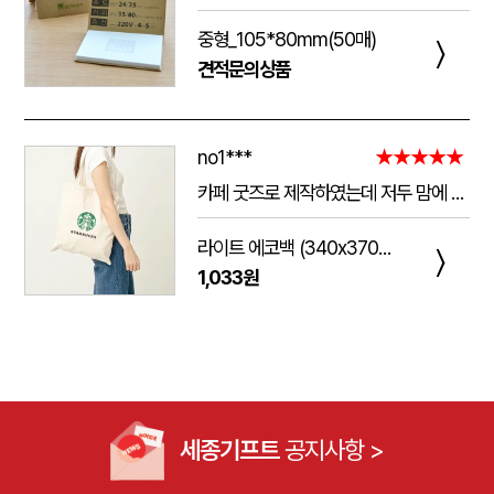
중형_105*80mm(50매)
〉
견적문의상품
no1***
★★★★★
카페 굿즈로 제작하였는데 저두 맘에 들고 손님들도 맘에 들어하세요. 저두 매일 들고 다니는데 탄탄해서 좋아요.가격도 맘에 들어서 벌써 3번째 주문했어요.진행 과정에 있어서도 상담 직원분들 세심하고 친절하세요.
라이트 에코백 (340x370mm)
〉
1,033원
세종기프트
공지사항 >