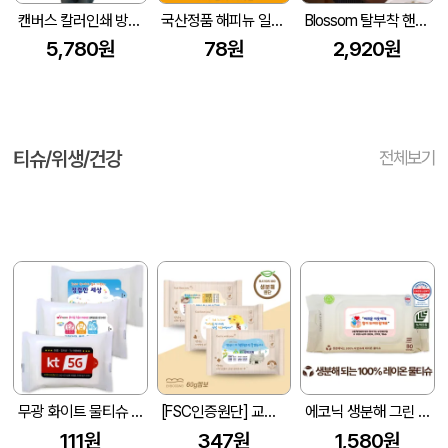
캔버스 칼러인쇄 방수 바리스타 앞치마 Z117
국산정품 해피뉴 일회용 앞치마 무지 흰색 스페셜
Blossom 탈부착 핸드타월 스트라이프 앞치마 1P
5,780원
78원
2,920원
티슈/위생/건강
전체보기
무광 화이트 물티슈 (10매/15매/20매) (150*90mm)
[FSC인증원단] 교회전도 3종 생분해 물티슈 10매(엠보싱)
에코닉 생분해 그린 캡형 60g 엠보싱 (80매)
111원
347원
1,580원