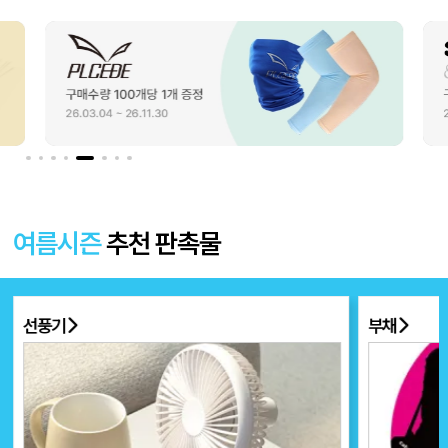
여름시즌
추천 판촉물
선풍기
부채