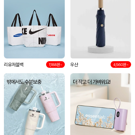
리유저블백
우산
1,188원~
4,560원~
밖에서도 수분보충
더 작고 더 가벼워요!