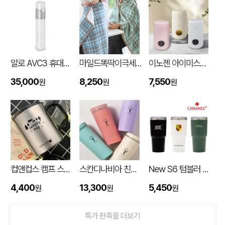
알로 AVC3 휴대용 3in1 에어건 핸디 차량용 무선청소기
마일드똑딱이극세사담요
이노젠 아이미스트 에어 무드등 휴대용 무선가습기
35,000
8,250
7,550
원
원
원
입체형떡메모_(도자기레인보우)
이OO
08-08
컵앤컵스 캠프 스텐 머그 440ml
스칸디나비아 친환경 목분 소재 국산 에코 티케 친환경 텀블러 600ml
New S6 텀블러 600ml
스탠다드 에코백 (350x100x370mm)
이OO
08-07
4,400
13,300
5,450
원
원
원
[친환경인증] R-PET 고밀도 리유저블백 (검정내피/170g)(S~XL)
정OO
08-07
특가 판촉물 더보기