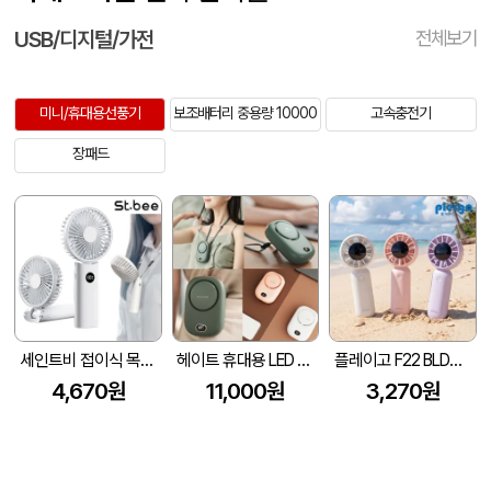
USB/디지털/가전
전체보기
미니/휴대용선풍기
보조배터리 중용량 10000
고속충전기
장패드
세인트비 접이식 목걸이 선풍기 LED 숫자표시 목스트랩증정
헤이트 휴대용 LED 3단 조절 선풍기
플레이고 F22 BLDC모터 저소음 미니 선풍기
4,670원
11,000원
3,270원