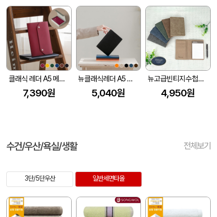
클래식 레더 A5 메모패드 날개형 (215*160mm) (고급선물용 자석케이스 포함)
뉴클래식레더 A5 메모패드-기본형
뉴고급빈티지수첩메모패드
7,390원
5,040원
4,950원
수건/우산/욕실/생활
전체보기
3단/5단우산
일반세면타올