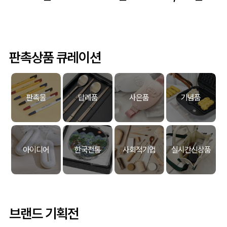
판촉상품 큐레이션
판촉물
답례품
사은품
기념품
아이디어
한국전통
사회적기업
실시간신상품
브랜드 기획전