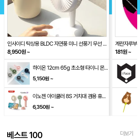
인사이디 탁상용 BLDC 자연풍 미니 선풍기 무선 저소음 스탠드 선풍기 ISF-100
계란자루부채(
8,950
원
~
181
원
~
하이온 12cm 65g 초소형 타이니 몬스터 휴대용 선풍기 H14
5,150
~
원
이노젠 아이쿨러 8S 거치대 겸용 휴대용 선풍기 INOZEN i-cooler 8S
6,350
~
원
베스트 100
더보기