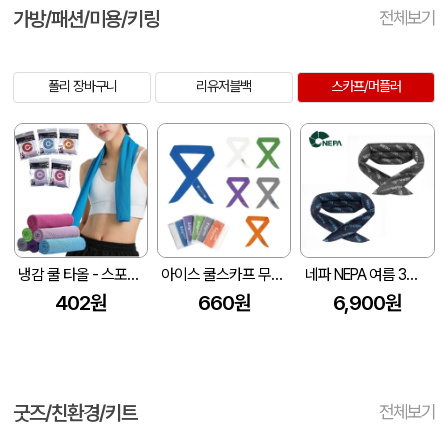
가방/패션/미용/키링
전체보기
폴리 장바구니
리유저블백
스카프/머플러
냉감 쿨 타올 - 스포츠 타월 쿨 스카프
아이스 쿨스카프 무지 인쇄가능 (100*5cm)
네파 NEPA 여름 3단 아이스 폴리머 냉감효과 스냅형 쿨링 스카프
402원
660원
6,900원
굿즈/친환경/키트
전체보기