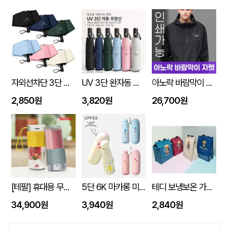
자외선차단 3단 자동 암막 양우산
UV 3단 완자동 양우산
아노락 바람막이 자켓 주문제작 전사인쇄
2,850원
3,820원
26,700원
[테팔] 휴대용 무선 믹서기 라이트믹스 (노랑/민트) 색상선택
5단 6K 마카롱 미니 UV 양우산
테디 보냉보온 가방 10L (270x170x350mm)
34,900원
3,940원
2,840원