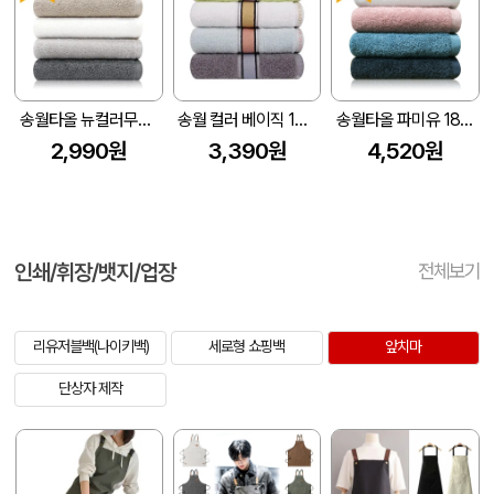
송월타올 뉴컬러무지 150g (30수/40*80cm)
송월 컬러 베이직 130g 1p
송월타올 파미유 180g (40수/40*80cm)
2,990원
3,390원
4,520원
인쇄/휘장/뱃지/업장
전체보기
리유저블백(나이키백)
세로형 쇼핑백
앞치마
단상자 제작