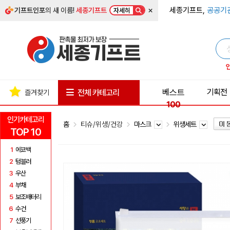
×
세종기프트,
공공기
기프트인포
의 새 이름!
세종기프트
자세히
베스트
기획전
전체 카테고리
즐겨찾기
100
인기카테고리
홈
티슈/위생/건강
마스크
위생세트
TOP 10
1
에코백
2
텀블러
3
우산
4
부채
5
보조배터리
6
수건
7
선풍기