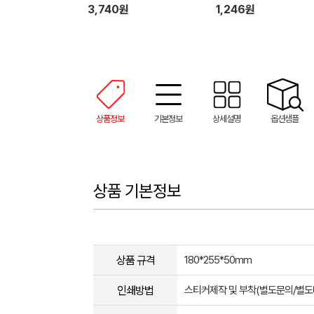
3,740원
1,246원
상품정보
기본정보
상세설명
옵션샘플
상품 기본정보
상품 규격
180*255*50mm
인쇄방법
스티커제작 및 부착(별도문의/별도