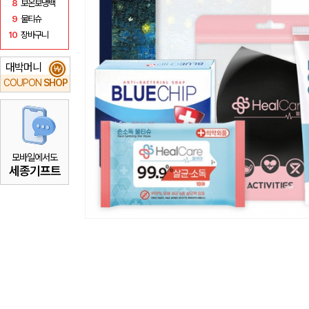
8
보온보냉백
9
물티슈
10
장바구니
대박머니
₩
COUPON
SHOP
모바일에서도
세종기프트