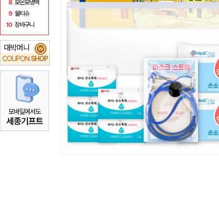
8
보온보냉백
9
물티슈
10
장바구니
대박머니
₩
COUPON
SHOP
모바일에서도
세종기프트