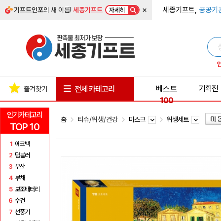
×
세종기프트,
공공기
기프트인포
의 새 이름!
세종기프트
자세히
베스트
기획전
전체 카테고리
즐겨찾기
100
인기카테고리
홈
티슈/위생/건강
마스크
위생세트
TOP 10
1
에코백
2
텀블러
3
우산
4
부채
5
보조배터리
6
수건
7
선풍기