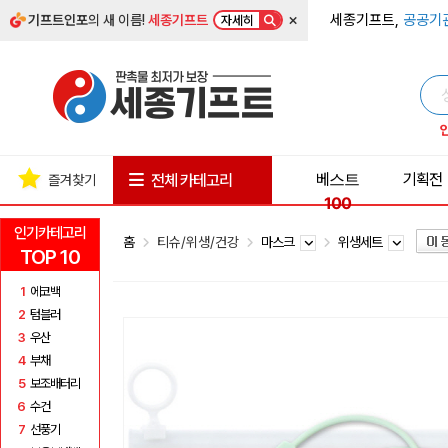
×
세종기프트,
공공기
기프트인포
의 새 이름!
세종기프트
자세히
베스트
기획전
전체 카테고리
즐겨찾기
100
인기카테고리
홈
티슈/위생/건강
마스크
위생세트
TOP 10
1
에코백
2
텀블러
3
우산
4
부채
5
보조배터리
6
수건
7
선풍기