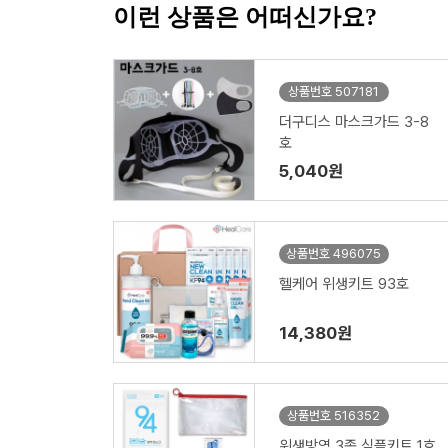
이런 상품은 어떠신가요?
상품번호 507181
더구디스 마스크가드 3-8
호
5,040원
상품번호 496075
헬케어 위생키트 93호
14,380원
상품번호 516352
위생방역 3종 심플키트 1호