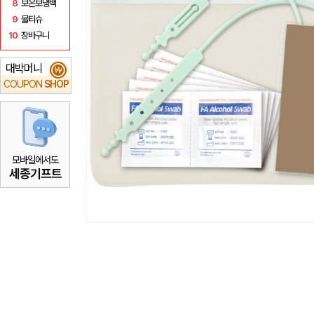
8
보온보냉백
9
물티슈
10
장바구니
대박머니
₩
COUPON
SHOP
모바일에서도
세종기프트