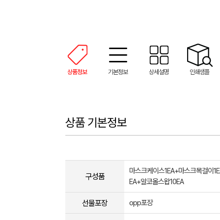
상품정보
기본정보
상세설명
인쇄샘플
상품 기본정보
마스크케이스1EA+마스크목걸이1E
구성품
EA+알코올스왑10EA
선물포장
opp포장