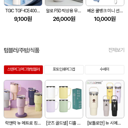
TGIC TGF-ICE4000 휴대용 냉각 선풍기
알로 F5D 탁상용 무선 선풍기 사무실 소형 책상 미니 휴대용 써큘레이터
베온 쿨뱅크 미니 선풍기
9,100원
26,000원
10,000원
텀블러/주방/식품
전체보기
스텐머그/머그형텀블러
포토인쇄머그컵
수세미
락앤락 뉴 메트로 킹 텀블러 820ml
[굿즈 골드넬] 디홀 이중구조 스텐 머그 450ml
[보틀로만] 뉴 시에나 텀블러 900ml