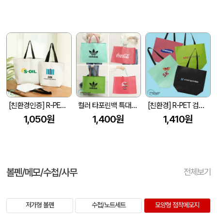
[친환경인증] R-PET 고밀도 리유저블백 (검정내피/170g)(S~XL)
컬러 타포린백 특대형(3색) (중량140g±5)(530x300x380mm)
[친환경] R-PET 검정내피 리유저블백 (4색/중형/170g)(450x150x400mm)
1,050원
1,400원
1,410원
볼펜/메모/수첩/사무
전체보기
저가형 볼펜
수첩/노트세트
모양형 점착메모지