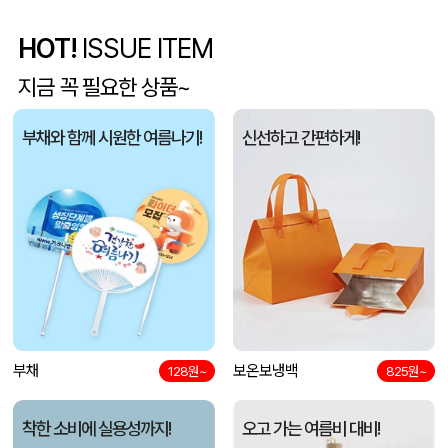
HOT!
ISSUE ITEM
폴리고무밴드담요 (100*75cm)
신OO
08-06
지금 꼭 필요한 상품~
[프롬네이쳐] 친환경 커피가루 우디 핸들 텀블러 750ml
김OO
08-06
부채와 함께 시원한 여름나기!
신선하고 간편하게!
스탠다드 에코백 (350x100x370mm)
아OO
08-06
모두애 LED 키캡 키링 굿즈
여OO
08-06
[주문제작] 에코백 맞춤 제작 서비스
KOO
08-06
망고스토리지 카드형 USB메모리 (4GB~128GB)
선OO
08-06
부채
보온보냉백
미니형 미니고급형 부직포가방
128원~
825원~
한OO
08-06
자바 제트라인베이비 (0.38mm)(자바공식인증대리점)
이OO
08-06
착한 소비에 실용성까지!
오고 가는 여름비 대비!