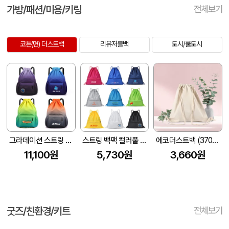
가방/패션/미용/키링
전체보기
코튼(면) 더스트백
리유저블백
토시/쿨토시
그라데이션 스트링 스포츠 백팩
스트링 백팩 컬러풀 짐색
에코더스트백 (370*400mm)
11,100원
5,730원
3,660원
굿즈/친환경/키트
전체보기