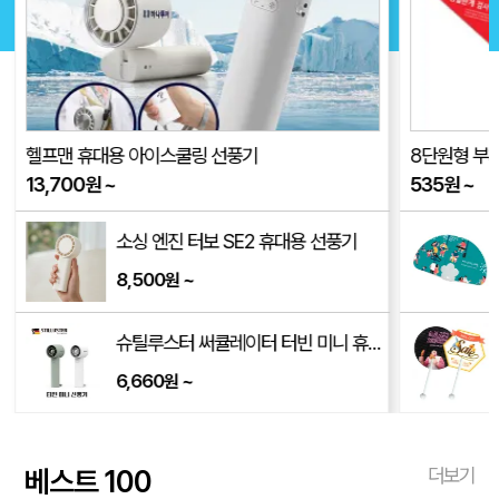
헬프맨 휴대용 아이스쿨링 선풍기
8단원형 부채 
13,700
원
~
535
원
~
소싱 엔진 터보 SE2 휴대용 선풍기
8,500
~
원
/250*170*350mm)
슈틸루스터 써큘레이터 터빈 미니 휴대용 선풍기 ST-SF100
6,660
~
원
베스트 100
더보기