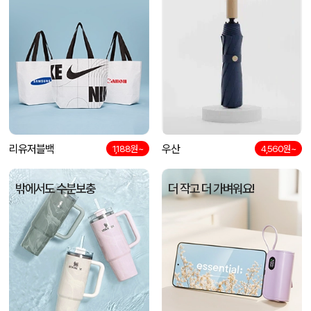
리유저블백
우산
1,188원~
4,560원~
밖에서도 수분보충
더 작고 더 가벼워요!