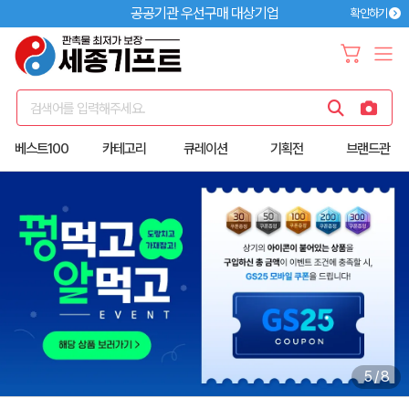
공공기관 우선구매 대상기업
확인하기
검색어를 입력해주세요.
베스트100
카테고리
큐레이션
기획전
브랜드관
5
/
8