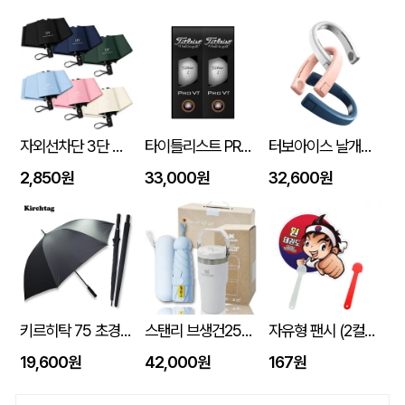
자외선차단 3단 자동 암막 양우산
타이틀리스트 PRO V1 6구세트 (45X95X135mm)
터보아이스 날개없는 넥쿨러 4000mAh
2,850원
33,000원
32,600원
키르히탁 75 초경량 올카본 UV 암막우산
스탠리 브생건250호(스탠리 아이스플로우 플립591ml+5단 6K UV암막양우산 파우치포함)
자유형 팬시 (2컬러) 부채 150&#8709;~190&#8709; (손잡이110mm)
19,600원
42,000원
167원