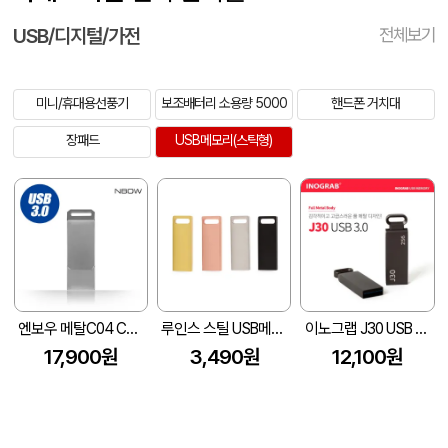
USB/디지털/가전
전체보기
미니/휴대용선풍기
보조배터리 소용량 5000
핸드폰 거치대
장패드
USB메모리(스틱형)
엔보우 메탈C04 C타입 OTG 3.0 USB
루인스 스틸 USB메모리 (4~128G)
이노그랩 J30 USB 3.0 (16GB~256GB)
17,900원
3,490원
12,100원