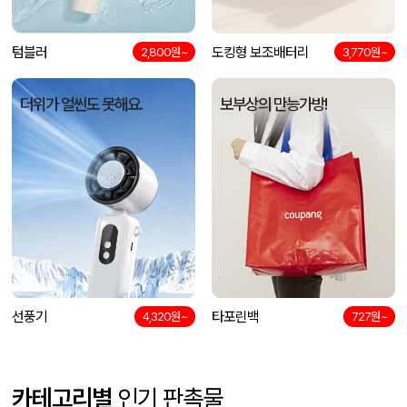
텀블러
도킹형 보조배터리
2,800원~
3,770원~
더위가 얼씬도 못해요.
보부상의 만능가방!
선풍기
타포린백
4,320원~
727원~
카테고리별
인기 판촉물