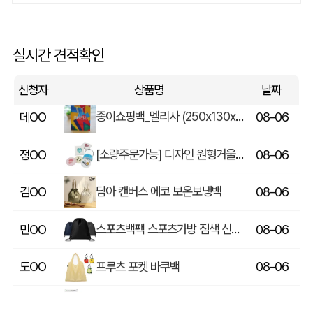
에코백재발주
이OO
08-06
루티네 데일리 모던 보온보냉백 도시락가방
김OO
08-06
실시간 견적확인
종이쇼핑백_멜리사 (250x130x320mm)
데OO
08-06
신청자
상품명
날짜
[소량주문가능] 디자인 원형거울(칼라) (70파이/75파이)
정OO
08-06
담아 캔버스 에코 보온보냉백
김OO
08-06
스포츠백팩 스포츠가방 짐색 신발주머니
민OO
08-06
프루츠 포켓 바쿠백
도OO
08-06
[보틀로만] 리유저블 컵 355ml
문OO
08-06
아웃도어 기능성 볼캡 야구모자 CL-C1
조OO
08-06