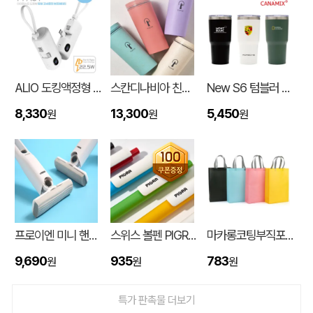
ALIO 도킹액정형 고속충전PD22.5W 아이패스트 보조배터리 5000mAh
스칸디나비아 친환경 목분 소재 국산 에코 티케 친환경 텀블러 600ml
New S6 텀블러 600ml
8,330
13,300
5,450
원
원
원
대형 타포린가방 긴 손잡이 숄더가능(11color) (420x400x250mm)
신OO
08-06
프로이엔 미니 핸디 클리너
스위스 볼펜 PIGRA P03 피그라 볼펜
마카롱코팅부직포가방 (300*430*105mm)
버브 3LU-01 파우치 6K 암막코팅 미니 양우산
김OO
08-06
9,690
935
783
원
원
원
M형 부직포가방 코팅/대형 (420x320x100mm)
민OO
08-06
특가 판촉물 더보기