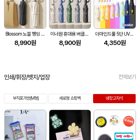
Blossom 노블 행잉 카라비너 접이식 3단 자동양우산 10K 1P
이너원 휴대용 버클형 10K 3단 자동 양우산 (UPF 50+)
더마인드풀 5단 UV차단 미니캡슐 파스텔 5단 양우산 색상 8종
8,990원
8,900원
4,350원
인쇄/휘장/뱃지/업장
전체보기
부직포가방(M형)
세로형 쇼핑백
냉장고자석