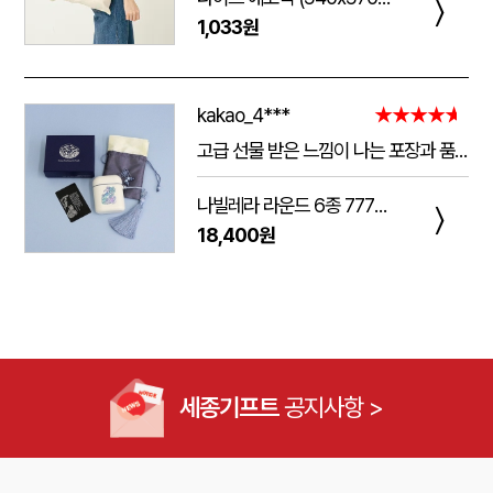
〉
1,033원
kakao_4***
★★★★★
고급 선물 받은 느낌이 나는 포장과 품질.
주는 사람도 받는 사람도 만족 스러운 제품 입니다.
나빌레라 라운드 6종 777쓰리세븐 손톱깎이 호작도 까치호랑이 네일케어세트
다만 아쉬운 점은 조립이 덜되어 있는 것이 간혹 있습니다.
〉
18,400원
케이스가 빠지는 현상이 좀 있는데, 조립할때 신경써서 해주시면 더 좋은 인상이 남을 것 같습니다.
세종기프트
공지사항 >