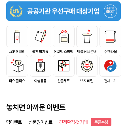
USB 메모리
볼펜·필기류
에코백·쇼핑백
텀블러·보온병
수건·타올
티슈·물티슈
여행용품
선물세트
뱃지·메달
전체보기
놓치면 아까운 이벤트
덤이벤트
상품권이벤트
견적확정·첫거래
쿠폰수령