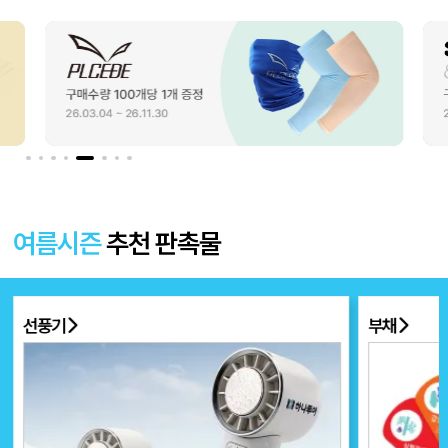
여름시즌
추천 판촉물
선풍기
부채