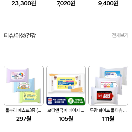
23,300원
7,020원
9,400원
티슈/위생/건강
전체보기
물누리 베스트3종 (무광) 물티슈 25매/30매/35매
로티엔 퓨어 베이지 전용 라벨형 물티슈 (10매) (150X90mm(±5mm))
무광 화이트 물티슈 (10매/15매/20매) (150*90mm)
297원
105원
111원