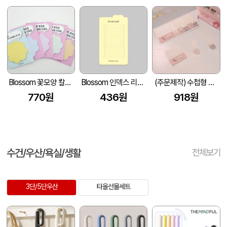
Blossom 꽃모양 칼선 점착 메모지 뒷대지형-50매
Blossom 인덱스 리스트업 점착 메모지
(주문제작) 수첩형 mini 컬러 포스트잇 20매/30매 1P
770원
436원
918원
수건/우산/욕실/생활
전체보기
3단/5단우산
타올선물세트