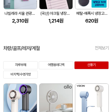
나빌레라 서울 관광지 오프너마그넷 냉장고자석 마그네틱 관광기념품
(국산) 아크릴 냉장고 집게 마그넷 주문제작
메탈-에폭시 냉장고자석
2,310원
1,214원
620원
차량/골프/레저/계절
전체보기
자루부채
여행용레디백
선풍기
비치백/수영가방