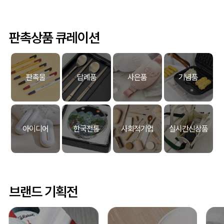
판촉상품 큐레이션
판촉물
답례품
사은품
기념품
아이디어
한국전통
사회적기업
실시간신상품
브랜드 기획전