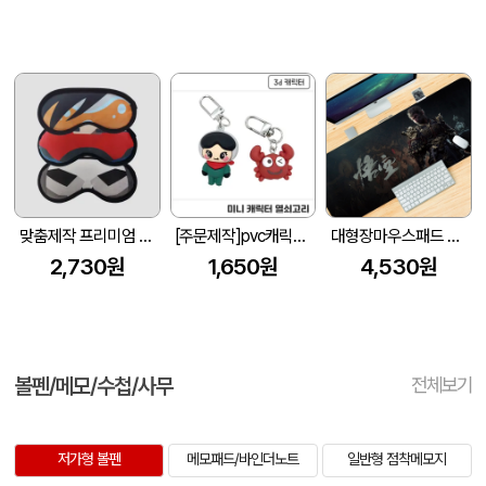
맞춤제작 프리미엄 포토 안대(DTP전사)
[주문제작]pvc캐릭터 3D 미니열쇠고리
대형장마우스패드 제작형 - 800×300×3/4/5mm
2,730원
1,650원
4,530원
볼펜/메모/수첩/사무
전체보기
저가형 볼펜
메모패드/바인더노트
일반형 점착메모지