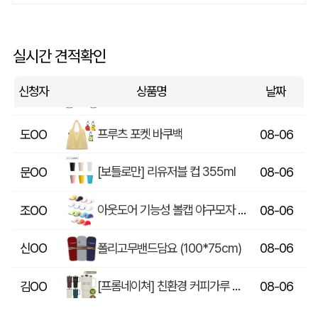
[소량주문가능] 디자인 원형거울(칼라) (70파이/75파이)
정OO
08-06
담아 캔버스 에코 보온보냉백
김OO
08-06
실시간 견적확인
스포츠백팩 스포츠가방 짐색 신발주머니
민OO
08-06
신청자
상품명
날짜
프루츠 포켓 바쿠백
도OO
08-06
[보틀로만] 리유저블 컵 355ml
문OO
08-06
아웃도어 기능성 볼캡 야구모자 CL-C1
조OO
08-06
폴리고무밴드담요 (100*75cm)
신OO
08-06
[프롬네이쳐] 친환경 커피가루 우디 핸들 텀블러 750ml
김OO
08-06
스탠다드 에코백 (350x100x370mm)
아OO
08-06