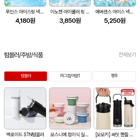
루인스 아이스링 넥쿨러
이노젠 아이쿨러 링 아이스 넥쿨러 INOZEN i-cooler RING
에버센스 아이스 넥쿨러 캐릭터
4,180원
3,850원
5,250원
텀블러/주방/식품
전체보기
텀블러
머그컵/여분1
행주
맥로이드 STN텀블러
모스니에 접이식 실리콘컵 텀블러
[오모키] 써밋 핸들 텀블러 600ml