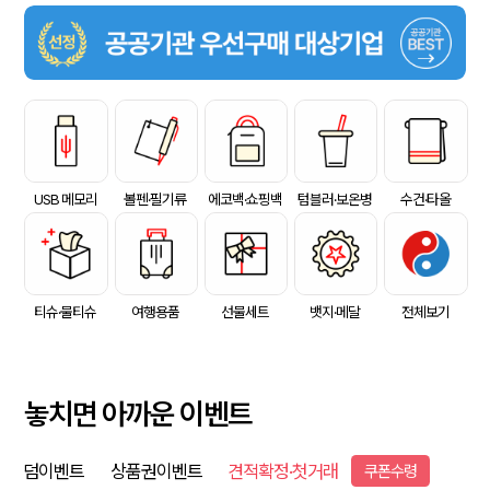
USB 메모리
볼펜·필기류
에코백·쇼핑백
텀블러·보온병
수건·타올
티슈·물티슈
여행용품
선물세트
뱃지·메달
전체보기
놓치면 아까운 이벤트
덤이벤트
상품권이벤트
견적확정·첫거래
쿠폰수령