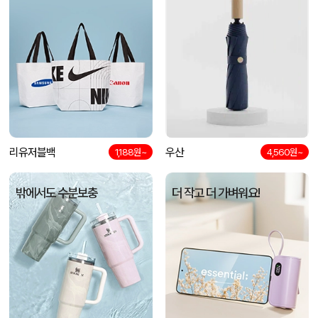
리유저블백
우산
1,188원~
4,560원~
밖에서도 수분보충
더 작고 더 가벼워요!