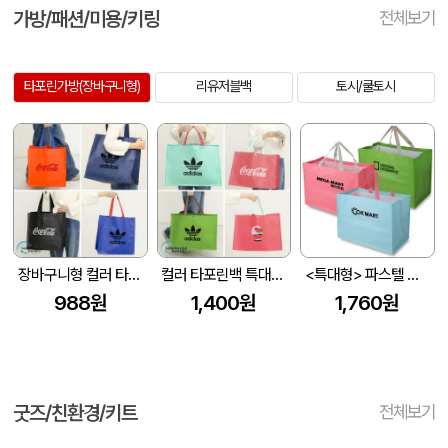
가방/패션/미용/키링
전체보기
타포린가방(장바구니형)
리유저블백
토시/쿨토시
장바구니형 컬러 타포린백 대형(4색) (중량 140g±5)(400x250x400mm)
컬러 타포린백 특대형(3색) (중량140g±5)(530x300x380mm)
<특대형> 파스텔 타포린 마트가방(3색) (530×300×380mm)
988원
1,400원
1,760원
굿즈/친환경/키트
전체보기