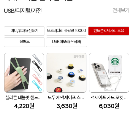
USB/디지털/가전
전체보기
미니/휴대용선풍기
보조배터리 중용량 10000
핸드폰악세서리 모음
장패드
USB메모리(스틱형)
실리콘 태블릿 핸드스트랩
모두애 맥세이프 스마트톡 - 그냥톡
맥세이프 카드 포켓 지갑 인쇄 문구 가능 XO
4,220원
3,630원
6,030원