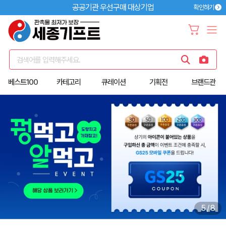
공공기관 우선구매 대상기업
확인하기
검색어를 입력해주세요.
베스트100
카테고리
큐레이션
기획전
브랜드관
6
/
8