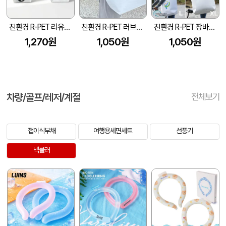
친환경 R-PET 리유저블가방 (중량 170g±5)(소, 중, 대)
친환경 R-PET 러브라이프 리유저블백 (중량 170g)(380x150x300mm)
친환경 R-PET 장바구니형 리유저블백 (중량170g)(S/M/L/XL)
1,270원
1,050원
1,050원
차량/골프/레저/계절
전체보기
접이식부채
여행용세면세트
선풍기
넥쿨러