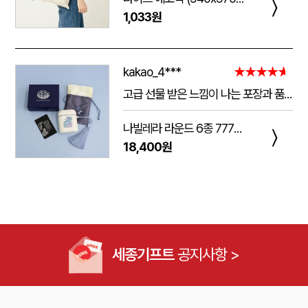
〉
1,033원
kakao_4***
★★★★★
고급 선물 받은 느낌이 나는 포장과 품질.
주는 사람도 받는 사람도 만족 스러운 제품 입니다.
나빌레라 라운드 6종 777쓰리세븐 손톱깎이 호작도 까치호랑이 네일케어세트
다만 아쉬운 점은 조립이 덜되어 있는 것이 간혹 있습니다.
〉
18,400원
케이스가 빠지는 현상이 좀 있는데, 조립할때 신경써서 해주시면 더 좋은 인상이 남을 것 같습니다.
세종기프트
공지사항 >