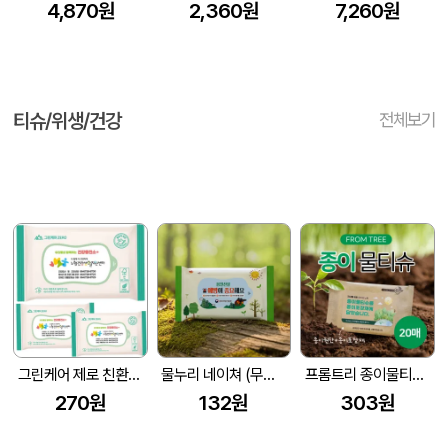
4,870원
2,360원
7,260원
티슈/위생/건강
전체보기
그린케어 제로 친환경 물티슈 10매 (40gsm 플레인) 판촉.홍보용
물누리 네이쳐 (무광) 물티슈 10매/15매/20매
프롬트리 종이물티슈(종이포장재) 20매
270원
132원
303원