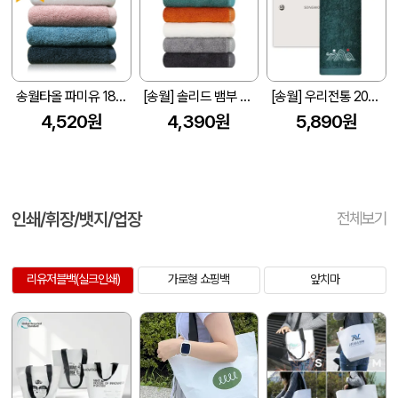
송월타올 파미유 180g (40수/40*80cm)
[송월] 솔리드 뱀부 무지40 세면타올 200g
[송월] 우리전통 200g 1매 세트
4,520원
4,390원
5,890원
인쇄/휘장/뱃지/업장
전체보기
리유저블백(실크인쇄)
가로형 쇼핑백
앞치마