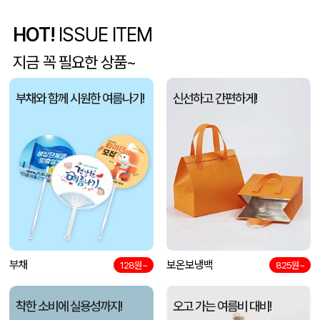
HOT!
ISSUE ITEM
모두애 LED 키캡 키링 굿즈
여OO
08-06
지금 꼭 필요한 상품~
[주문제작] 에코백 맞춤 제작 서비스
KOO
08-06
부채와 함께 시원한 여름나기!
신선하고 간편하게!
망고스토리지 카드형 USB메모리 (4GB~128GB)
선OO
08-06
미니형 미니고급형 부직포가방
한OO
08-06
자바 제트라인베이비 (0.38mm)(자바공식인증대리점)
이OO
08-06
리유저블 4종
문OO
08-06
완전방수 게이밍 장패드 (780x300x5mm)
부채
보온보냉백
우OO
08-06
128원~
825원~
모두애 데일리 짐색_풀컬러인쇄
KOO
08-06
착한 소비에 실용성까지!
오고 가는 여름비 대비!