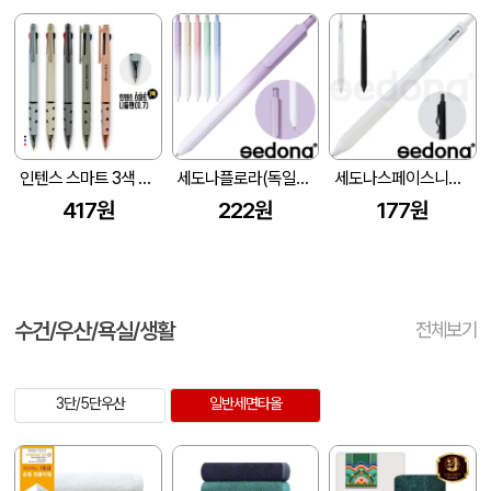
인텐스 스마트 3색 니들펜(0.7)
세도나플로라(독일잉크/스위스팁)
세도나스페이스니들0.7(독일잉크/스위스팁)
417원
222원
177원
수건/우산/욕실/생활
전체보기
3단/5단우산
일반세면타올