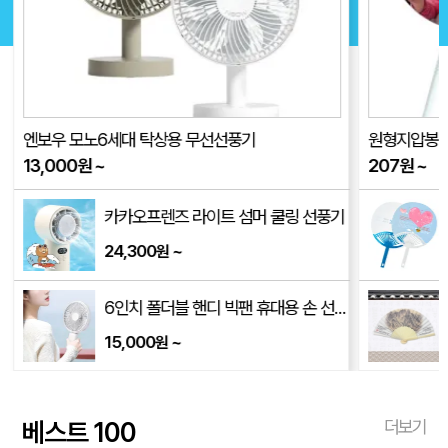
엔보우 모노6세대 탁상용 무선선풍기
원형지압봉 부
13,000
원
~
207
원
~
(230x130x200mm)
카카오프렌즈 라이트 섬머 쿨링 선풍기
24,300
~
원
6인치 폴더블 핸디 빅팬 휴대용 손 선풍기 FH10 [스트랩 포함]
15,000
~
원
베스트 100
더보기