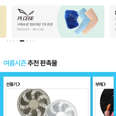
여름시즌
추천 판촉물
선풍기
부채