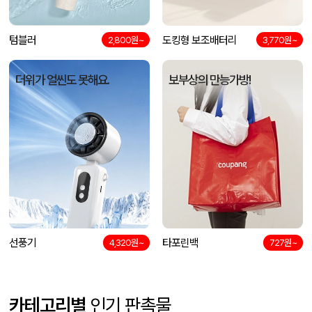
텀블러
도킹형 보조배터리
2,800원~
3,770원~
더위가 얼씬도 못해요.
보부상의 만능가방!
선풍기
타포린백
4,320원~
727원~
카테고리별
인기 판촉물