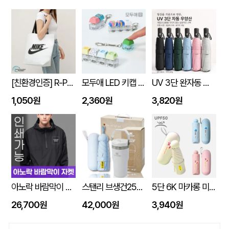
[친환경인증] R-PET 고밀도 리유저블백 (검정내피/170g)(S~XL)
모두애 LED 키캡 키링 굿즈
UV 3단 완자동 양우산
1,050원
2,360원
3,820원
아노락 바람막이 자켓 주문제작 전사인쇄
스탠리 브생건250호(스탠리 아이스플로우 플립591ml+5단 6K UV암막양우산 파우치포함)
5단 6K 마카롱 미니 UV 양우산
26,700원
42,000원
3,940원