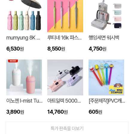
mumyung 8K 암막 베이스 완전자동 3단 양우산
루티네 16k 파스텔 자동 장우산
행잉세면 워시백
6,530
8,550
4,750
원
원
원
에코백재발주
이OO
08-06
이노젠 I-mist Tumbler 미니가습기 420ml
아트일렉 5000mAh 도킹형 보조 배터리
[주문제작]PVC캐릭터 디오네캔디볼펜(2D)
루티네 데일리 모던 보온보냉백 도시락가방
김OO
08-06
3,890
14,760
605
원
원
원
종이쇼핑백_멜리사 (250x130x320mm)
데OO
08-06
특가 판촉물 더보기