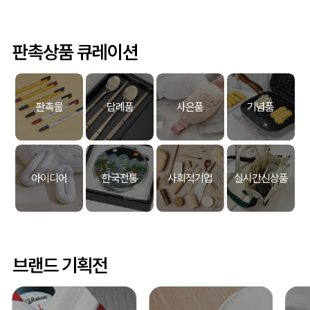
판촉상품 큐레이션
판촉물
답례품
사은품
기념품
아이디어
한국전통
사회적기업
실시간신상품
브랜드 기획전