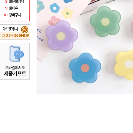
8
보온보냉백
9
물티슈
10
장바구니
대박머니
₩
COUPON
SHOP
모바일에서도
세종기프트