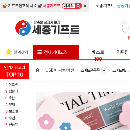
×
세종기프트,
공공기
기프트인포
의 새 이름!
세종기프트
자세히
베스트
기획전
전체 카테고리
즐겨찾기
100
인기카테고리
홈
USB/디지털/가전
스마트폰용품
스마트링/
TOP 10
1
에코백
2
텀블러
3
우산
4
부채
5
보조배터리
6
수건
7
선풍기