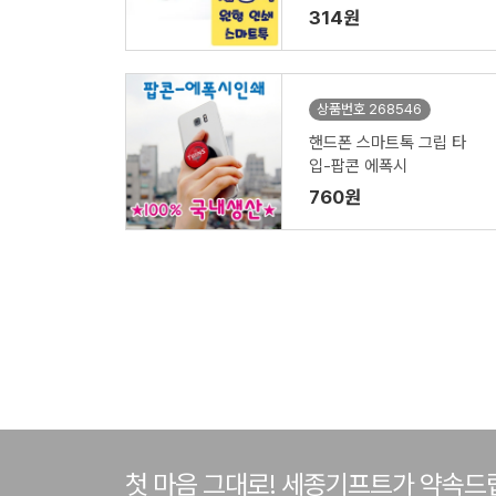
314원
상품번호 268546
핸드폰 스마트톡 그립 타
입-팝콘 에폭시
760원
첫 마음 그대로! 세종기프트가 약속드