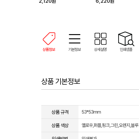
2,120원
6,220원
상품정보
기본정보
상세설명
인쇄샘플
상품 기본정보
상품 규격
53*53mm
상품 색상
옐로우,퍼플,핑크,그린,오렌지,블루
인쇄방법
인쇄불가