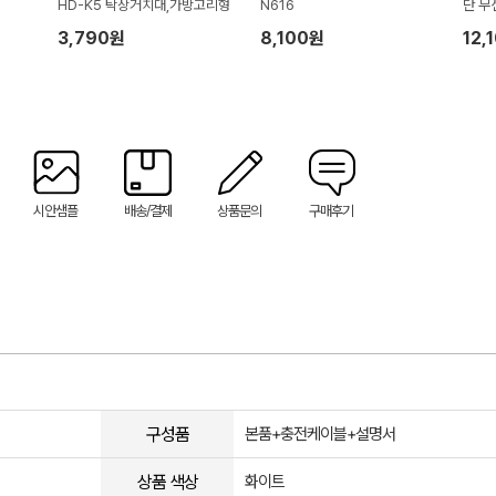
HD-K5 탁상거치대,가방고리형
N616
단 무
3,790원
8,100원
12,
시안샘플
배송/결제
상품문의
구매후기
구성품
본품+충전케이블+설명서
상품 색상
화이트