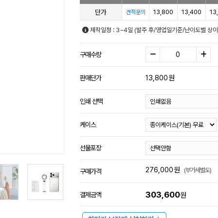
단가
13,800
13,400
13
견적문의
제작일정 : 3~4일 (발주 후/영업일기준/난이도별 상이
구매수량
13,800
원
판매단가
인쇄 선택
케이스
선물포장
276,000
원
(부가세별도)
구매가격
303,600
결제금액
원