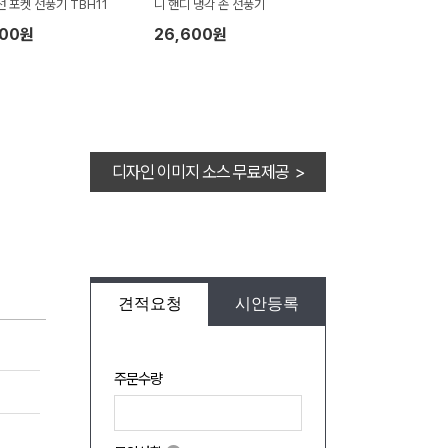
선 포켓 선풍기 TBH11
니 핸디 냉각 손 선풍기
100원
26,600원
디자인 이미지 소스 무료제공 >
견적요청
시안등록
주문수량