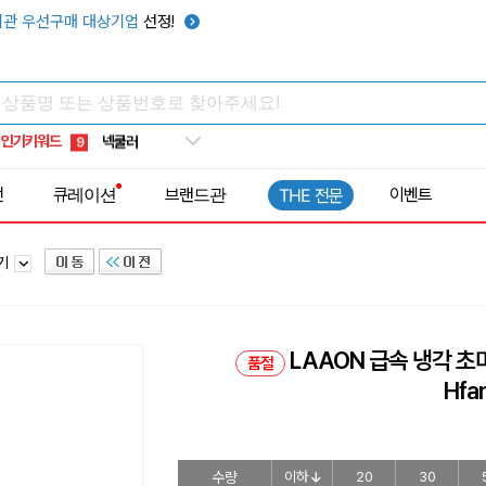
키캡
5
관 우선구매 대상기업
선정!
우산
6
텀블러
7
쿨토시
8
인기키워드
넥쿨러
9
타포린가방
10
전
큐레이션
브랜드관
이벤트
THE 전문
선풍기
1
풍기
LAAON 급속 냉각 초미
품절
Hfa
수량
이하
20
30