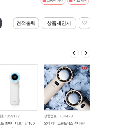
쇼핑백 제작
박스 제작
견적출력
상품제안서
호 : 859172
상품번호 : 764478
트 초미니 터보바람 100
오아 아이스볼트맥스 휴대용 미