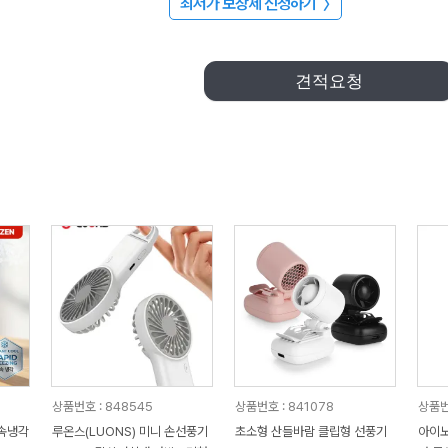
최저가 보장제 신청하기
〉
견적요청
상품번호 : 848545
상품번호 : 841078
상품번
급속냉각
루온스(LUONS) 미니 손선풍기
초소형 산들바람 클립형 선풍기
아이노