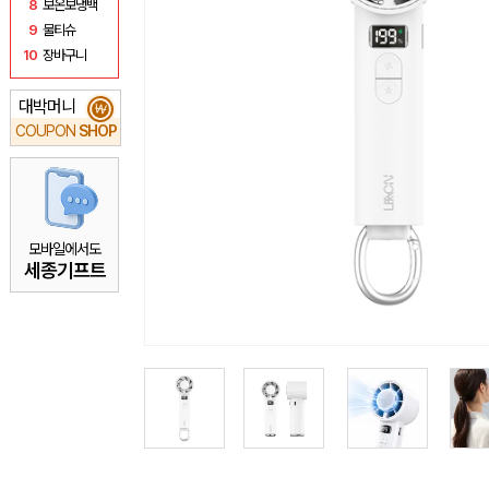
8
보온보냉백
9
물티슈
10
장바구니
대박머니
₩
COUPON
SHOP
모바일에서도
세종기프트