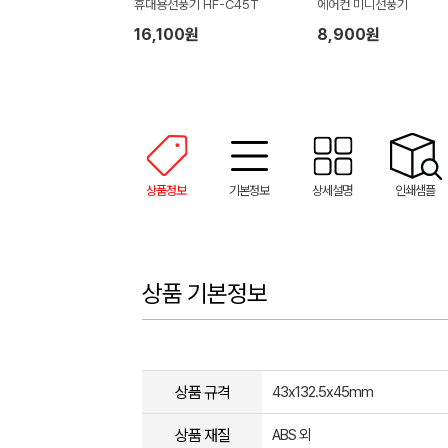
휴대용선풍기 HF-C45T
에어컨 미니선풍기
16,100원
8,900원
상품정보
기본정보
상세설명
인쇄샘플
상품 기본정보
상품 규격
43x132.5x45mm
상품 재질
ABS 외