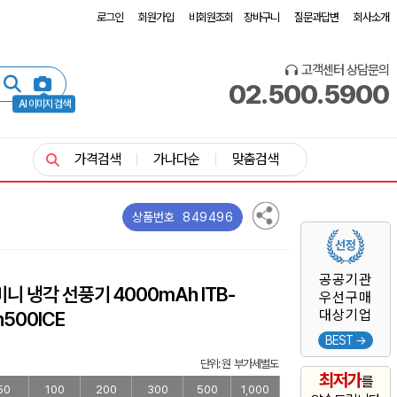
로그인
회원가입
비회원조회
장바구니
질문과답변
회사소개
고객센터 상담문의
02.500.5900
AI 이미지 검색
가격검색
가나다순
맞춤검색
849496
상품번호
공공기관
니 냉각 선풍기 4000mAh ITB-
우선구매
대상기업
n500ICE
BEST →
단위: 원 부가세별도
최저가
를
50
100
200
300
500
1,000