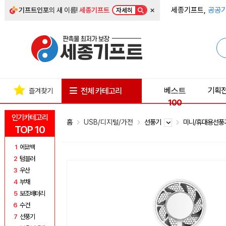
×
세종기프트,
공공기
기프트인포
의 새 이름!
세종기프트
자세히
베스트
기획
전체 카테고리
즐겨찾기
100
인기카테고리
홈
USB/디지털/가전
선풍기
미니/휴대용선
TOP 10
1
에코백
2
텀블러
3
우산
4
부채
5
보조배터리
6
수건
7
선풍기