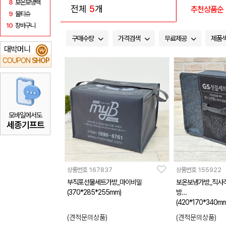
8
보온보냉백
전체
5
개
추천상품순
9
물티슈
10
장바구니
구매수량
가격검색
무료제공
제품
대박머니
₩
COUPON
SHOP
모바일에서도
세종기프트
상품번호
167837
상품번호
155922
부직포선물세트가방_마이비밀
보온보냉가방_직사각
(370*285*255mm)
방
(420*170*340mm
(견적문의상품)
(견적문의상품)