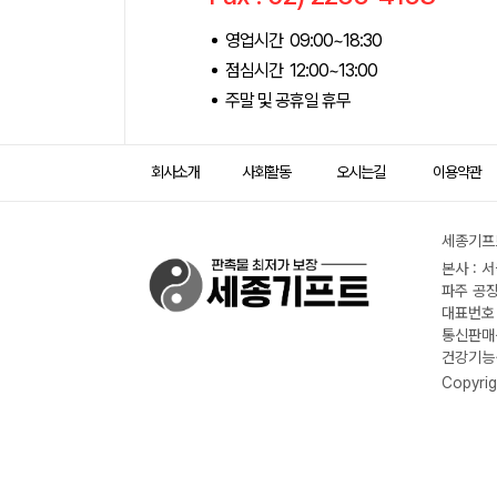
영업시간 09:00~18:30
점심시간 12:00~13:00
주말 및 공휴일 휴무
회사소개
사회활동
오시는길
이용약관
세종기프트
본사 : 
파주 공장
대표번호 :
통신판매신
건강기능식
Copyrig