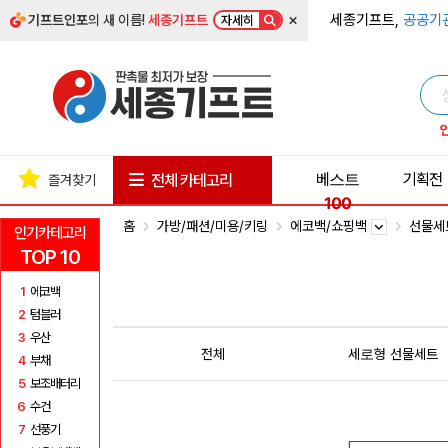
×
세종기프트,
공공기
기프트인포
의 새 이름!
세종기프트
자세히
베스트
기획전
전체 카테고리
즐겨찾기
100
홈
가방/패션/미용/키링
에코백/쇼핑백
선물세
인기카테고리
TOP 10
1
에코백
2
텀블러
3
우산
전체
세로형 선물세트
4
부채
5
보조배터리
6
수건
7
선풍기