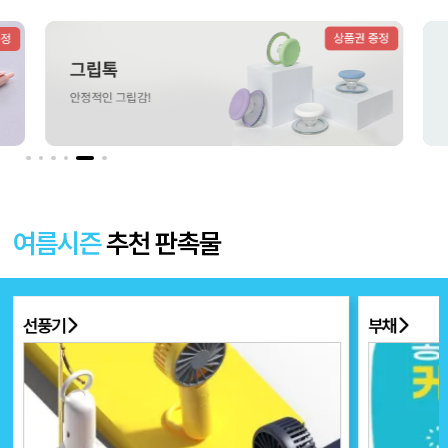
더보기 〉
여름시즌
추천 판촉물
선풍기
부채