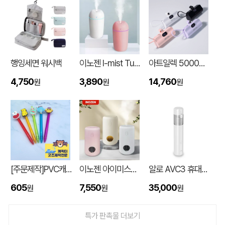
행잉세면 워시백
이노젠 I-mist Tumbler 미니가습기 420ml
아트일렉 5000mAh 도킹형 보조 배터리
4,750
3,890
14,760
원
원
원
종이쇼핑백_멜리사 (250x130x320mm)
데OO
08-06
[주문제작]PVC캐릭터 디오네캔디볼펜(2D)
이노젠 아이미스트 에어 무드등 휴대용 무선가습기
알로 AVC3 휴대용 3in1 에어건 핸디 차량용 무선청소기
자동쇼핑백_크라프트지 (220x110x215mm)
최OO
08-06
605
7,550
35,000
원
원
원
[소량주문가능] 디자인 원형거울(칼라) (70파이/75파이)
정OO
08-06
특가 판촉물 더보기