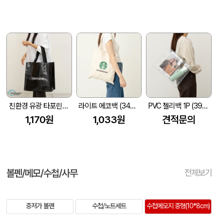
친환경 유광 타포린백 대형(2색) (400x250x400mm)
라이트 에코백 (340x370mm)
PVC 젤리백 1P (390x300mm)
1,170원
1,033원
견적문의
볼펜/메모/수첩/사무
전체보기
중저가 볼펜
수첩/노트세트
수첩메모지 중형(10*8cm)