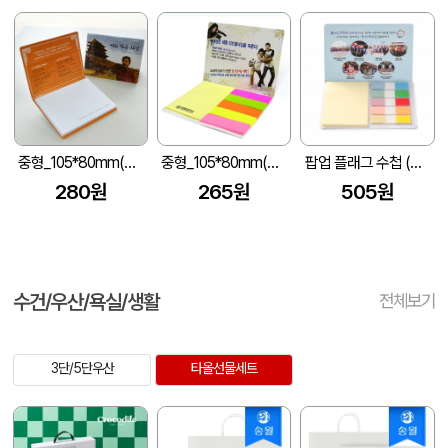
중형_105*80mm(20매)
중형_105*80mm(20매)6쪽
팝업 플래그 수첩 (중/105*80mm)
280원
265원
505원
수건/우산/욕실/생활
전체보기
3단/5단우산
타올선물세트