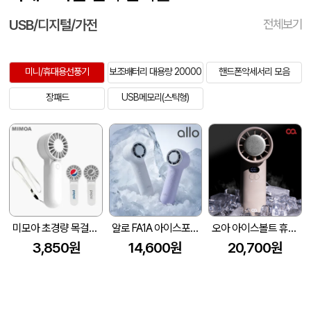
USB/디지털/가전
전체보기
미니/휴대용선풍기
보조배터리 대용량 20000
핸드폰악세서리 모음
장패드
USB메모리(스틱형)
미모아 초경량 목걸이 미니 선풍기 FHM16
알로 FA1A 아이스포켓 휴대용 냉각 에어컨 핸디 손선풍기
오아 아이스볼트 휴대용 미니 핸디 냉각 손 선풍기
3,850원
14,600원
20,700원