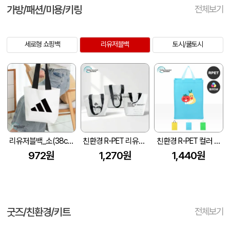
가방/패션/미용/키링
전체보기
세로형 쇼핑백
리유저블백
토시/쿨토시
리유저블백_소(38cm*30cm*13cm)
친환경 R-PET 리유저블가방 (중량 170g±5)(소, 중, 대)
친환경 R-PET 컬러 리유저블백(M자형) (중량 170g±5)(300x140x420mm)
972원
1,270원
1,440원
굿즈/친환경/키트
전체보기