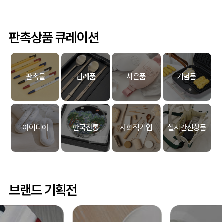
판촉상품 큐레이션
판촉물
답례품
사은품
기념품
아이디어
한국전통
사회적기업
실시간신상품
브랜드 기획전