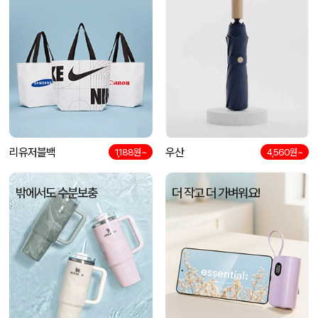
리유저블백
우산
1,188원~
4,560원~
밖에서도 수분보충
더 작고 더 가벼워요!