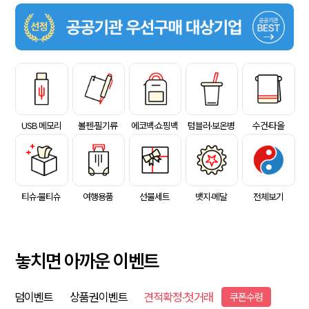
USB 메모리
볼펜·필기류
에코백·쇼핑백
텀블러·보온병
수건·타올
티슈·물티슈
여행용품
선물세트
뱃지·메달
전체보기
놓치면 아까운 이벤트
덤이벤트
상품권이벤트
견적확정·첫거래
쿠폰수령