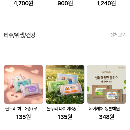
4,700원
900원
1,240원
티슈/위생/건강
전체보기
물누리 하트3종 (무광) 물티슈 10매/15매/20매
물누리 다이아3종 (무광) 물티슈 10매/15매/20매
데이케어 생분해원단 제로 물티슈 15매 홍보.전도.판촉용 추천
135원
135원
348원