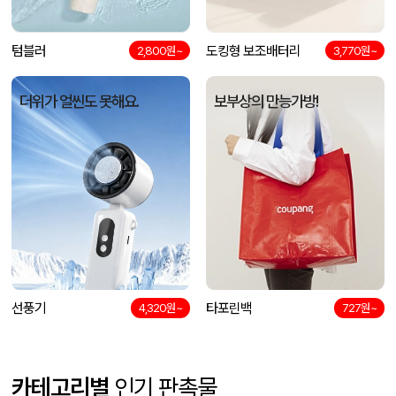
텀블러
도킹형 보조배터리
2,800원~
3,770원~
더위가 얼씬도 못해요.
보부상의 만능가방!
선풍기
타포린백
4,320원~
727원~
카테고리별
인기 판촉물