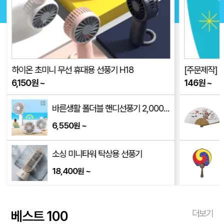
하이온 초미니 무선 휴대용 선풍기 H18
[주문제작] 
6,150
원
~
146
원
~
8L)
바른생활 폴더블 핸디선풍기 2,000mAh
6,550
~
원
소싱 미니타워 탁상용 선풍기
18,400
~
원
베스트 100
더보기