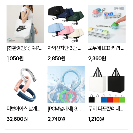
[친환경인증] R-PET 고밀도 리유저블백 (검정내피/170g)(S~XL)
자외선차단 3단 자동 암막 양우산
모두애 LED 키캡 키링 굿즈
1,050원
2,850원
2,360원
터보아이스 날개없는 넥쿨러 4000mAh
[PCM냉매제] 3세대 넥쿨러 쿨넥밴드
무지 타포린백 대형 (42x40x23) 타포린가방 시장가방 보조가방 // 인쇄제작가능
32,600원
2,740원
1,210원