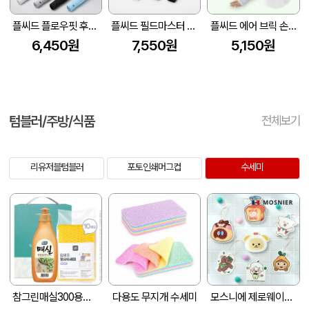
플씨드 플로우핏 후드 쿨바라클라바 + 아쿠아 손 쿨토시 2종 세트
플씨드 필드마스터 고리형 손등커버 쿨토시 + 귀걸이 쿨마스크 2종 세트
플씨드 에어 브릭 손 쿨토시 + 메쉬 귀걸이 쿨마스크 2종 세트
6,450원
7,550원
5,150원
텀블러/주방/식품
전체보기
리유저블텀블러
포토인쇄머그컵
수세미
참그린매실300용기 망사수세미10매(2종)
다용도 무지개 수세미
모스니에 제로웨이스트 생분해 수세미 주문제작