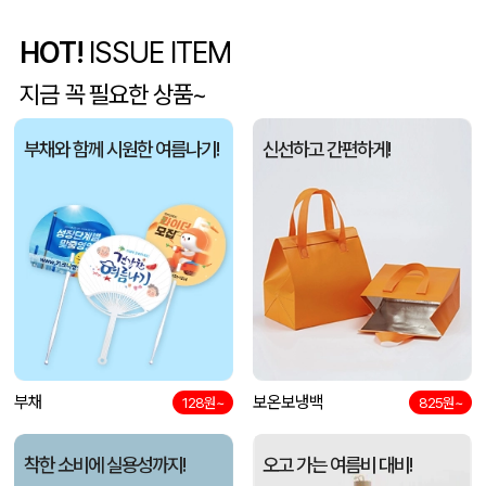
HOT!
ISSUE ITEM
[주문제작] 에코백 맞춤 제작 서비스
KOO
08-06
지금 꼭 필요한 상품~
망고스토리지 카드형 USB메모리 (4GB~128GB)
선OO
08-06
부채와 함께 시원한 여름나기!
신선하고 간편하게!
미니형 미니고급형 부직포가방
한OO
08-06
자바 제트라인베이비 (0.38mm)(자바공식인증대리점)
이OO
08-06
리유저블 4종
문OO
08-06
완전방수 게이밍 장패드 (780x300x5mm)
우OO
08-06
모두애 데일리 짐색_풀컬러인쇄
부채
보온보냉백
KOO
08-06
128원~
825원~
DSELAH 디셀라 리노 도킹형 보조배터리 5000mAh
우OO
08-06
착한 소비에 실용성까지!
오고 가는 여름비 대비!