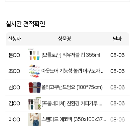
담아 캔버스 에코 보온보냉백
김OO
08-06
스포츠백팩 스포츠가방 짐색 신발주머니
민OO
08-06
실시간 견적확인
프루츠 포켓 바쿠백
도OO
08-06
신청자
상품명
날짜
[보틀로만] 리유저블 컵 355ml
문OO
08-06
아웃도어 기능성 볼캡 야구모자 CL-C1
조OO
08-06
폴리고무밴드담요 (100*75cm)
신OO
08-06
[프롬네이쳐] 친환경 커피가루 우디 핸들 텀블러 750ml
김OO
08-06
스탠다드 에코백 (350x100x370mm)
아OO
08-06
모두애 LED 키캡 키링 굿즈
여OO
08-06