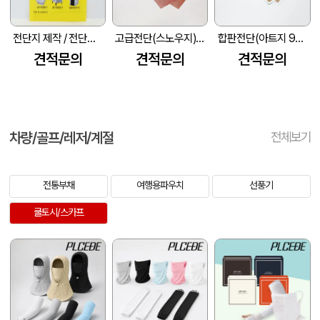
전단지 제작 / 전단지 인쇄 / 홍보 개업 전단지 주문제작(아트지)
고급전단(스노우지) (210*297mm)
합판전단(아트지 90g) (210*297mm)
견적문의
견적문의
견적문의
차량/골프/레저/계절
전체보기
전통부채
여행용파우치
선풍기
쿨토시/스카프