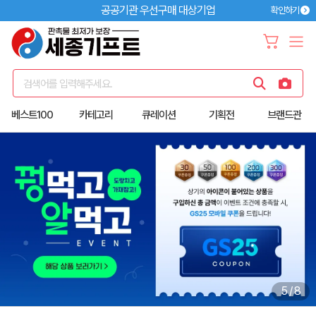
공공기관 우선구매 대상기업
확인하기
검색어를 입력해주세요.
베스트100
카테고리
큐레이션
기획전
브랜드관
6
/
8