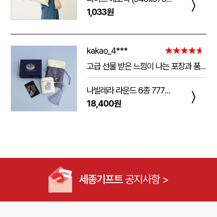
〉
1,033원
kakao_4***
★★★★★
고급 선물 받은 느낌이 나는 포장과 품질.
주는 사람도 받는 사람도 만족 스러운 제품 입니다.
나빌레라 라운드 6종 777쓰리세븐 손톱깎이 호작도 까치호랑이 네일케어세트
다만 아쉬운 점은 조립이 덜되어 있는 것이 간혹 있습니다.
〉
18,400원
케이스가 빠지는 현상이 좀 있는데, 조립할때 신경써서 해주시면 더 좋은 인상이 남을 것 같습니다.
세종기프트
공지사항 >