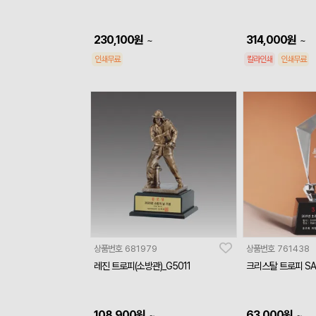
230,100
원
314,000
원
~
~
인쇄무료
칼라인쇄
인쇄무료
상품번호
681979
상품번호
761438
레진 트로피(소방관)_G5011
크리스탈 트로피 SA
108,900
원
63,000
원
~
~