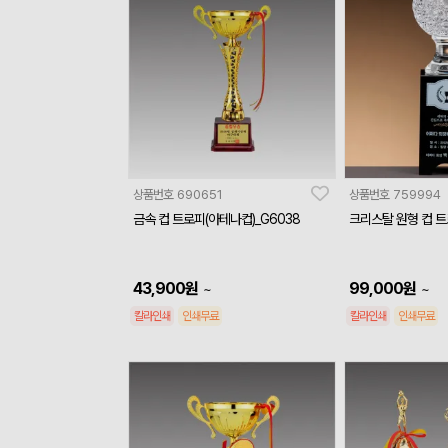
상품번호
690651
상품번호
759994
금속 컵 트로피(아테나컵)_G6038
크리스탈 원형 컵 트
43,900
원
99,000
원
~
~
칼라인쇄
인쇄무료
칼라인쇄
인쇄무료