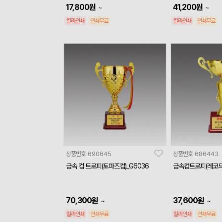
17,800
원
41,200
원
~
~
칼라인쇄
인쇄무료
칼라인쇄
인쇄무료
상품번호
690645
상품번호
686443
금속 컵 트로피(토파즈컵)_G6036
금속컵트로피(레코드컵
70,300
원
37,600
원
~
~
칼라인쇄
인쇄무료
칼라인쇄
인쇄무료