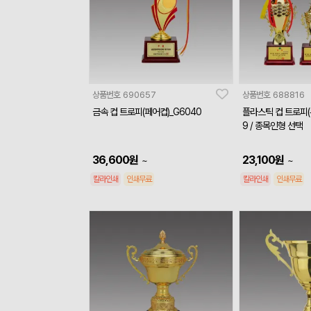
상품번호
690657
상품번호
688816
금속 컵 트로피(페어컵)_G6040
플라스틱 컵 트로피(
9 / 종목인형 선택
36,600
원
23,100
원
~
~
칼라인쇄
인쇄무료
칼라인쇄
인쇄무료