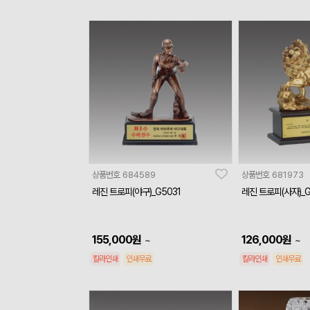
상품번호
684589
상품번호
681973
레진 트로피(야구)_G5031
레진 트로피(사자)_G
155,000
원
126,000
원
~
~
칼라인쇄
인쇄무료
칼라인쇄
인쇄무료