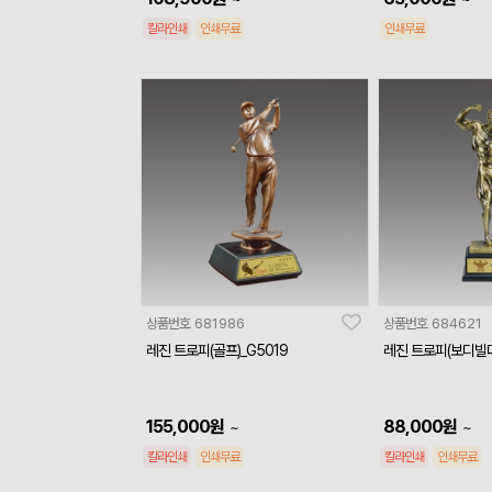
칼라인쇄
인쇄무료
인쇄무료
상품번호
681986
상품번호
684621
레진 트로피(골프)_G5019
레진 트로피(보디빌더
155,000
원
88,000
원
~
~
칼라인쇄
인쇄무료
칼라인쇄
인쇄무료