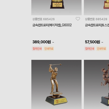
상품번호
685426
상품번호
685428
금속컵트로피(메이져컵)_G6002
금속컵트로피(토스컵)
389,000
원
57,500
원
~
~
칼라인쇄
인쇄무료
칼라인쇄
인쇄무료