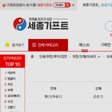
×
세종기프트,
공공기
기프트인포
의 새 이름!
세종기프트
자세히
베스트
기획전
전체 카테고리
즐겨찾기
100
홈
인쇄/휘장/뱃지/업장
휘장/상패/트로피
트
인기카테고리
TOP 10
1
에코백
2
텀블러
3
우산
전체
상패
4
부채
5
보조배터리
화기/우승기
근조기
6
수건
7
선풍기