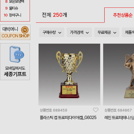
8
보온보냉백
9
물티슈
전체
250
개
추천상품순
10
장바구니
대박머니
₩
구매수량
가격검색
무료제공
제품
COUPON
SHOP
모바일에서도
세종기프트
상품번호
688459
상품번호
684867
플라스틱 컵 트로피(다이아컵)_G6025
레진 트로피(테니스)