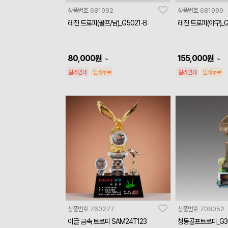
상품번호
681992
상품번호
681999
레진 트로피(골프/남)_G5021-B
레진 트로피(야구)_G
80,000
원
155,000
원
~
~
칼라인쇄
인쇄무료
칼라인쇄
인쇄무료
상품번호
760277
상품번호
708052
이글 금속 트로피 SAM24T123
청동골프트로피_G3