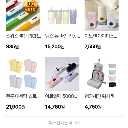
스위스 볼펜 PIGRA P03 피그라 볼펜
텀스 뉴 마인 진공 스텐텀블러 650ml
이노젠 아이미스트 에어 무드등 휴대용 무선가습기
935
15,200
7,550
원
원
원
유로3색 베이직3링볼펜(독일잉크/컬러인쇄가능)
송OO
08-10
팬톤 대용량 빌트인 보조배터리 20000mAh PTPB-06
아트일렉 5000mAh 도킹형 보조 배터리
행잉세면 워시백
행잉세면 워시백
고OO
08-10
21,900
14,760
4,750
원
원
원
부직포 가방 일반형,가로형,세로고급형
신OO
08-10
특가 판촉물 더보기