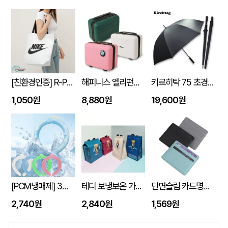
[친환경인증] R-PET 고밀도 리유저블백 (검정내피/170g)(S~XL)
해피니스 엘리펀트 베이직 인텐시브 레디백
키르히탁 75 초경량 올카본 UV 암막우산
1,050원
8,880원
19,600원
[PCM냉매제] 3세대 넥쿨러 쿨넥밴드
테디 보냉보온 가방 10L (270x170x350mm)
단면슬림 카드명함지갑
2,740원
2,840원
1,569원