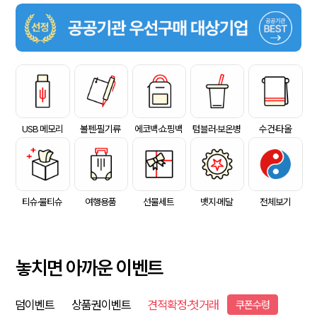
USB 메모리
볼펜·필기류
에코백·쇼핑백
텀블러·보온병
수건·타올
티슈·물티슈
여행용품
선물세트
뱃지·메달
전체보기
놓치면 아까운 이벤트
덤이벤트
상품권이벤트
견적확정·첫거래
쿠폰수령