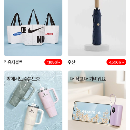
리유저블백
우산
1,188원~
4,560원~
밖에서도 수분보충
더 작고 더 가벼워요!