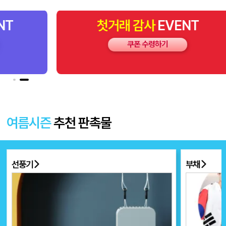
첫거래
감사
EVENT
쿠폰 수령하기
여름시즌
추천 판촉물
선풍기
부채