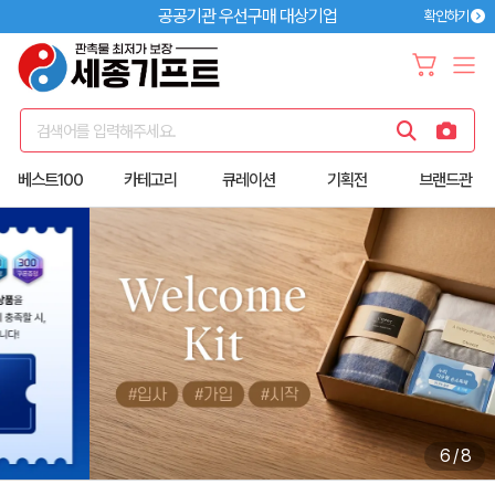
공공기관 우선구매 대상기업
확인하기
검색어를 입력해주세요.
베스트100
카테고리
큐레이션
기획전
브랜드관
6
/
8