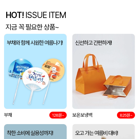
HOT!
ISSUE ITEM
특대형 타포린가방 화이트 (520x350x380mm)
박OO
08-10
지금 꼭 필요한 상품~
장바구니형 컬러 타포린백 대형(4색) (중량 140g±5)(400x250x400mm)
김OO
08-10
부채와 함께 시원한 여름나기!
신선하고 간편하게!
오코텍스 GRS인증 에코 지퍼 파우치 (230x60x160mm)
김OO
08-10
시치미쓱 그린 아기물티슈 고평량 프리미엄 두툼한 엠보싱 물티슈 10팩
박OO
08-10
액센 U26 블럭 메탈 USB메모리 4GB~128GB
박OO
08-10
레인보우 5칸 인덱스 문서정리 도큐먼트 수납보관 화일(파일) 홀더
최OO
08-10
유로3색 화이트3링볼펜(독일잉크/컬러인쇄가능)
부채
보온보냉백
최OO
08-10
128원~
825원~
투명 빨대 텀블러 450ml
박OO
08-10
착한 소비에 실용성까지!
오고 가는 여름비 대비!