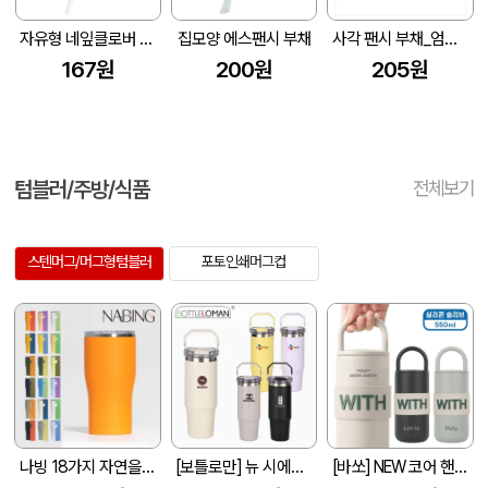
자유형 네잎클로버 막대팬시 (반투) 부채 (190파이)
집모양 에스팬시 부채
사각 팬시 부채_엄카맨 (175X190mm)
167원
200원
205원
텀블러/주방/식품
전체보기
스텐머그/머그형텀블러
포토인쇄머그컵
나빙 18가지 자연을 담은 304 스텐 슬라이드캡 텀블러 600ml
[보틀로만] 뉴 시에나 텀블러 900ml
[바쏘] NEW 코어 핸들 텀블러 550ml