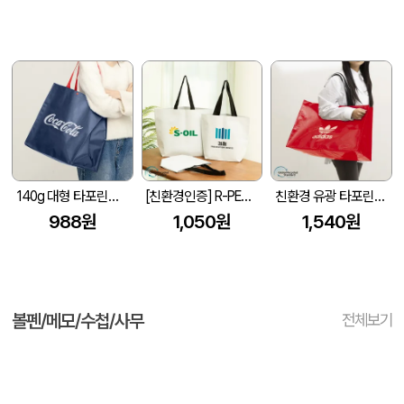
140g 대형 타포린백 네이비(레드끈) (400x250x400mm)
[친환경인증] R-PET 고밀도 리유저블백 (검정내피/170g)(S~XL)
친환경 유광 타포린백 특대형(2색) (530x300x380mm)
988원
1,050원
1,540원
볼펜/메모/수첩/사무
전체보기