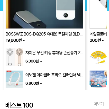
BOSSWIZ BOS-DQ205 휴대용 목걸이형 BLDC 선풍기(품절)
네잎클로버로고
19,900
원
~
200
원
~
185mm)
자이온 무선 키링 휴대용 손선풍기 ZCW-HF1500
6,300
~
원
x380mm)
이노젠 아이쿨러 프리오 컬러인쇄 넥밴드 선풍기 INOZEN i-cooler FRiO
6,800
~
원
베스트 100
더보기