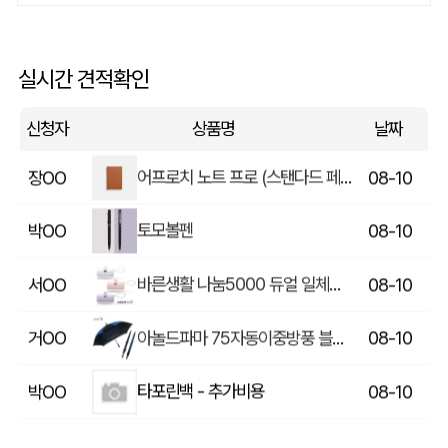
전면 자석스티커(65*44mm)
류OO
08-10
뉴백색고체형광펜 (국산)
백OO
08-10
실시간 견적확인
컬러 에코백 민자형 360 (360x420mm)
강OO
08-10
신청자
상품명
날짜
어프로치 노트 프로 (스탠다드 페이퍼)
장OO
08-10
토모볼펜
박OO
08-10
바른생활 나눔5000 듀얼 일체형 도킹 보조배터리5000mAh C타입/8핀
서OO
08-10
아놀드파마 75자동이중방풍 블랙블루(방풍기능)
거OO
08-10
타포린백 - 추가비용
박OO
08-10
미니형 미니고급형 부직포가방
김OO
08-10