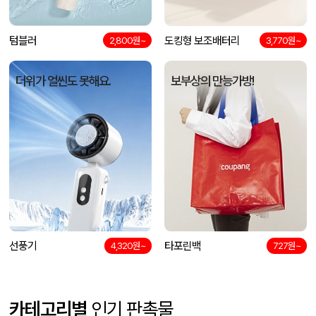
텀블러
도킹형 보조배터리
2,800원~
3,770원~
더위가 얼씬도 못해요.
보부상의 만능가방!
선풍기
타포린백
4,320원~
727원~
카테고리별
인기 판촉물