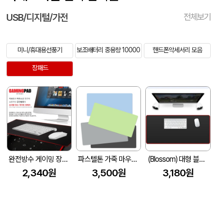
USB/디지털/가전
전체보기
미니/휴대용선풍기
보조배터리 중용량 10000
핸드폰악세서리 모음
장패드
완전방수 게이밍 장패드 (780x300x5mm)
파스텔톤 가죽 마우스장패드 (900X400X2mm)
(Blossom) 대형 블랙 마우스패드 1P
2,340원
3,500원
3,180원