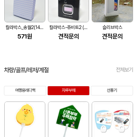
칼라박스_송월2(145X210X40mm)
칼라박스-쥬비트2 (90*135*10mm)
슬리브박스
571원
견적문의
견적문의
차량/골프/레저/계절
전체보기
여행용레디백
자루부채
선풍기