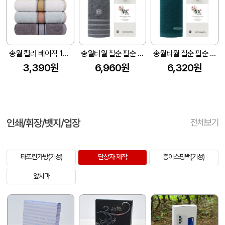
송월 컬러 베이직 130g 1p
송월타월 칠순 팔순 고희 답례품 기프트세트(뉴필라라인 코마사 40수)(전용띠지 포함)
송월타월 칠순 팔순 고희 답례품 기프트세트(포인트 200g 코마사)(전용띠지 포함)
3,390원
6,960원
6,320원
인쇄/휘장/뱃지/업장
전체보기
타포린가방(기성)
단상자 제작
종이쇼핑백(기성)
앞치마