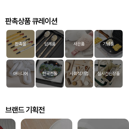
판촉상품 큐레이션
판촉물
답례품
사은품
기념품
아이디어
한국전통
사회적기업
실시간신상품
브랜드 기획전