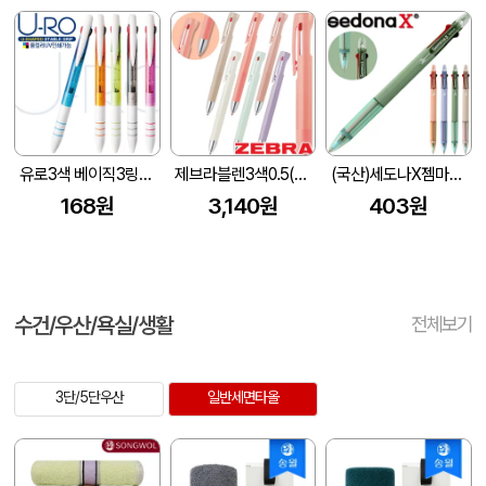
유로3색 베이직3링볼펜(독일잉크/컬러인쇄가능)
제브라블렌3색0.5(마카롱컬러)
(국산)세도나X젬마니들3색(0.7mm)(독일잉크/초초저점도)
168원
3,140원
403원
수건/우산/욕실/생활
전체보기
3단/5단우산
일반세면타올