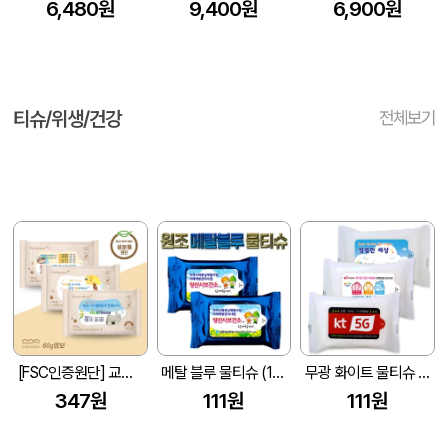
6,480원
9,400원
6,900원
티슈/위생/건강
전체보기
[FSC인증원단] 교회전도 3종 생분해 물티슈 10매(엠보싱)
메탈 블루 물티슈 (10매/15매/20매) (150*90mm)
무광 화이트 물티슈 (10매/15매/20매) (150*90mm)
347원
111원
111원