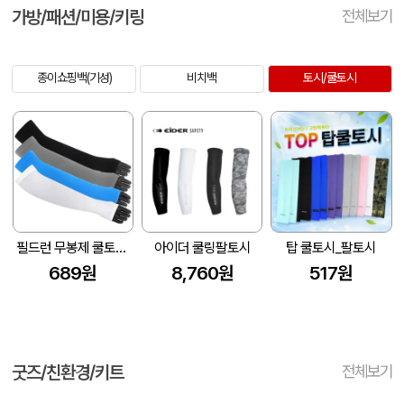
가방/패션/미용/키링
전체보기
종이쇼핑백(기성)
비치백
토시/쿨토시
필드런 무봉제 쿨토시 손등커버형 팔토시 작업토시 UV차단 // 인쇄제작가능
아이더 쿨링팔토시
탑 쿨토시_팔토시
689원
8,760원
517원
굿즈/친환경/키트
전체보기