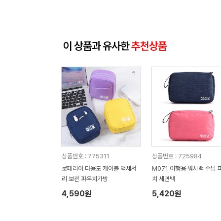
이 상품과 유사한
추천상품
상품번호 : 775311
상품번호 : 725984
로페리아 다용도 케이블 액세서
M071 여행용 워시백 수납 
리 보관 파우치가방
치 세면백
4,590원
5,420원