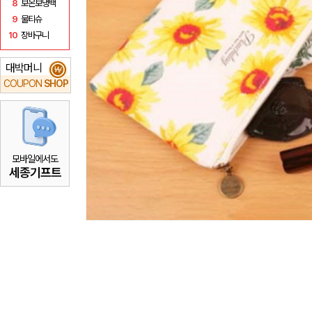
8
보온보냉백
9
물티슈
10
장바구니
대박머니
₩
COUPON
SHOP
모바일에서도
세종기프트