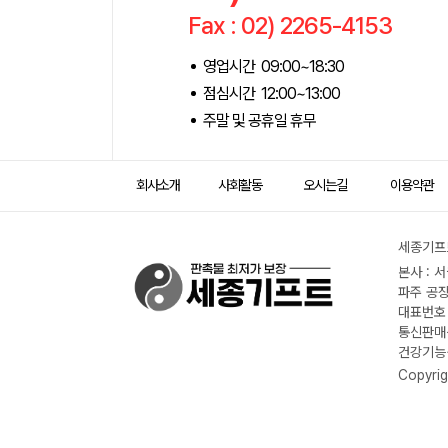
Fax : 02) 2265-4153
영업시간 09:00~18:30
점심시간 12:00~13:00
주말 및 공휴일 휴무
회사소개
사회활동
오시는길
이용약관
세종기프트
본사 : 
파주 공장
대표번호 :
통신판매신
건강기능식
Copyrig