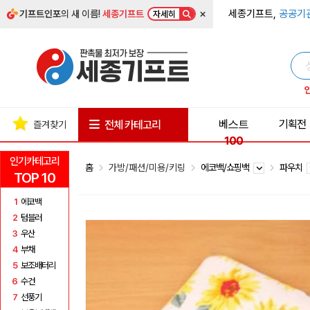
×
세종기프트,
공공기
기프트인포
의 새 이름!
세종기프트
자세히
베스트
기획전
전체 카테고리
즐겨찾기
100
인기카테고리
홈
가방/패션/미용/키링
에코백/쇼핑백
파우치
TOP 10
1
에코백
2
텀블러
3
우산
4
부채
5
보조배터리
6
수건
7
선풍기