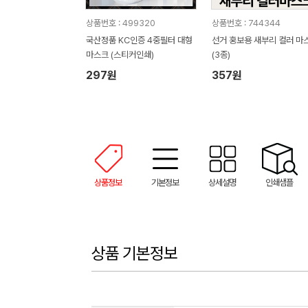
상품번호 : 499320
상품번호 : 744344
국산정품 KC인증 4중필터 대형
선거 홍보용 새부리 컬러 마
마스크 (스티커인쇄)
(3종)
297원
357원
상품정보
기본정보
상세설명
인쇄샘플
상품 기본정보