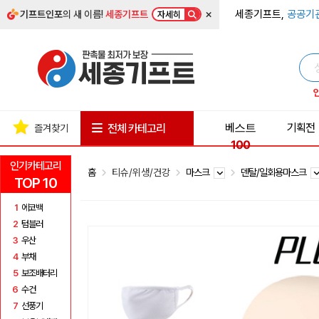
×
세종기프트,
공공기
기프트인포
의 새 이름!
세종기프트
자세히
베스트
기획전
전체 카테고리
즐겨찾기
100
인기카테고리
홈
티슈/위생/건강
마스크
덴탈/일회용마스크
TOP 10
1
에코백
2
텀블러
3
우산
4
부채
5
보조배터리
6
수건
7
선풍기