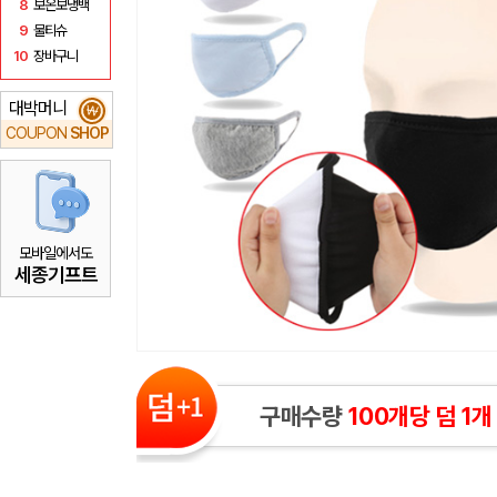
8
보온보냉백
9
물티슈
10
장바구니
대박머니
₩
COUPON
SHOP
모바일에서도
세종기프트
구매수량
100개당 덤 1개