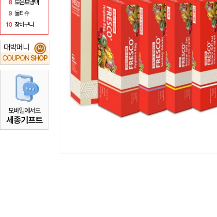
8
보온보냉백
9
물티슈
10
장바구니
대박머니
₩
COUPON
SHOP
모바일에서도
세종기프트