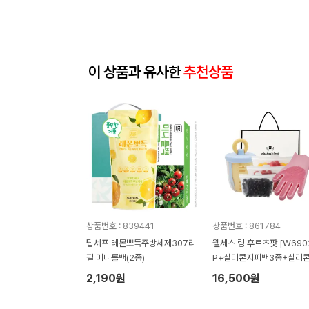
이 상품과 유사한
추천상품
상품번호 : 839441
상품번호 : 861784
탑셰프 레몬뽀득주방세제307리
웰세스 링 후르츠팟 [W6902
필 미니롤백(2종)
P+실리콘지퍼백3종+실리콘
러시 설거지 수세미 일체형 
2,190원
16,500원
장갑 1P 세트