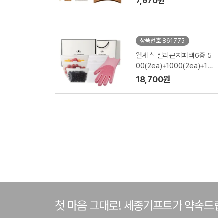
7,670원
상품번호 861775
웰세스 실리콘지퍼백6종 5
00(2ea)+1000(2ea)+15
00ml(2ea)+실리콘 브러
18,700원
시 설거지 수세미 일체형 고
무장갑 1P 세트
첫 마음 그대로! 세종기프트가 약속드