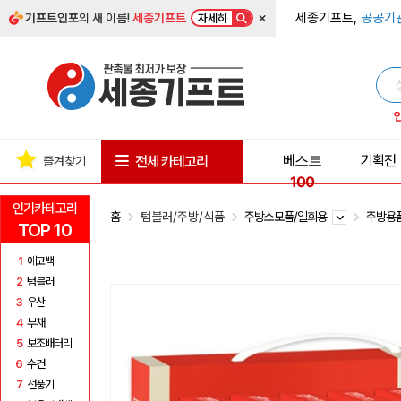
×
세종기프트,
공공기
기프트인포
의 새 이름!
세종기프트
자세히
베스트
기획전
전체 카테고리
즐겨찾기
100
인기카테고리
홈
텀블러/주방/식품
주방소모품/일회용
주방용
TOP 10
1
에코백
2
텀블러
3
우산
4
부채
5
보조배터리
6
수건
7
선풍기