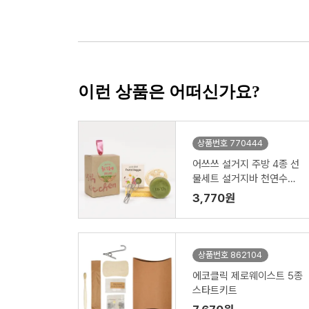
이런 상품은 어떠신가요?
상품번호 770444
어쓰쓰 설거지 주방 4종 선
물세트 설거지바 천연수세
미 제로웨이스트키트
3,770원
상품번호 862104
에코클릭 제로웨이스트 5종
스타트키트