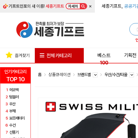
×
세종기프트,
공공기
기프트인포
의 새 이름!
세종기프트
자세히
베스트
기획전
전체 카테고리
즐겨찾기
100
인기카테고리
홈
상품큐레이션
브랜드별
우산/수건/타올
TOP 10
1
에코백
2
텀블러
3
우산
4
부채
5
보조배터리
6
수건
7
선풍기