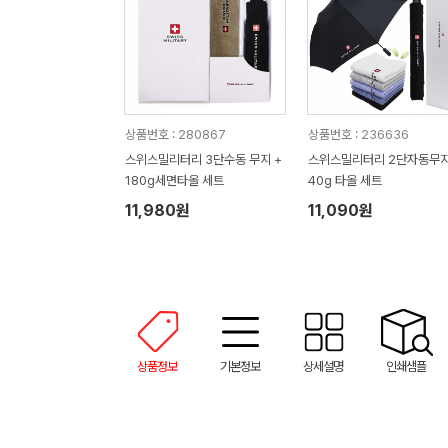
상품번호 : 280867
상품번호 : 236636
스위스밀리터리 3단수동 무지 +
스위스밀리터리 2단자동무지
180g세면타올 세트
40g 타올 세트
11,980원
11,090원
상품정보
기본정보
상세설명
인쇄샘플