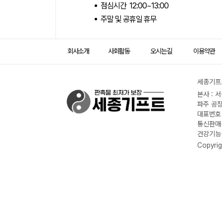
점심시간 12:00~13:00
주말 및 공휴일 휴무
회사소개
사회활동
오시는길
이용약관
세종기프트
본사 : 
파주 공장
대표번호 :
통신판매신
건강기능식
Copyrig