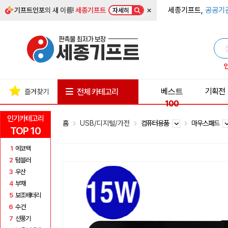
×
세종기프트,
공공기
기프트인포
의 새 이름!
세종기프트
자세히
베스트
기획전
전체 카테고리
즐겨찾기
100
인기카테고리
홈
USB/디지털/가전
컴퓨터용품
마우스패드
TOP 10
1
에코백
2
텀블러
3
우산
4
부채
5
보조배터리
6
수건
7
선풍기