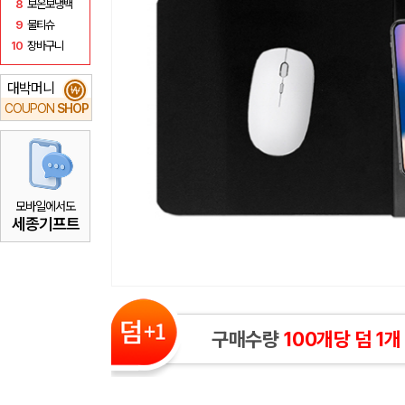
8
보온보냉백
9
물티슈
10
장바구니
대박머니
₩
COUPON
SHOP
모바일에서도
세종기프트
구매수량
100개당 덤 1개