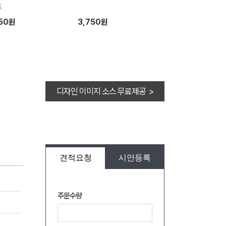
프
650원
3,750원
디자인 이미지 소스 무료제공 >
견적요청
시안등록
주문수량