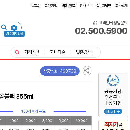
로그인
회원가입
비회원조회
장바구니
질문과답변
회사소개
고객센터 상담문의
02.500.5900
AI 이미지 검색
가격검색
가나다순
맞춤검색
460738
상품번호
공공기관
올블랙 355ml
우선구매
대상기업
100개 이상 무료
BEST →
0
1,000
2,000
3,000
5,000
10,000
최저가
를