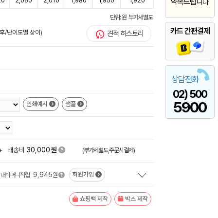
20
2,060
2,010
1,980
1,950
1,920
약속드립니다
단위: 원 부가세별도
카드 간편결제
 후/난이도별 상이)
견적 히스토리
상담전화
02) 500
5900
인쇄예시
샘플
원
+
배송비
30,000
(부가세별도,주문시결제)
9,945
회원가입
대박머니적립
원
쇼핑백 제작
박스 제작