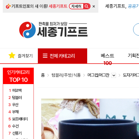
×
세종기프트,
공공기
기프트인포
의 새 이름!
세종기프트
자세히
베스트
기획
전체 카테고리
즐겨찾기
100
인기카테고리
홈
텀블러/주방/식품
머그컵/머그잔
도자기머
TOP 10
1
에코백
2
텀블러
3
우산
4
부채
5
보조배터리
6
수건
7
선풍기