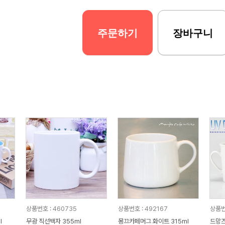
주문하기
장바구니
상품번호 : 460735
상품번호 : 492167
상품번
l
무광 직선백자 355ml
몽끄카페머그 화이트 315ml
드망즈