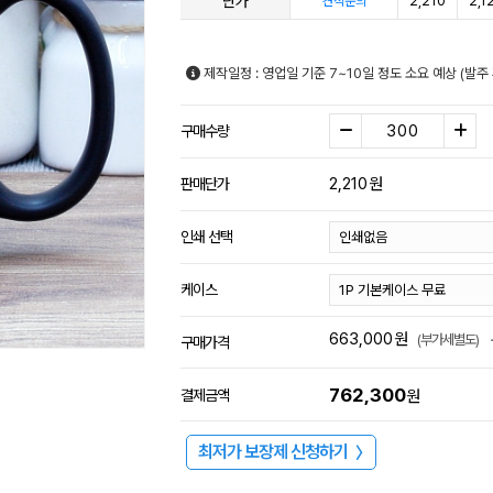
단가
2,210
2,1
견적문의
제작일정 : 영업일 기준 7~10일 정도 소요 예상 (발주
구매수량
2,210
원
판매단가
인쇄 선택
케이스
663,000
원
(부가세별도)
구매가격
762,300
결제금액
원
최저가 보장제 신청하기
〉