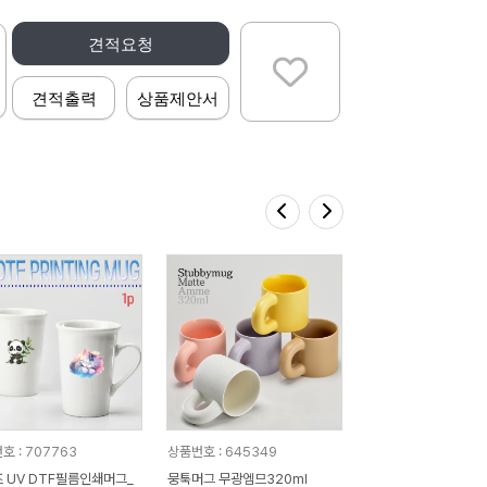
견적요청
견적출력
상품제안서
호 : 707763
상품번호 : 645349
 UV DTF필름인쇄머그_
뭉툭머그 무광엠므320ml