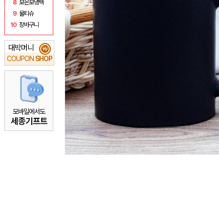
8
보온보냉백
9
물티슈
10
장바구니
대박머니
₩
COUPON
SHOP
모바일에서도
세종기프트