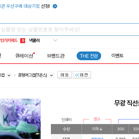
키캡
5
관 우선구매 대상기업
선정!
우산
6
텀블러
7
쿨토시
8
인기키워드
넥쿨러
9
타포린가방
10
전
큐레이션
브랜드관
이벤트
THE 전문
선풍기
1
그컵
중형머그컵(11온스)
무광 직선
별도
인쇄비
수량
이하
300
50