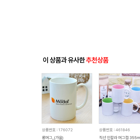
이 상품과 유사한
추천상품
상품번호 : 176072
상품번호 : 461846
롱머그_(가을)
직선 인칼라 머그컵 355m