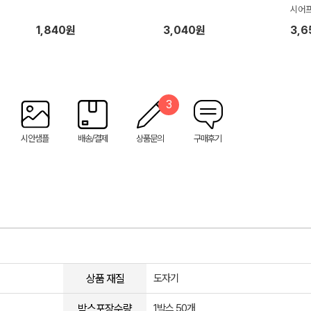
시어
1,840원
3,040원
3,
3
시안샘플
배송/결제
상품문의
구매후기
상품 재질
도자기
박스포장수량
1박스 50개