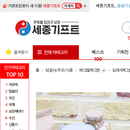
×
세종기프트,
공공기
기프트인포
의 새 이름!
세종기프트
자세히
베스트
기획전
전체 카테고리
즐겨찾기
100
인기카테고리
홈
텀블러/주방/식품
머그컵/머그잔
도자기머그
TOP 10
1
에코백
2
텀블러
3
우산
4
부채
5
보조배터리
6
수건
7
선풍기