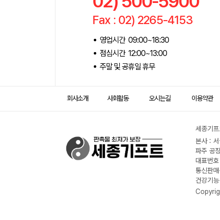
02) 500-5900
Fax : 02) 2265-4153
영업시간 09:00~18:30
점심시간 12:00~13:00
주말 및 공휴일 휴무
회사소개
사회활동
오시는길
이용약관
세종기프트
본사 : 
파주 공장
대표번호 :
통신판매신
건강기능식
Copyrig