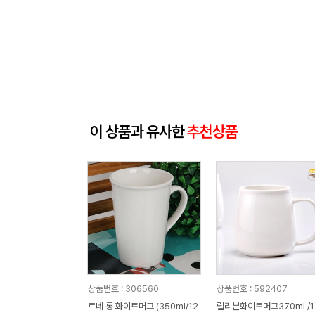
이 상품과 유사한
추천상품
상품번호 : 306560
상품번호 : 592407
르네 롱 화이트머그 (350ml/12
릴리본화이트머그370ml /1