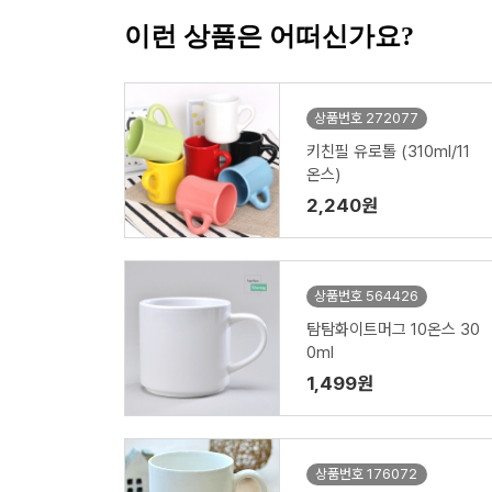
이런 상품은 어떠신가요?
상품번호 272077
키친필 유로톨 (310ml/11
온스)
2,240원
상품번호 564426
탐탐화이트머그 10온스 30
0ml
1,499원
상품번호 176072