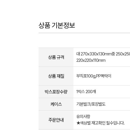
상품 기본정보
대 270x330x130mm중 250x2
상품 규격
220x220x110mm
상품 재질
부직포100g,PP똑딱이
박스포장수량
1박스 200개
케이스
기본벌크/포장별도
유의사항
주문안내
★색상별 재고확인 필수입니다.