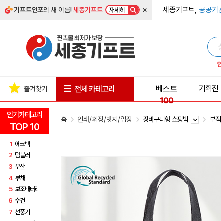
×
세종기프트,
공공기
기프트인포
의 새 이름!
세종기프트
자세히
베스트
기획전
전체 카테고리
즐겨찾기
100
인기카테고리
홈
인쇄/휘장/뱃지/업장
장바구니형 쇼핑백
부
TOP 10
1
에코백
2
텀블러
3
우산
4
부채
5
보조배터리
6
수건
7
선풍기