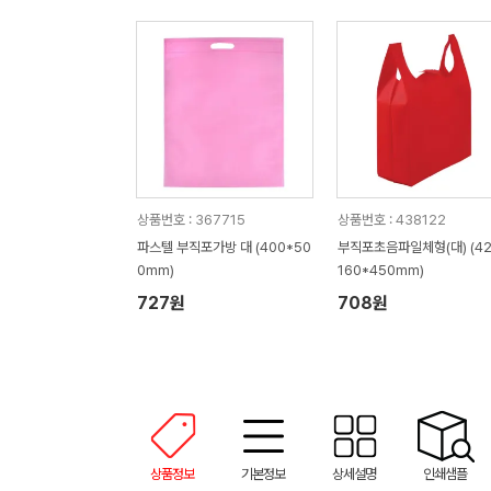
상품번호 : 367715
상품번호 : 438122
파스텔 부직포가방 대 (400*50
부직포초음파일체형(대) (42
0mm)
160*450mm)
727원
708원
상품정보
기본정보
상세설명
인쇄샘플