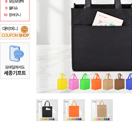
8
보온보냉백
9
물티슈
10
장바구니
대박머니
₩
COUPON
SHOP
모바일에서도
세종기프트