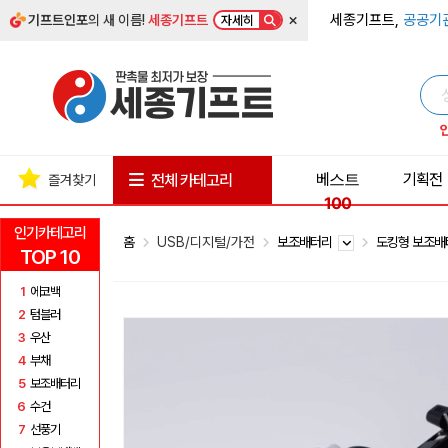
×
세종기프트,
공공기
기프트인포
의 새 이름!
세종기프트
자세히
베스트
기획전
전체 카테고리
즐겨찾기
100
인기카테고리
홈
USB/디지털/가전
보조배터리
도킹형 보조
TOP 10
1
에코백
2
텀블러
3
우산
4
부채
5
보조배터리
6
수건
7
선풍기