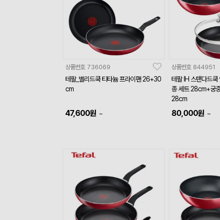
상품번호
736069
상품번호
844951
테팔_밸리드쿡 티타늄 프라이팬 26+30
테팔 IH 스탠다드쿡
cm
종 세트 28cm+궁
28cm
47,600
원
80,000
원
~
~