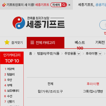
×
세종기프트,
공공기
기프트인포
의 새 이름!
세종기프트
자세히
베스트
기획전
전체 카테고리
즐겨찾기
100
홈
텀블러/주방/식품
주방용품
후라이팬
인기카테고리
TOP 10
1
에코백
2
텀블러
3
우산
전체
후라이팬
4
부채
5
보조배터리
칼/가위/조리도구
그릇/접시/쟁반
6
수건
7
선풍기