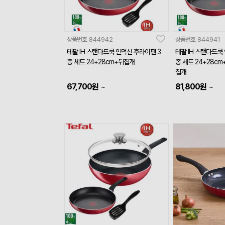
상품번호
844942
상품번호
844941
테팔 IH 스탠다드쿡 인덕션 후라이팬 3
테팔 IH 스탠다드쿡
종 세트 24+28cm+뒤집개
종 세트 24+28c
집개
67,700
원
81,800
원
~
~