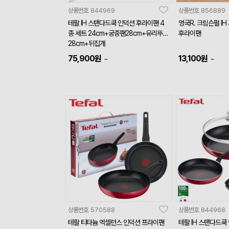
상품번호
844969
상품번호
856889
테팔 IH 스탠다드쿡 인덕션 후라이팬 4
영국R. 크림슨펄 IH
종 세트 24cm+궁중팬28cm+유리뚜껑
후라이팬
28cm+뒤집개
75,900
원
13,100
원
~
~
상품번호
570588
상품번호
844968
테팔 티타늄 엑셀런스 인덕션 프라이팬
테팔 IH 스탠다드쿡