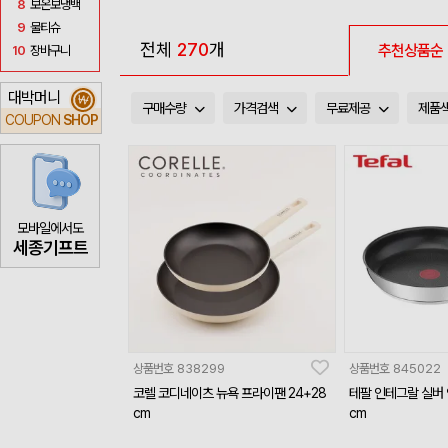
8
보온보냉백
9
물티슈
전체
270
개
추천상품순
10
장바구니
대박머니
₩
구매수량
가격검색
무료제공
제품
COUPON
SHOP
모바일에서도
세종기프트
상품번호
838299
상품번호
845022
코렐 코디네이츠 뉴욕 프라이팬 24+28
테팔 인테그랄 실버 
cm
cm