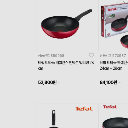
상품번호
859968
상품번호
570587
테팔 티타늄 엑셀런스 인덕션 멀티팬 28
테팔 티타늄 엑셀런
cm
24cm + 28cm
52,800
원
84,100
원
~
~