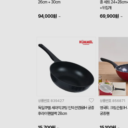
26cm + 30cm
종 세트 24+28c
+뒤집개
94,000
원
69,900
원
~
~
상품번호
839427
상품번호
856871
독일쿠멜 세라믹코팅 인덕션겸용IH 궁중
영국R. 크림슨펄 IH
후라이팬블랙 28cm
궁중팬
15,700
원
15,100
원
~
~