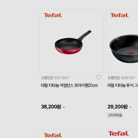
상품번호
557557
상품번호
605197
테팔 티타늄 엑셀런스 프라이팬20cm
테팔 티타늄 퓨어 그레
38,200
원
29,200
원
~
~
스티커무료