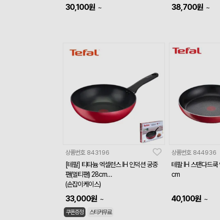
30,100
원
38,700
원
~
~
상품번호
843196
상품번호
844936
[테팔] 티타늄 엑셀런스 IH 인덕션 궁중
테팔 IH 스탠다드쿡
팬(멀티팬) 28cm
cm
(손잡이케이스)
33,000
원
40,100
원
~
~
쿠폰증정
스티커무료