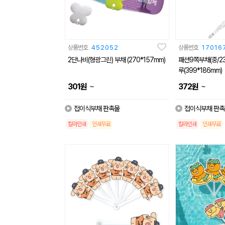
상품번호
452052
상품번호
17016
2단나비(형광그린) 부채 (270*157mm)
패션9쪽부채(중/2
루(399*186mm)
~
~
301
원
372
원
접이식부채 판촉물
접이식부채 판촉
칼라인쇄
인쇄무료
칼라인쇄
인쇄무료