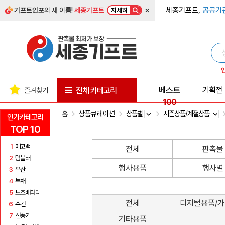
×
세종기프트,
공공기
기프트인포
의 새 이름!
세종기프트
자세히
베스트
기획전
전체 카테고리
즐겨찾기
100
홈
상품큐레이션
상품별
시즌상품/계절상품
인기카테고리
TOP 10
1
에코백
전체
판촉물
2
텀블러
행사용품
행사별
3
우산
4
부채
5
보조배터리
전체
디지털용품/
6
수건
7
선풍기
기타용품