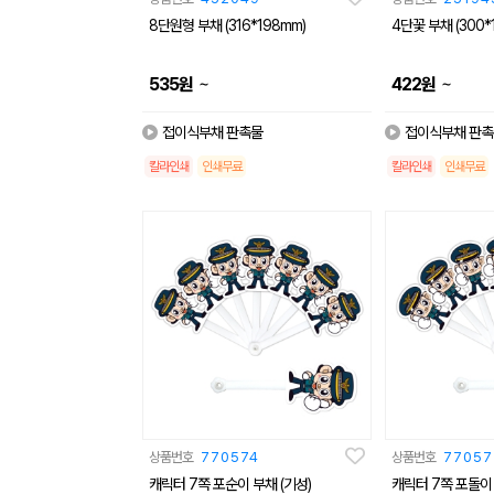
8단원형 부채 (316*198mm)
4단꽃 부채 (300*
~
~
535
원
422
원
접이식부채 판촉물
접이식부채 판촉
칼라인쇄
인쇄무료
칼라인쇄
인쇄무료
상품번호
770574
상품번호
77057
캐릭터 7쪽 포순이 부채 (기성)
캐릭터 7쪽 포돌이 