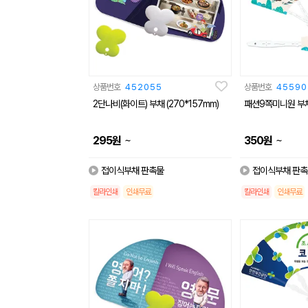
상품번호
452055
상품번호
45590
2단나비(화이트) 부채 (270*157mm)
패션9쪽미니원 부채 
~
~
295
원
350
원
접이식부채 판촉물
접이식부채 판촉
칼라인쇄
인쇄무료
칼라인쇄
인쇄무료