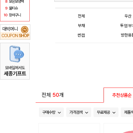
8
보온보냉백
9
물티슈
10
장바구니
전체
우산
부채
투명부
대박머니
₩
썬캡
방한용
COUPON
SHOP
모바일에서도
세종기프트
전체
50
개
추천상품순
구매수량
가격검색
무료제공
제품