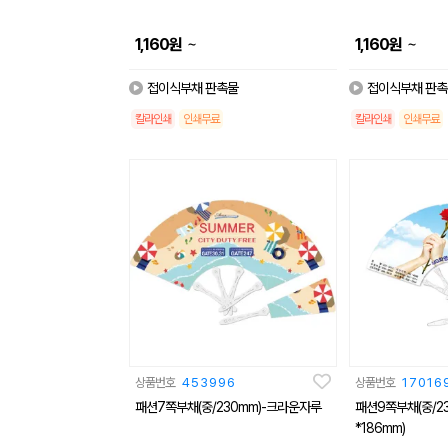
~
~
1,160
원
1,160
원
접이식부채 판촉물
접이식부채 판촉
칼라인쇄
인쇄무료
칼라인쇄
인쇄무료
상품번호
453996
상품번호
17016
패션7쪽부채(중/230mm)-크라운자루
패션9쪽부채(중/23
*186mm)