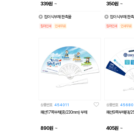
~
~
339
원
350
원
접이식부채 판촉물
접이식부채 판촉
칼라인쇄
인쇄무료
칼라인쇄
인쇄무료
상품번호
454011
상품번호
45680
패션17쪽부채(중/230mm) 부채
패션9쪽부채(대/2
~
~
890
원
405
원