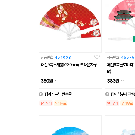
상품번호
454008
상품번호
45575
패션9쪽부채(중/230mm)-크라운자루
패션9쪽클로버(대) 
m)
~
~
350
원
383
원
접이식부채 판촉물
접이식부채 판촉
칼라인쇄
인쇄무료
칼라인쇄
인쇄무료