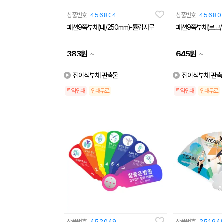
상품번호
456804
상품번호
45680
패션9쪽부채(대/250mm)-튤립자루
패션9쪽부채(로고/
~
~
383
원
645
원
접이식부채 판촉물
접이식부채 판촉
칼라인쇄
인쇄무료
칼라인쇄
인쇄무료
상품번호
452049
상품번호
25194