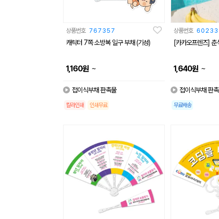
상품번호
767357
상품번호
60233
캐릭터 7쪽 소방복 일구 부채 (기성)
[카카오프렌즈] 춘
~
~
1,160
원
1,640
원
접이식부채 판촉물
접이식부채 판촉
칼라인쇄
인쇄무료
무료배송