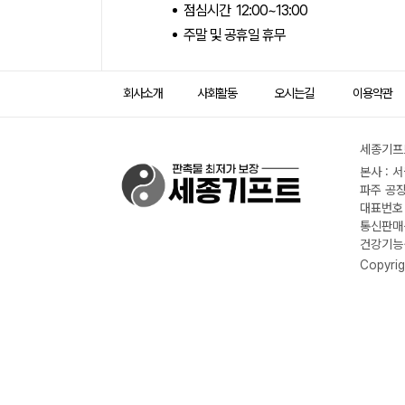
점심시간 12:00~13:00
주말 및 공휴일 휴무
회사소개
사회활동
오시는길
이용약관
세종기프트
본사 : 
파주 공장
대표번호 :
통신판매신
건강기능식
Copyrig