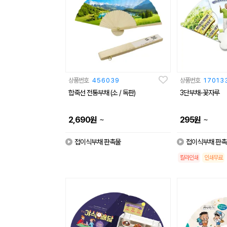
상품번호
456039
상품번호
17013
합죽선 전통부채 (소 / 독판)
3단부채-꽃자루
~
~
2,690
원
295
원
접이식부채 판촉물
접이식부채 판촉
칼라인쇄
인쇄무료