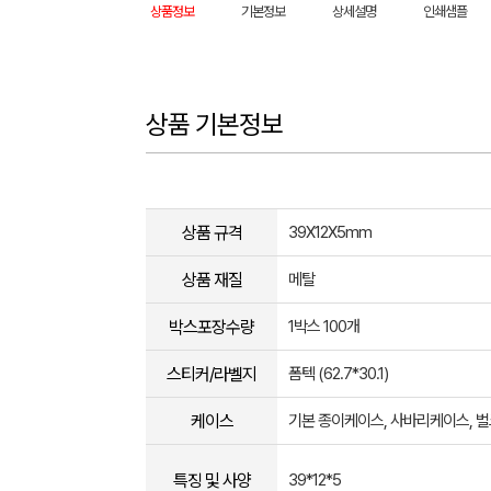
상품정보
기본정보
상세설명
인쇄샘플
상품 기본정보
상품 규격
39X12X5mm
상품 재질
메탈
박스포장수량
1박스 100개
스티커/라벨지
폼텍 (62.7*30.1)
케이스
기본 종이케이스, 사바리케이스, 
특징 및 사양
39*12*5