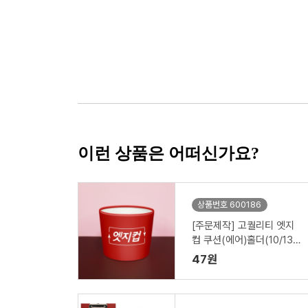
이런 상품은 어떠신가요?
상품번호 600186
[주문제작] 고퀄리티 엣지
컵 쿠션(에어)홀더(10/13온
스)
47원