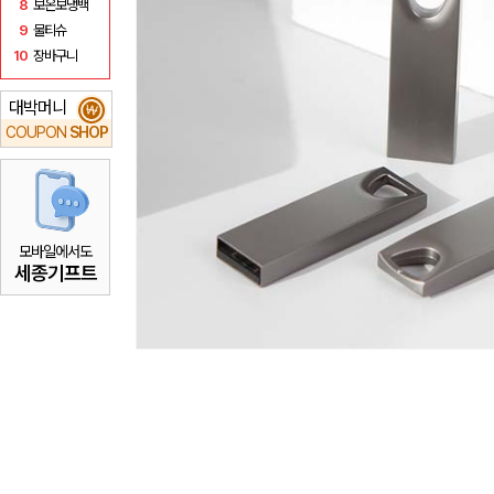
8
보온보냉백
9
물티슈
10
장바구니
대박머니
₩
COUPON
SHOP
모바일에서도
세종기프트