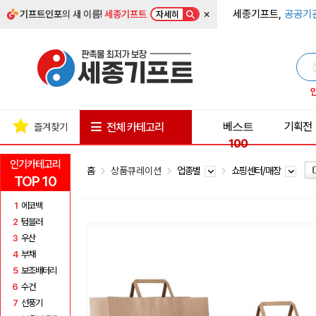
×
세종기프트,
공공기
기프트인포
의 새 이름!
세종기프트
자세히
베스트
기획전
전체 카테고리
즐겨찾기
100
인기카테고리
홈
상품큐레이션
업종별
쇼핑센터/매장
TOP 10
1
에코백
2
텀블러
3
우산
4
부채
5
보조배터리
6
수건
7
선풍기