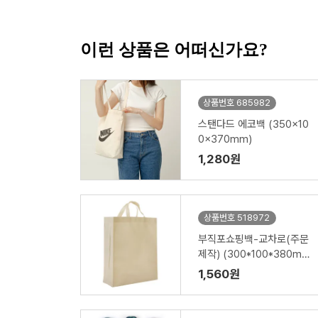
이런 상품은 어떠신가요?
상품번호 685982
스탠다드 에코백 (350x10
0x370mm)
1,280원
상품번호 518972
부직포쇼핑백-교차로(주문
제작) (300*100*380m
m)
1,560원