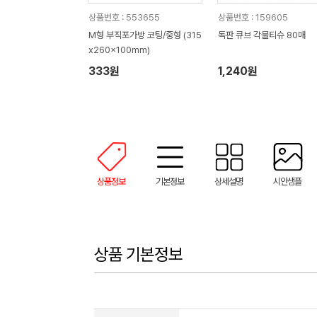
상품번호 : 553655
상품번호 : 159605
M형 부직포가방 코팅/중형 (315
독판 큐브 각물티슈 80매
x260x100mm)
333원
1,240원
상품정보
기본정보
상세설명
시안샘플
상품 기본정보