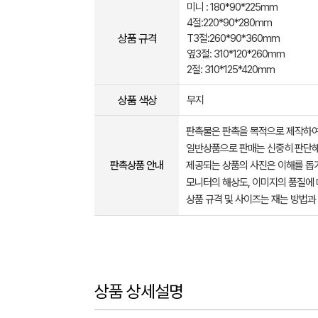
미니 : 180*90*225mm
4절:220*90*280mm
상품 규격
T3절:260*90*360mm
옆3절: 310*120*260mm
2절: 310*125*420mm
상품 색상
무지
판촉물은 판촉을 목적으로 제작하여
일반상품으로 판매는 신중히 판단해
판촉상품 안내
제공되는 상품의 사진은 이해를 
모니터의 해상도, 이미지의 품질에 
상품 규격 및 사이즈는 재는 방법과
상품 상세설명