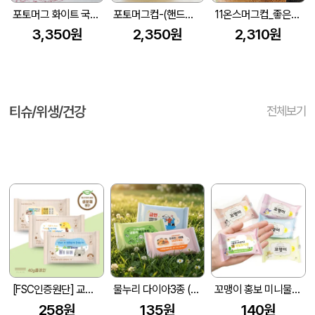
포토머그 화이트 국산 340ml
포토머그컵-(핸드칼라자동차)
11온스머그컵_좋은생각
3,350원
2,350원
2,310원
티슈/위생/건강
전체보기
[FSC인증원단] 교회전도 3종 생분해 물티슈 (10매/15매/20매)
물누리 다이아3종 (무광) 물티슈 10매/15매/20매
꼬맹이 홍보 미니물티슈 10매
258원
135원
140원