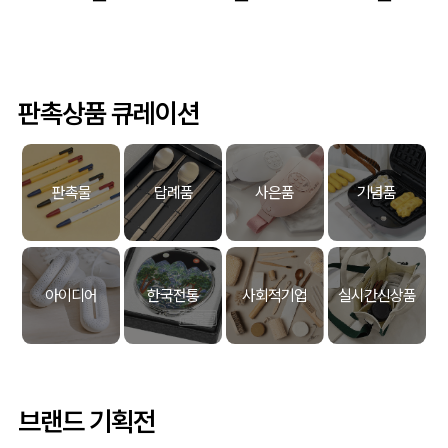
판촉상품 큐레이션
판촉물
답례품
사은품
기념품
아이디어
한국전통
사회적기업
실시간신상품
브랜드 기획전