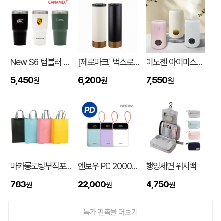
New S6 텀블러 600ml
[제로마크] 벅스로얄텀블러 500ml
이노젠 아이미스트 에어 무드등 휴대용 무선가습기
5,450
6,200
7,550
원
원
원
입체형떡메모_(도자기레인보우)
이OO
08-08
마카롱코팅부직포가방 (300*430*105mm)
엔보우 PD 20000mAh 케이블일체형 보조배터리 P20
행잉세면 워시백
스탠다드 에코백 (350x100x370mm)
이OO
08-07
783
22,000
4,750
원
원
원
[친환경인증] R-PET 고밀도 리유저블백 (검정내피/170g)(S~XL)
정OO
08-07
특가 판촉물 더보기