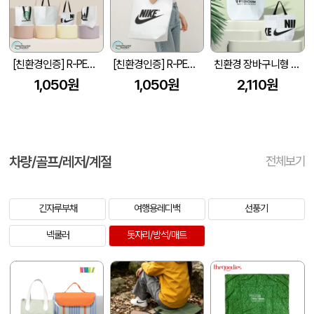
[친환경인증] R-PET 고밀도 리유저블백 (검정내피/170g)(소/중/대/특대)
[친환경인증] R-PET 고밀도 리유저블백 (검정내피/170g)(S~XL)
친환경 장바구니형 리유저블백(대)
1,050원
1,050원
2,110원
차량/골프/레저/계절
전체보기
긴자루부채
여행용레디백
선풍기
넥쿨러
돗자리/방석/매트