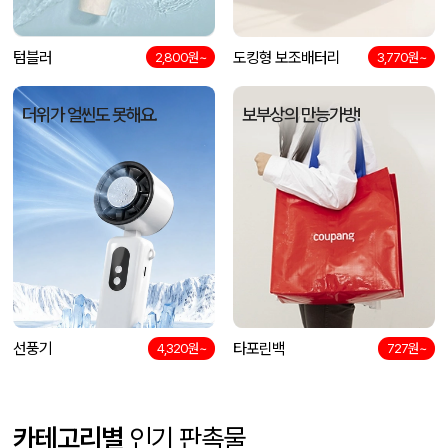
텀블러
도킹형 보조배터리
2,800원~
3,770원~
더위가 얼씬도 못해요.
보부상의 만능가방!
선풍기
타포린백
4,320원~
727원~
카테고리별
인기 판촉물