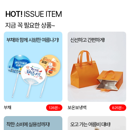
5단 6K 솔리드 스퀘어 파우치 UV 양우산
유OO
08-07
HOT!
ISSUE ITEM
지금 꼭 필요한 상품~
사각니들펜(0.7)
이OO
08-07
부채와 함께 시원한 여름나기!
신선하고 간편하게!
브리온 아이스큐브 2세대 여름 아이스 넥밴드 쿨러
채OO
08-07
[26년 설]CJ 스마트초이스 L호
전OO
08-07
접이식 장바구니 포켓가방 3종 1P
김OO
08-07
[주문제작] 에코백 맞춤 제작 서비스
담OO
08-07
반달팬시자루부채(원형) (150Ø,160Ø,170Ø,180Ø,190Ø)
노OO
08-07
부채
보온보냉백
128원~
825원~
원형 팬시 (2컬러) 부채 (150∅~190∅)
노OO
08-07
착한 소비에 실용성까지!
오고 가는 여름비 대비!