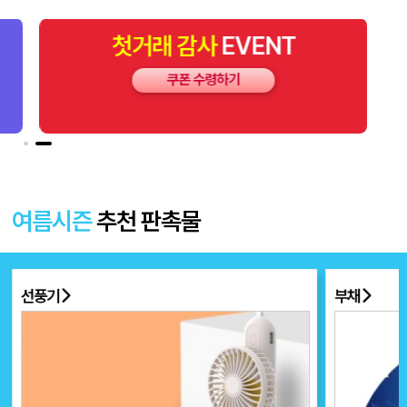
첫거래
감사
EVENT
쿠폰 수령하기
여름시즌
추천 판촉물
선풍기
부채