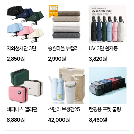
자외선차단 3단 자동 암막 양우산
송월타올 뉴컬러무지 150g (30수/40*80cm)
UV 3단 완자동 양우산
2,850원
2,990원
3,820원
해피니스 엘리펀트 베이직 인텐시브 레디백
스탠리 브생건250호(스탠리 아이스플로우 플립591ml+5단 6K UV암막양우산 파우치포함)
캠핑용 포켓 쿨링 300D PEVA 보냉 쿨링 방수백
8,880원
42,000원
8,460원