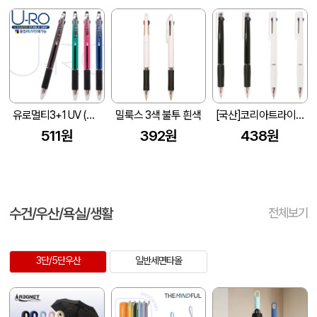
유로멀티3+1 UV (볼펜+샤프)
밀룩스 3색 불투 흰색
[국산]코리아트라이블랙&화이트니들3색볼펜 (0.7mm)
511원
392원
438원
수건/우산/욕실/생활
전체보기
3단/5단우산
일반세면타올