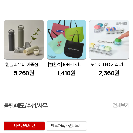
핸들 파우더 이중진공 스텐텀블러 500ml 손잡이 텀블러
[친환경] R-PET 검정내피 리유저블백 (4색/중형/170g)(450x150x400mm)
모두애 LED 키캡 키링 굿즈
5,260원
1,410원
2,360원
볼펜/메모/수첩/사무
전체보기
다색펜/멀티펜
메모패드/바인더노트