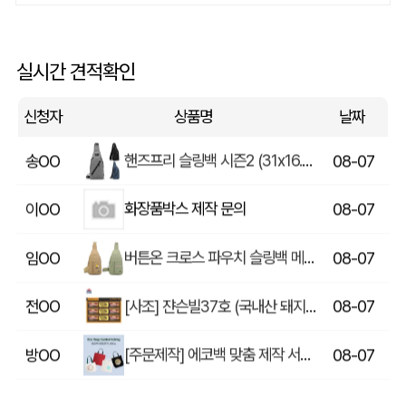
쓰리웨이 캔버스 크로스백 (330x40x380mm)
울OO
08-07
상품제안(웰컴키트제작)
이OO
08-07
실시간 견적확인
[송월] 뉴컬러무지 타월 150g 2매세트 (쇼핑백포함)
윤OO
08-07
신청자
상품명
날짜
핸즈프리 슬링백 시즌2 (31x16.5x6.5cm)
송OO
08-07
화장품박스 제작 문의
이OO
08-07
버튼온 크로스 파우치 슬링백 메신저백 Z763
임OO
08-07
[사조] 쟌슨빌37호 (국내산 돼지고기100%) / 명절 선물세트
전OO
08-07
[주문제작] 에코백 맞춤 제작 서비스
방OO
08-07
라벨 메쉬 파우치 [PH200] (230x185mm)
이OO
08-07