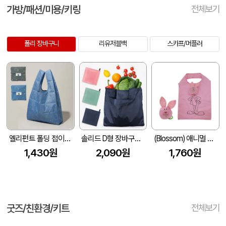
가방/패션/미용/키링
전체보기
폴리 장바구니
리유저블백
스카프/머플러
엘리펀트 폴딩 접이식 장바구니 (290x500mm)
솔리드 D형 장바구니(부착형) (420x380mm)
(Blossom) 애니멀 포켓 장바구니 (1) 1P
1,430원
2,090원
1,760원
굿즈/친환경/키트
전체보기