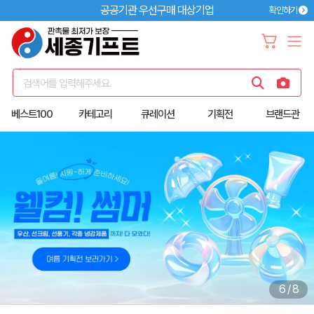
공공기관 우선구매 대상기업
확인하기
검색어를 입력해주세요.
베스트100
카테고리
큐레이션
기획전
브랜드관
6
/
8