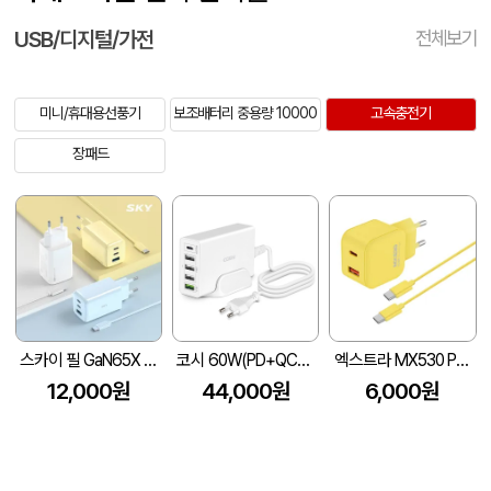
USB/디지털/가전
전체보기
미니/휴대용선풍기
보조배터리 중용량 10000
고속충전기
장패드
스카이 필 GaN65X 4세대 초미니 65W 멀티 3포트 PD 초고속 충전 어댑터+1.2M 케이블
코시 60W(PD+QC3.0) 5포트 멀티 고속 충전기
엑스트라 MX530 PD PPS 초고속 듀얼 충전기
12,000원
44,000원
6,000원