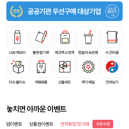
USB 메모리
볼펜·필기류
에코백·쇼핑백
텀블러·보온병
수건·타올
티슈·물티슈
여행용품
선물세트
뱃지·메달
전체보기
놓치면 아까운 이벤트
덤이벤트
상품권이벤트
견적확정·첫거래
쿠폰수령