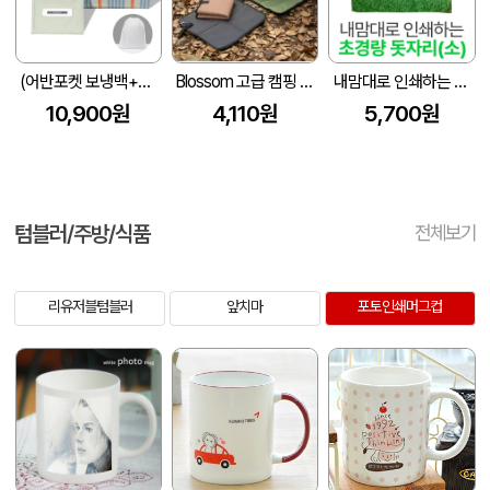
(어반포켓 보냉백+스트라이프 피크닉매트)세트
Blossom 고급 캠핑 방수 개인용 폴딩 방석 매트 1P
내맘대로 인쇄하는 초경량 돗자리(소)
10,900원
4,110원
5,700원
텀블러/주방/식품
전체보기
리유저블텀블러
앞치마
포토인쇄머그컵