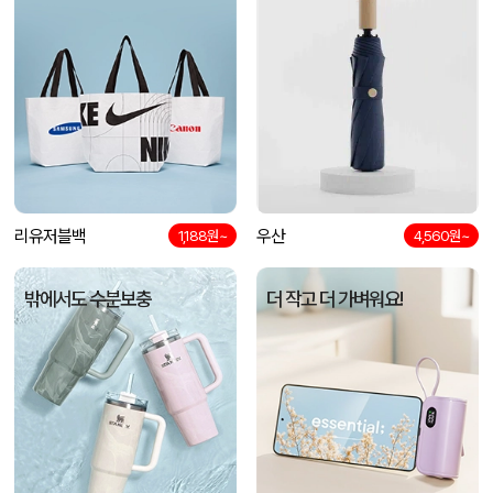
리유저블백
우산
1,188원~
4,560원~
밖에서도 수분보충
더 작고 더 가벼워요!