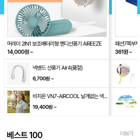
머레이 2IN1 보조배터리형 핸디선풍기 AIREEZE
14,000
원
~
361
원
~
0mm)
넥밴드 선풍기 Air4(품절)
6,700
~
원
비치온 VN7-AIRCOOL 날개없는 넥밴드형 선풍기 목풍기
19,400
~
원
베스트 100
더보기