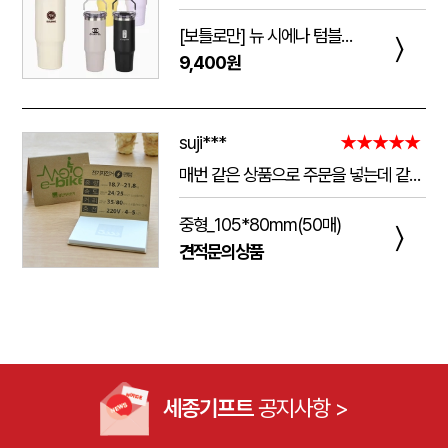
[보틀로만] 뉴 시에나 텀블러 900ml
〉
9,400원
suji***
★★★★★
매번 같은 상품으로 주문을 넣는데 같은 품질로 받을 수 있어서 좋습니다. 배송 기간도 적당히 잘오는거 같아요. 앞으로도 계속 이용할꺼 같습니다. 지금과 같은 품질로 유지해주세요!!
중형_105*80mm(50매)
〉
견적문의상품
세종기프트
공지사항 >