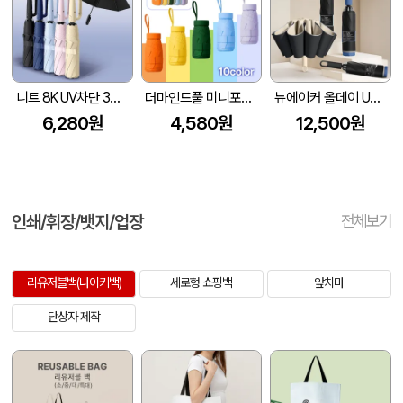
니트 8K UV차단 3단 완자동 양우산
더마인드풀 미니포켓 UV차단 암막 파스텔 우양산 색상 10종
뉴에이커 올데이 UV차단 8K 3단 거꾸로 자동 양우산 고리 손잡이
6,280원
4,580원
12,500원
인쇄/휘장/뱃지/업장
전체보기
리유저블백(나이키백)
세로형 쇼핑백
앞치마
단상자 제작