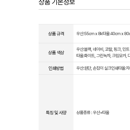
상품 기본정보
상품 규격
우산:55cm x 8k타올:40cm x 80
우산:블랙, 네이비, 코랄, 핑크, 민트
상품 색상
타올:화이트, 그린녹차, 크림모카,
인쇄방법
우산:원단, 손잡이 실크인쇄타올:
특징 및 사양
상품종류 : 우산+타올