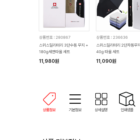
상품번호 : 280867
상품번호 : 236636
스위스밀리터리 3단수동 무지 +
스위스밀리터리 2단자동무지
180g세면타올 세트
40g 타올 세트
11,980원
11,090원
상품정보
기본정보
상세설명
인쇄샘플