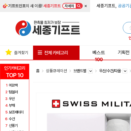
×
세종기프트,
공공기
기프트인포
의 새 이름!
세종기프트
자세히
베스트
기획전
전체 카테고리
즐겨찾기
100
인기카테고리
홈
상품큐레이션
브랜드별
우산/수건/타올
TOP 10
1
에코백
2
텀블러
3
우산
4
부채
5
보조배터리
6
수건
7
선풍기