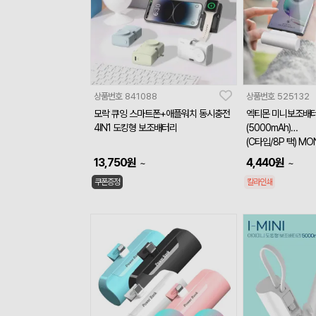
상품번호
841088
상품번호
525132
모락 큐잉 스마트폰+애플워치 동시충전
엑티몬 미니보조배
4IN1 도킹형 보조배터리
(5000mAh)
(C타입/8P 택) MO
P,8P
13,750
원
4,440
원
~
~
쿠폰증정
칼라인쇄