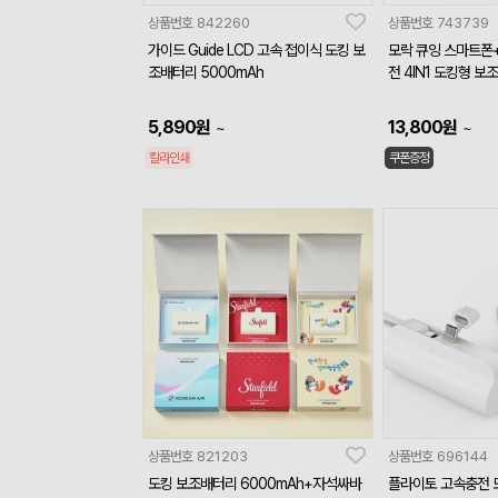
상품번호
842260
상품번호
743739
가이드 Guide LCD 고속 접이식 도킹 보
모락 큐잉 스마트폰
조배터리 5000mAh
전 4IN1 도킹형 보
5,890
원
13,800
원
~
~
칼라인쇄
쿠폰증정
상품번호
821203
상품번호
696144
도킹 보조배터리 6000mAh+자석싸바
플라이토 고속충전 도