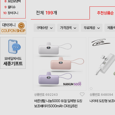
8
보온보냉백
9
물티슈
전체
199
개
추천상품순
10
장바구니
대박머니
₩
구매수량
가격검색
무료제공
제품
COUPON
SHOP
모바일에서도
세종기프트
상품번호
692243
상품번호
648094
바른생활 나눔5000 듀얼 일체형 도킹
나이테 도킹형 보조배
보조배터리5000mAh C타입/8핀