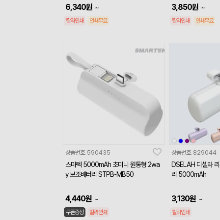
6,340
원
3,850
원
~
~
칼라인쇄
인쇄무료
칼라인쇄
인쇄무료
상품번호
590435
상품번호
829044
스마텍 5000mAh 초미니 원통형 2wa
DSELAH 디셀라 
y 보조배터리 STPB-MB50
리 5000mAh
4,440
원
3,130
원
~
~
쿠폰증정
칼라인쇄
칼라인쇄