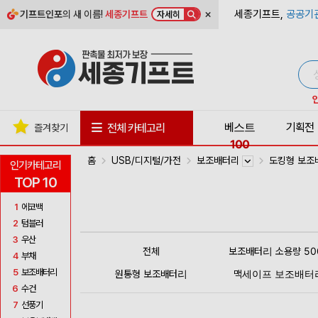
×
세종기프트,
공공기
기프트인포
의 새 이름!
세종기프트
자세히
베스트
기획전
전체 카테고리
즐겨찾기
100
홈
USB/디지털/가전
보조배터리
도킹형 보
인기카테고리
TOP 10
1
에코백
2
텀블러
3
우산
전체
보조배터리 소용량 50
4
부채
5
보조배터리
원통형 보조배터리
맥세이프 보조배터
6
수건
7
선풍기