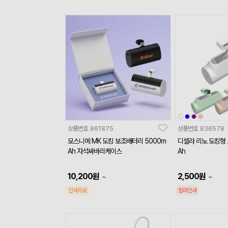
상품번호
861875
상품번호
836578
모스니에 MK 도킹 보조배터리 5000m
디셀라 리노 도킹형 
Ah 자석싸바리케이스
Ah
10,200
원
2,500
원
~
~
인쇄무료
칼라인쇄