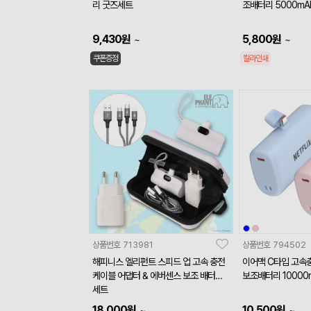
리 굿즈세트
조배터리 5000mA
9,430
원
5,800
원
~
~
쿠폰증정
칼라인쇄
상품번호
713981
상품번호
794502
해피니스 엘리펀트 스피드 업 고속 충전
이어맥 C타입 고속충
케이블 어댑터 & 에버센스 보조 배터리
보조배터리 100
세트
18,000
원
10,500
원
~
~