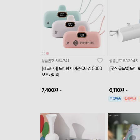
상품번호
664741
상품번호
832945
[제로티어] 도킹형 아이폰 C타입 5000
[굿즈 골드넬]도킹 
보조배터리
7,400
원
6,110
원
~
~
무료배송
칼라인쇄