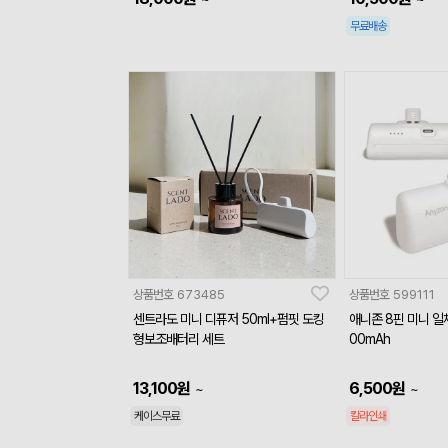
무료배송
상품번호
673485
상품번호
599111
센트라도 미니 디퓨저 50ml+펌핏 도킹
애니존 8핀 미니 일
형보조배터리 세트
00mAh
13,100
원
6,500
원
~
~
케이스무료
칼라인쇄