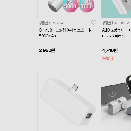
상품번호
722549
상품번호
633902
C타입, 8핀 도킹형 일체형 보조배터리
ALIO 도킹형 아이미
5000mAh
미니보조배터리
2,950
원
4,740
원
~
~
칼라인쇄