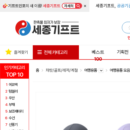
×
세종기프트,
공공기
기프트인포
의 새 이름!
세종기프트
자세히
베스트
기획전
전체 카테고리
즐겨찾기
100
인기카테고리
홈
차량/골프/레저/계절
여행용품
여행용품 모
TOP 10
1
에코백
2
텀블러
3
우산
4
부채
5
보조배터리
6
수건
7
선풍기