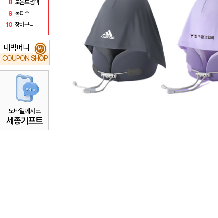
8
보온보냉백
9
물티슈
10
장바구니
대박머니
₩
COUPON
SHOP
모바일에서도
세종기프트