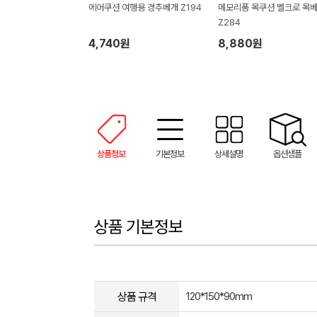
에어쿠션 여행용 경추베개 Z194
메모리폼 목쿠션 벨크로 목
Z284
4,740원
8,880원
상품정보
기본정보
상세설명
옵션샘플
상품 기본정보
상품 규격
120*150*90mm