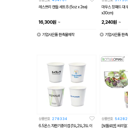
레스쁘리 캔들 세트 B (5oz x 2ea)
마우스 장패드 대 두께 3T 인
x30cm)
~
~
16,300
원
2,240
원
기업사은품 판촉물제작
기업사은품 판
상품번호
278334
상품번호
54282
6.5온스 자판기종이컵 (1도,2도,3도 이
[보틀로만] 씨리얼 