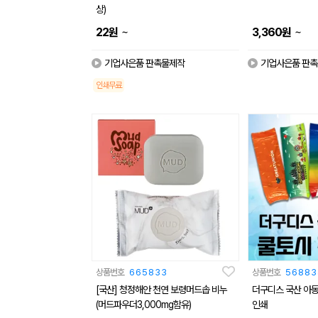
상)
~
~
22
원
3,360
원
기업사은품 판촉물제작
기업사은품 판
인쇄무료
상품번호
665833
상품번호
56883
[국산] 청정해안 천연 보령머드솝 비누
더구디스 국산 아
(머드파우더3,000mg함유)
인쇄