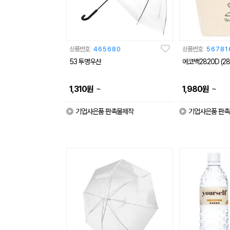
상품번호
465680
상품번호
56781
53 투명우산
에코백2820D (28
~
~
1,310
원
1,980
원
기업사은품 판촉물제작
기업사은품 판