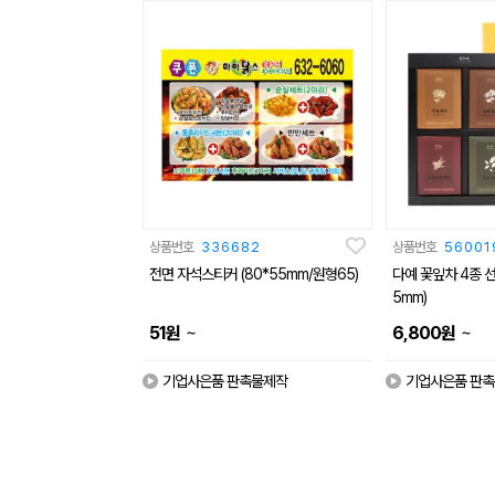
상품번호
336682
상품번호
56001
전면 자석스티커 (80*55mm/원형65)
다예 꽃잎차 4종 선
5mm)
~
~
51
원
6,800
원
기업사은품 판촉물제작
기업사은품 판