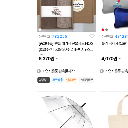
상품번호
782255
상품번호
43128
[송월타올] 핸들 패키지 선물세트 NO.2
폴리 극세사 벨보
(호텔수건 150G 30수 2매+띠지+스티
커)
~
~
6,370
원
4,070
원
기업사은품 판촉물제작
기업사은품 판
덤증정 +
무료배송
인쇄무료
스티커무료