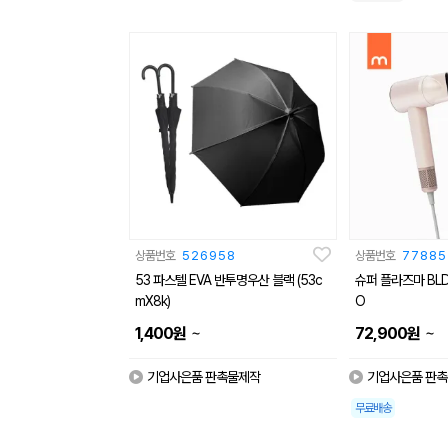
상품번호
526958
상품번호
77885
53 파스텔 EVA 반투명우산 블랙 (53c
슈퍼 플라즈마 BL
mX8k)
O
~
~
1,400
원
72,900
원
기업사은품 판촉물제작
기업사은품 판
무료배송