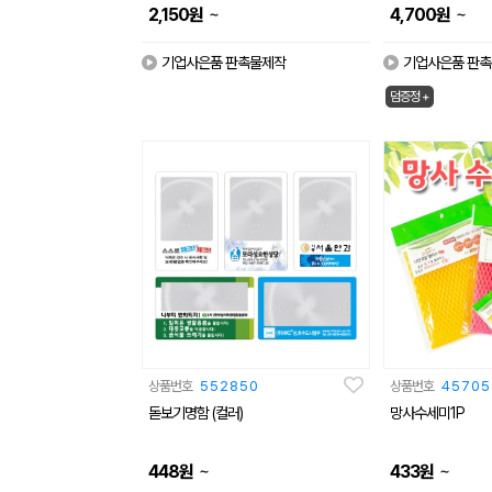
~
~
2,150
원
4,700
원
기업사은품 판촉물제작
기업사은품 판
덤증정 +
상품번호
552850
상품번호
45705
돋보기명함 (컬러)
망사수세미1P
~
~
448
원
433
원