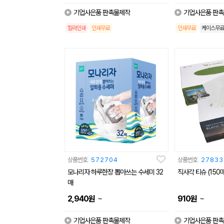
기업사은품 판촉물제작
기업사은품 판
칼라인쇄
인쇄무료
인쇄무료
케이스무료
상품번호
572704
상품번호
27833
모나리자 하루한장 뽑아쓰는 수세미 32
직사각 티슈 (150매
매
~
~
2,940
원
910
원
기업사은품 판촉물제작
기업사은품 판