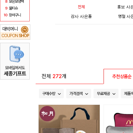
8
보온보냉백
전체
홍보 사
9
물티슈
10
장바구니
감사 사은품
명절 사
대박머니
₩
COUPON
SHOP
모바일에서도
세종기프트
전체
272
개
추천상품순
구매수량
가격검색
무료제공
제품