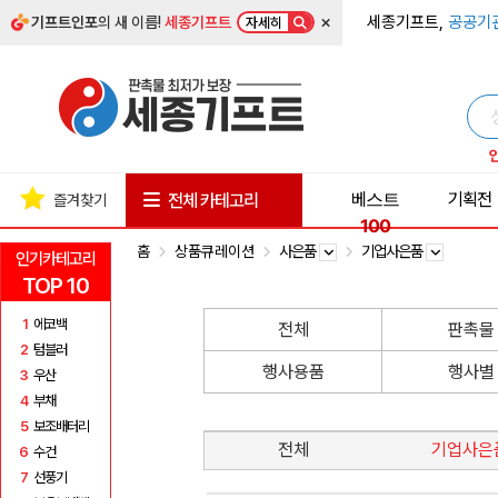
×
세종기프트,
공공기
기프트인포
의 새 이름!
세종기프트
자세히
베스트
기획전
전체 카테고리
즐겨찾기
100
홈
상품큐레이션
사은품
기업사은품
인기카테고리
TOP 10
1
에코백
전체
판촉물
2
텀블러
행사용품
행사별
3
우산
4
부채
5
보조배터리
전체
기업사은
6
수건
7
선풍기