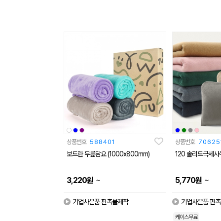
상품번호
588401
상품번호
70625
보드란 무릎담요 (1000x800mm)
120 솔리드극세
~
~
3,220
원
5,770
원
기업사은품 판촉물제작
기업사은품 판
케이스무료