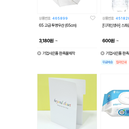
상품번호
465899
상품번호
45182
65 고급 투명우산 (65cm)
[디자인생수] 스파클
~
~
3,180
원
600
원
기업사은품 판촉물제작
기업사은품 판
무료배송
칼라인쇄