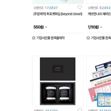
상품번호
172837
상품번호
52452
(주문제작) 투포켓화일 (beyond closet)
깨끗한나라 페퍼민
~
~
550
원
1,110
원
기업사은품 판촉물제작
기업사은품 판
상품번호
454701
상품번호
51755