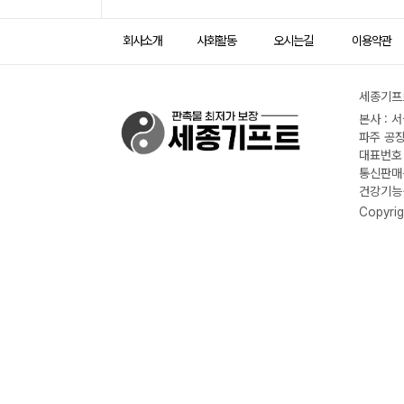
회사소개
사회활동
오시는길
이용약관
세종기프트
본사 : 
파주 공장
대표번호 :
통신판매신
건강기능식
Copyrig