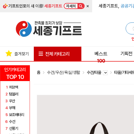
×
세종기프트,
공공기
기프트인포
의 새 이름!
세종기프트
자세히
베스트
기획전
전체 카테고리
즐겨찾기
100
인기카테고리
홈
수건/우산/욕실/생활
수건/타올
타올/기타세
TOP 10
1
에코백
2
텀블러
3
우산
4
부채
5
보조배터리
6
수건
7
선풍기