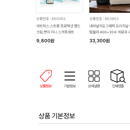
상품번호 : 860062
상품번호 : 863863
아트릭스 스트롱 프로텍션 핸드
내셔널지오그래픽 오리지날 
크림,쁘띠 미니 스카프세트
텀블러 400+30수 에로우 
타올 텀블러세트 NL08
9,800원
33,300원
상품정보
기본정보
상세설명
인쇄샘플
상품 기본정보