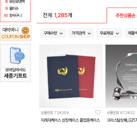
8
보온보냉백
9
물티슈
전체
1,285
개
추천상품순
10
장바구니
대박머니
₩
구매수량
가격검색
무료제공
제품
COUPON
SHOP
모바일에서도
세종기프트
상품번호
728359
상품번호
672832
지레쟈케이스 상장케이스 졸업증케이스
크리스탈상패_G217