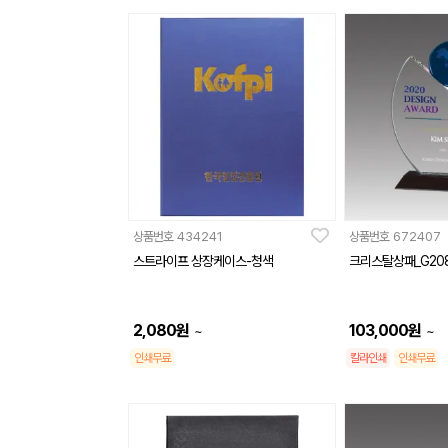
상품번호
434241
상품번호
672407
스트라이프 상장케이스-청색
크리스탈상패_G20
2,080
원
103,000
원
~
~
인쇄무료
칼라인쇄
인쇄무료