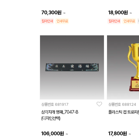
70,300
원
18,900
원
~
~
칼라인쇄
인쇄무료
칼라인쇄
인쇄무료
상품번호
681917
상품번호
688124
삼각자개 명패_7047-B
플라스틱 컵 트로피(
(디자인선택)
106,000
원
17,800
원
~
~