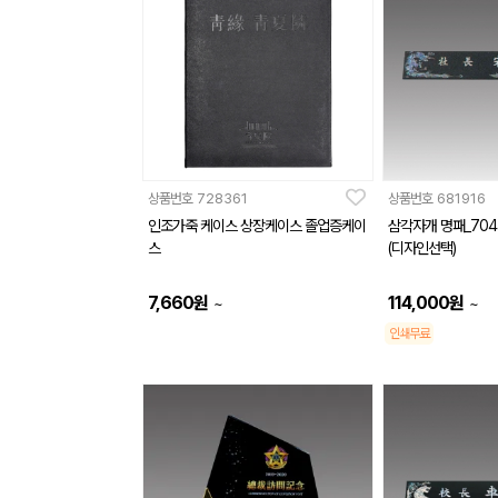
상품번호
728361
상품번호
681916
인조가죽 케이스 상장케이스 졸업증케이
삼각자개 명패_704
스
(디자인선택)
7,660
원
114,000
원
~
~
인쇄무료