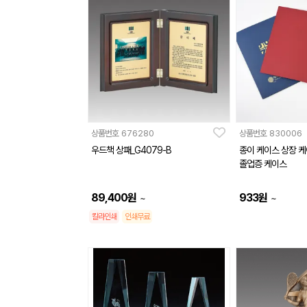
상품번호
676280
상품번호
830006
우드책 상패_G4079-B
종이 케이스 상장 
졸업증 케이스
89,400
원
933
원
~
~
칼라인쇄
인쇄무료