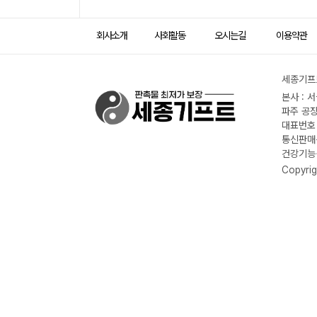
회사소개
사회활동
오시는길
이용약관
세종기프트
본사 : 
파주 공장
대표번호 :
통신판매신
건강기능식
Copyrig