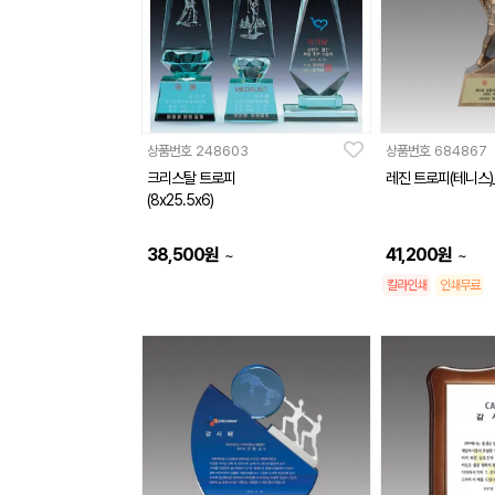
상품번호
248603
상품번호
684867
크리스탈 트로피
레진 트로피(테니스)
(8x25.5x6)
38,500
원
41,200
원
~
~
칼라인쇄
인쇄무료