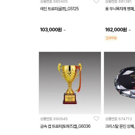
상품번호
685405
상품번호
681381
레진 트로피(골프)_G5125
용 무늬목자개 명패_
103,000
원
162,000
원
~
~
인쇄무료
상품번호
690645
상품번호
674713
금속 컵 트로피(토파즈컵)_G6036
크리스탈 문진 상패_