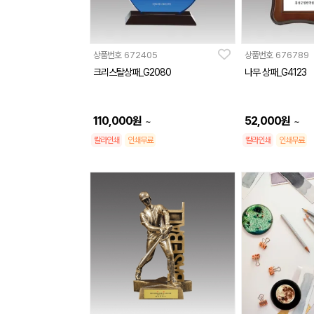
상품번호
672405
상품번호
676789
크리스탈상패_G2080
나무 상패_G4123
110,000
원
52,000
원
~
~
칼라인쇄
인쇄무료
칼라인쇄
인쇄무료