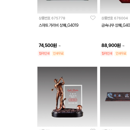
상품번호
675778
상품번호
676004
스마트 가리비 상패_G4019
금속나무 상패_G40
74,500
원
88,900
원
~
~
칼라인쇄
인쇄무료
칼라인쇄
인쇄무료