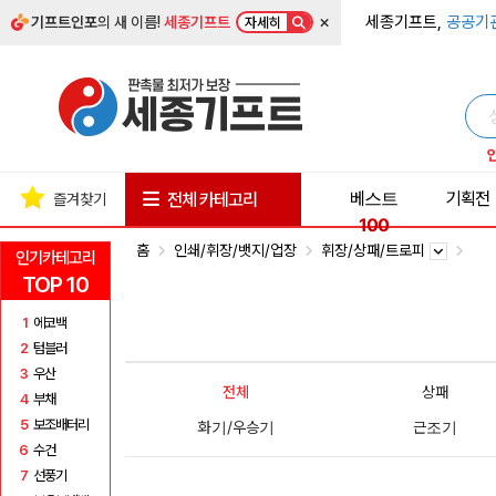
×
세종기프트,
공공기
기프트인포
의 새 이름!
세종기프트
자세히
베스트
기획전
전체 카테고리
즐겨찾기
100
홈
인쇄/휘장/뱃지/업장
휘장/상패/트로피
인기카테고리
TOP 10
1
에코백
2
텀블러
3
우산
전체
상패
4
부채
5
보조배터리
화기/우승기
근조기
6
수건
7
선풍기