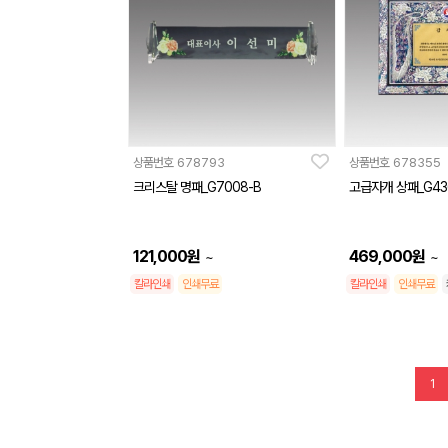
상품번호
678793
상품번호
678355
크리스탈 명패_G7008-B
고급자개 상패_G43
121,000
원
469,000
원
~
~
칼라인쇄
인쇄무료
칼라인쇄
인쇄무료
1