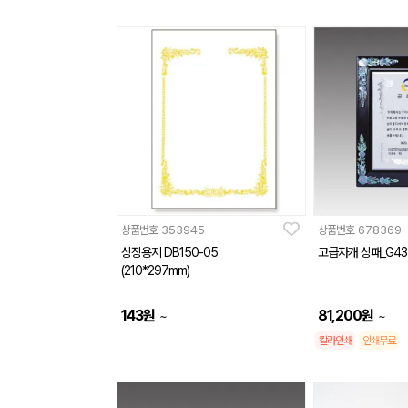
상품번호
353945
상품번호
678369
상장용지 DB150-05
고급자개 상패_G43
(210*297mm)
143
원
81,200
원
~
~
칼라인쇄
인쇄무료