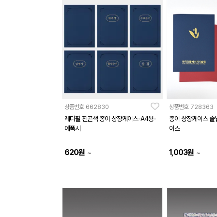
상품번호
662830
상품번호
728363
레더필 진곤색 종이 상장케이스-A4용-
종이 상장케이스 졸
에폭시
이스
620
원
1,003
원
~
~