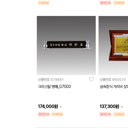
인쇄무료
칼라인쇄
인쇄무료
상품번호
678661
상품번호
860570
크리스탈 명패_G7003
금속장식 가리비 상패
174,000
원
137,300
원
~
~
칼라인쇄
인쇄무료
칼라인쇄
인쇄무료