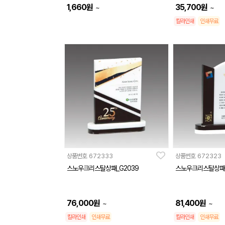
1,660
원
35,700
원
~
~
칼라인쇄
인쇄무료
상품번호
672333
상품번호
672323
스노우크리스탈상패_G2039
스노우크리스탈상패_
76,000
원
81,400
원
~
~
칼라인쇄
인쇄무료
칼라인쇄
인쇄무료