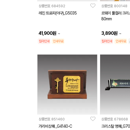
상품번호
684592
상품번호
800148
레진 트로피(야구)_G5035
르웨이 풀컬러 크리
80mm
41,900
원
3,890
원
~
~
칼라인쇄
인쇄무료
칼라인쇄
인쇄무료
상품번호
851460
상품번호
678668
가리비상패 _G4140-C
크리스탈 명패_G70