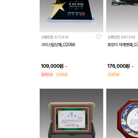
상품번호
672416
상품번호
681348
크리스탈상패_G2088
호랑이 자개명패_G7
109,000
원
176,000
원
~
~
칼라인쇄
인쇄무료
인쇄무료