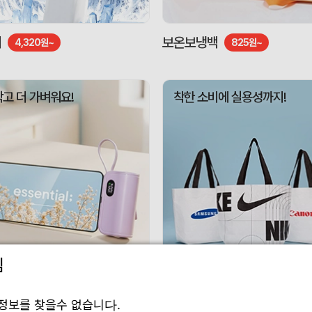
기
보온보냉백
4,320원~
825원~
작고 더 가벼워요!
착한 소비에 실용성까지!
림
 보조배터리
리유저블백
3,010원~
1,188원~
정보를 찾을수 없습니다.