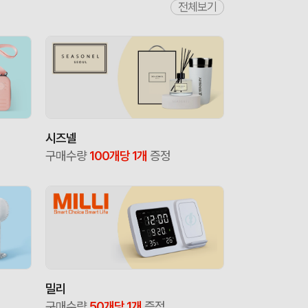
전체보기
시즈넬
구매수량
100개당 1개
증정
밀리
구매수량
50개당 1개
증정