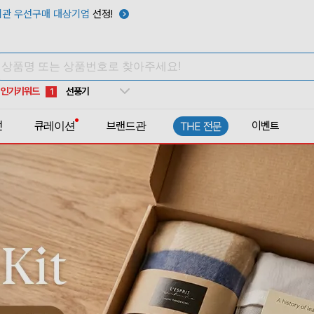
관 우선구매 대상기업
선정!
타포린가방
10
선풍기
1
인기키워드
부채
2
썬캡
3
전
큐레이션
브랜드관
이벤트
THE 전문
보온보냉백
4
키캡
5
우산
6
텀블러
7
쿨토시
8
넥쿨러
9
타포린가방
10
선풍기
1