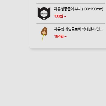
자유형둥글이 부채 (190*190mm)
133
~
원
자유형 네잎클로버 막대팬시(연두) 부채 (190파이)
184
~
원