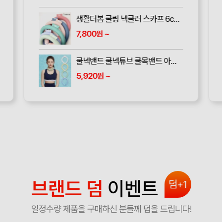
생활더봄 쿨링 넥쿨러 스카프 6color
7,800
~
원
쿨넥밴드 쿨넥튜브 쿨목밴드 아이스 넥밴드 넥쿨러 아이스쿨링
5,920
~
원
브랜드 덤
이벤트
덤+1
일정수량 제품을 구매하신 분들께 덤을 드립니다!