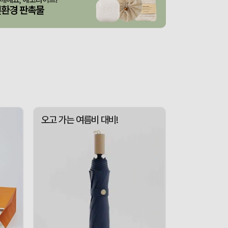
스 L호
산출완료
서정은
08-07
친환경 판촉물
3종 1P
산출완료
이하영
08-07
 제작 서비스
산출완료
박명연
08-07
산출완료
반달팬시자루부채(원형) (150Ø,160Ø,170Ø,180Ø,190Ø)
이성원
08-07
산출완료
원형 팬시 (2컬러) 부채 (150∅~190∅)
이성원
08-07
인보우)
접수중
김현민
08-08
오고 가는 여름비 대비!
접수중
스탠다드 에코백 (350x100x370mm)
장은지
08-07
산출완료
[친환경인증] R-PET 고밀도 리유저블백 (검정내피/170g)(S~XL)
김보경
08-07
산출완료
쓰리웨이 캔버스 크로스백 (330x40x380mm)
이유빈
08-07
산출완료
서민석
08-07