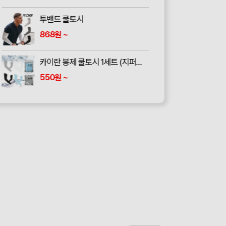
투밴드 쿨토시
868
~
원
카이란 봉제 쿨토시 1세트 (지퍼백 포함)
550
~
원