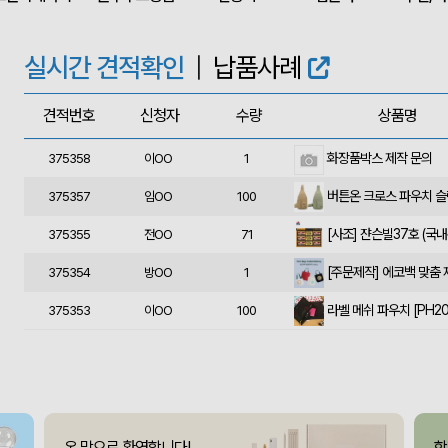
상품제안(웰컴키트제작)
375363
이OO
30
실시간 견적확인
|
납품사례
375362
윤OO
350
375361
송OO
1000
견적번호
신청자
수량
상품명
화장품박스 제작 문의
375358
이OO
1
375357
임OO
100
375355
전OO
71
[주문제작] 에코백 맞춤
375354
방OO
1
375353
이OO
100
375351
유OO
100
사각니들펜(0.7)
375350
이OO
500
375349
채OO
110
온 맘으로 환영합니다!
함