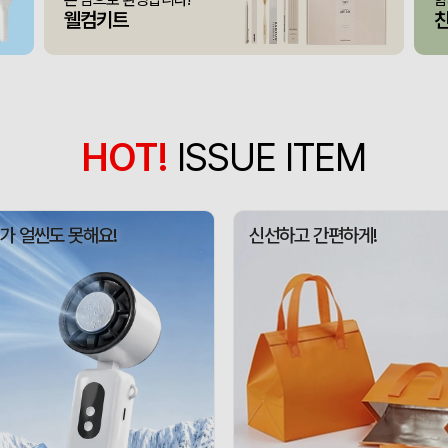
[26년 설]CJ 스마트초이
375348
전OO
71
웰컴키트
접이식 장바구니 포켓가방 
375347
김OO
300
[주문제작] 에코백 맞춤
375346
담OO
200
375345
노OO
1200
HOT!
ISSUE ITEM
375344
노OO
1200
입체형떡메모_(도자기레
375371
이OO
1
가 얼씬도 못해요!
신선하고 간편하게!
375367
이OO
100
375366
정OO
200
375364
울OO
120
상품제안(웰컴키트제작)
375363
이OO
30