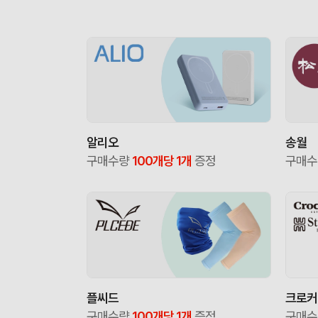
알리오
송월
구매수량
100개당 1개
증정
구매
플씨드
크로커
구매수량
100개당 1개
증정
구매