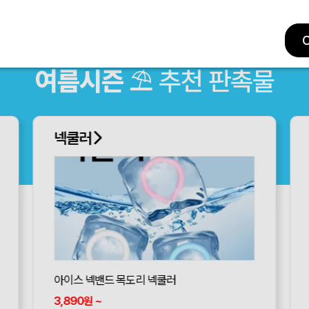
여름시즌
⛱ 추천 판촉물
넥쿨러
아이스 넥밴드 목도리 넥쿨러
3,890
~
원