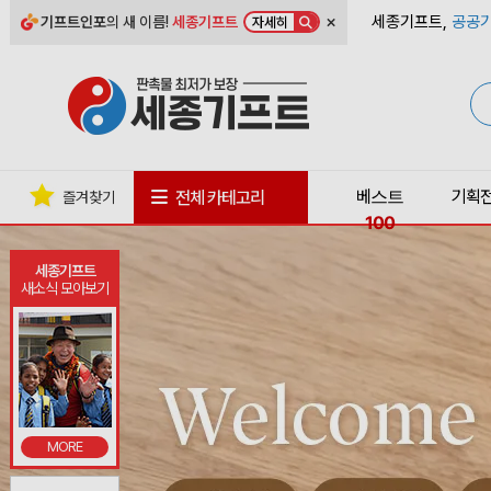
×
세종기프트,
공공기
기프트인포
의 새 이름!
세종기프트
자세히
베스트
기획
전체 카테고리
즐겨찾기
100
세종기프트
새소식 모아보기
MORE