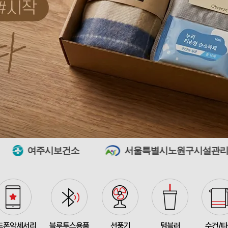
[26년 설]CJ 스마트초이
375348
전OO
71
접이식 장바구니 포켓가방 
375347
김OO
300
[주문제작] 에코백 맞춤
375346
담OO
200
375345
노OO
1200
건소
서울특별시노원구시설관리공단
375344
노OO
1200
입체형떡메모_(도자기레
375371
이OO
1
375367
이OO
100
375366
정OO
200
드폰악세서리
블루투스용품
선풍기
텀블러
수건/
375364
울OO
120