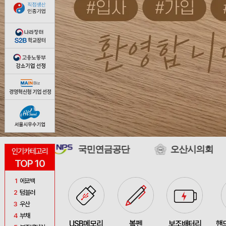
국민연금공단
오산시의회
여주시보
인기카테고리
TOP 10
1
에코백
2
텀블러
3
우산
4
부채
USB메모리
볼펜
보조배터리
핸