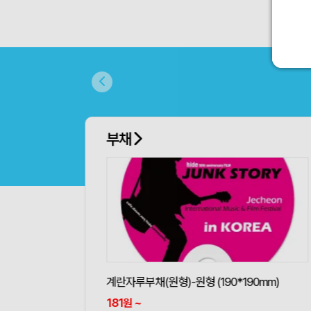
부채
계란자루부채(원형)-원형 (190*190mm)
181
~
원