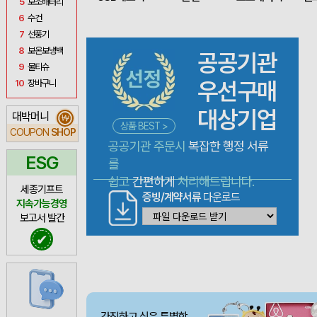
5
보조배터리
6
수건
7
선풍기
8
보온보냉백
공공기관
9
물티슈
우선구매
10
장바구니
대상기업
대박머니
₩
상품 BEST >
COUPON
SHOP
공공기관 주문시
복잡한 행정 서류
ESG
를
쉽고
간편하게
처리해드립니다.
세종기프트
증빙/계약서류
다운로드
지속가능경영
보고서 발간
✔
간직하고 싶은 특별함