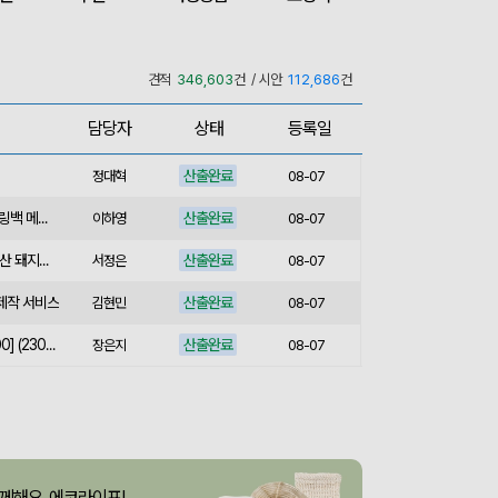
산출완료
서민석
08-07
견적
346,603
건 / 시안
112,686
건
산출완료
[송월] 뉴컬러무지 타월 150g 2매세트 (쇼핑백포함)
박명연
08-07
산출완료
핸즈프리 슬링백 시즌2 (31x16.5x6.5cm)
김준호
08-07
담당자
상태
등록일
산출완료
정대혁
08-07
산출완료
버튼온 크로스 파우치 슬링백 메신저백 Z763
이하영
08-07
산출완료
[사조] 쟌슨빌37호 (국내산 돼지고기100%) / 명절 선물세트
서정은
08-07
 제작 서비스
산출완료
김현민
08-07
산출완료
라벨 메쉬 파우치 [PH200] (230x185mm)
장은지
08-07
산출완료
5단 6K 솔리드 스퀘어 파우치 UV 양우산
윤송은
08-07
산출완료
이정원
08-07
산출완료
브리온 아이스큐브 2세대 여름 아이스 넥밴드 쿨러
이성원
08-07
께해요, 에코라이프!