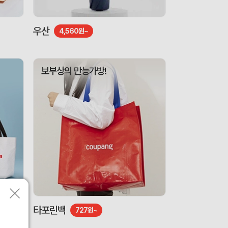
우산
4,560원~
보부상의 만능가방!
타포린백
727원~