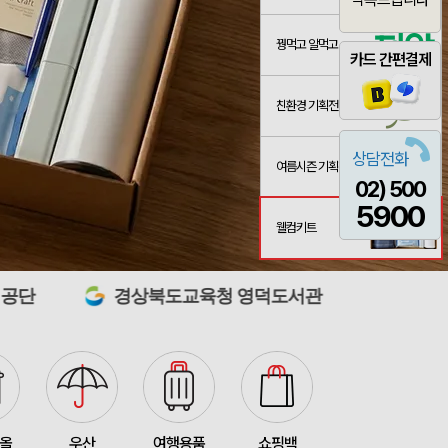
꿩먹고 알먹고
카드 간편결제
친환경 기획전
스 L호
산출완료
서정은
08-07
상담전화
여름시즌 기획전
3종 1P
산출완료
이하영
08-07
02) 500
5900
 제작 서비스
산출완료
박명연
08-07
웰컴키트
산출완료
반달팬시자루부채(원형) (150Ø,160Ø,170Ø,180Ø,190Ø)
이성원
08-07
경상북도교육청 영덕도서관
우편사업진흥원
산출완료
원형 팬시 (2컬러) 부채 (150∅~190∅)
이성원
08-07
인보우)
접수중
김현민
08-08
접수중
스탠다드 에코백 (350x100x370mm)
장은지
08-07
산출완료
[친환경인증] R-PET 고밀도 리유저블백 (검정내피/170g)(S~XL)
김보경
08-07
타올
우산
여행용품
쇼핑백
산출완료
쓰리웨이 캔버스 크로스백 (330x40x380mm)
이유빈
08-07