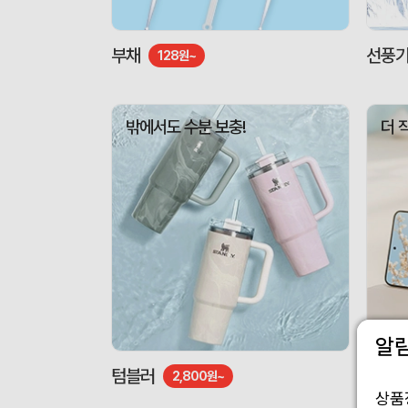
부채
선풍
128원~
밖에서도 수분 보충!
더 
알
텀블러
도킹형
2,800원~
상품