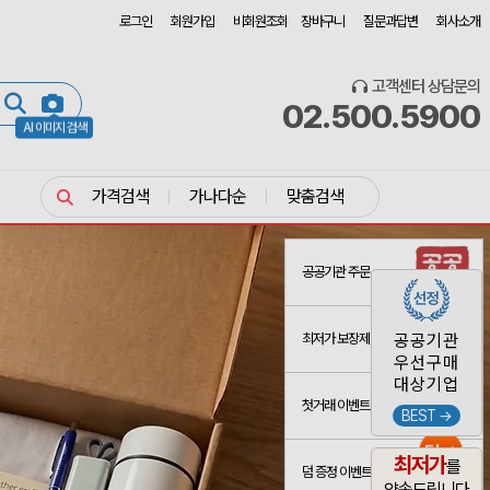
로그인
회원가입
비회원조회
장바구니
질문과답변
회사소개
고객센터 상담문의
02.500.5900
AI 이미지 검색
가격검색
가나다순
맞춤검색
공공기관 주문
최저가 보장제
공공기관
우선구매
대상기업
첫거래 이벤트
BEST →
최저가
를
덤 증정 이벤트
약속드립니다