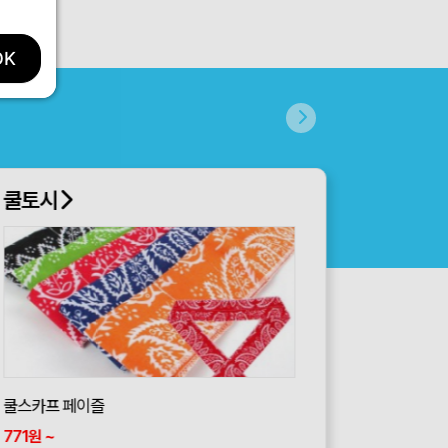
OK
쿨토시
쿨스카프 페이즐
771
~
원