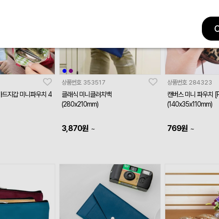
2
상품번호
353517
상품번호
284323
카드지갑 미니파우치 4
클래식 미니클러치백
캔버스 미니 파우치 [P
(280x210mm)
(140x35x110mm)
3,870
원
769
원
~
~