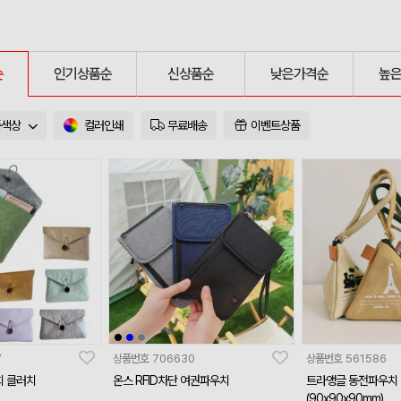
순
인기상품순
신상품순
낮은가격순
높
품색상
컬러인쇄
무료배송
이벤트상품
7
상품번호
706630
상품번호
561586
치 클러치
온스 RFID차단 여권파우치
트라앵글 동전파우치
(90x90x90mm)