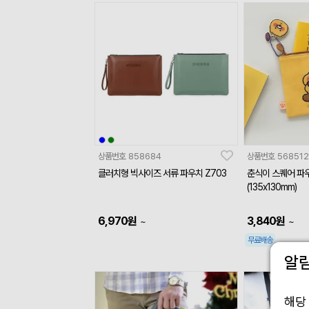
상품번호
858684
상품번호
568512
클러치형 빅사이즈 서류 파우치 Z703
춘식이 스퀘어 파
(135x130mm)
6,970
원
3,840
원
~
~
무료배송
알
해당