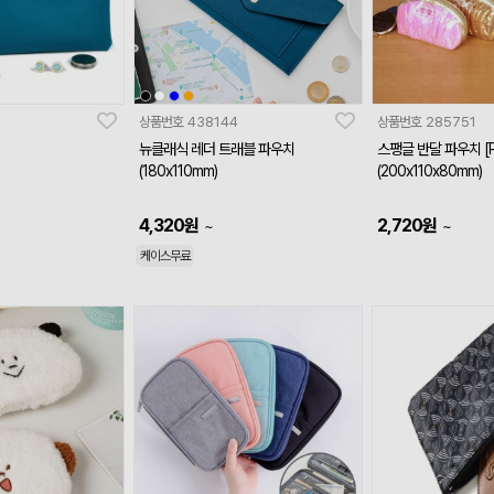
상품번호
438144
상품번호
285751
뉴클래식 레더 트래블 파우치
스팽글 반달 파우치 [P
(180x110mm)
(200x110x80mm)
4,320
원
2,720
원
~
~
케이스무료