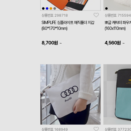
상품번호
298718
상품번호
715594
SIMPLIFE 심플라이프 매직폴더 지갑
뽀글 캐릭터 파우
(80*170*10mm)
(160x110mm)
8,700
원
4,560
원
~
~
상품번호
168949
상품번호
37723