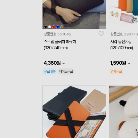
상품번호
551042
상품번호
298176
스트랩 클러치 파우치
사각 동전지갑
(320x240mm)
(120x100mm)
4,360
원
1,590
원
~
~
무료배송
케이스무료
인쇄무료