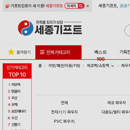
×
세종기프트,
공공기
기프트인포
의 새 이름!
세종기프트
자세히
베스트
기획
전체 카테고리
즐겨찾기
100
홈
가방/패션/미용/키링
에코백/쇼핑백
파우
인기카테고리
TOP 10
1
에코백
2
텀블러
3
우산
전체
에코 파우치
4
부채
5
보조배터리
전자기기 파우치
다용도/멀티 파우
6
수건
PVC 파우치
7
선풍기