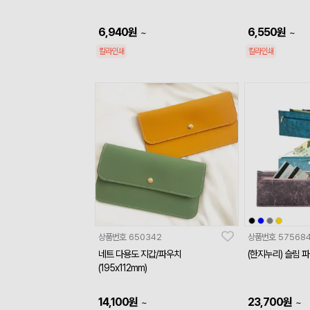
6,940
원
6,550
원
~
~
칼라인쇄
칼라인쇄
상품번호
650342
상품번호
57568
네트 다용도 지갑/파우치
(한지누리) 슬림 
(195x112mm)
14,100
원
23,700
원
~
~