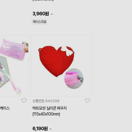
3,960
원
~
케이스무료
상품번호
640299
드케이스
하트모양 실리콘 파우치
(115x40x100mm)
6,190
원
~