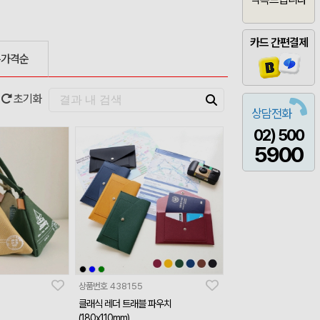
카드 간편결제
은가격순
초기화
상담전화
02) 500
5900
상품번호
438155
클래식 레더 트래블 파우치
(180x110mm)