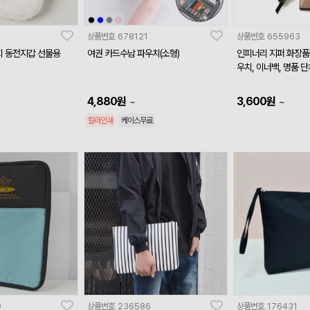
상품번호
678121
상품번호
655963
치 동전지갑 선물용
여권 카드수납 파우치(소형)
인피너리 지퍼 화장품
우치, 이너백, 명품 
4,880
원
3,600
원
~
~
칼라인쇄
케이스무료
0
상품번호
236586
상품번호
176431