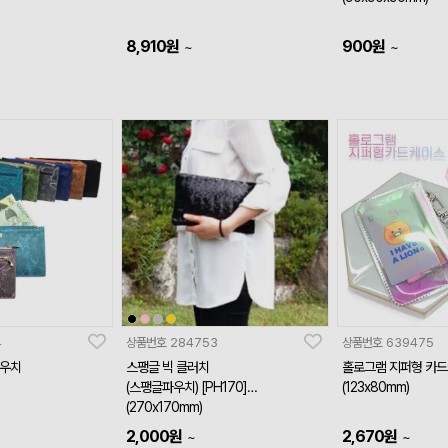
8,910
원
900
원
~
~
4
상품번호
284753
상품번호
639475
파우치
스팽글 빅 클러치
홀로그램 지퍼형 카
(스팽글파우치) [PH170]
(123x80mm)
(270x170mm)
2,000
원
2,670
원
~
~