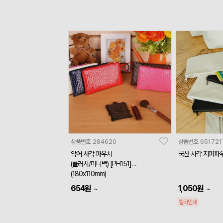
상품번호
284620
상품번호
651721
악어 사각 파우치
국산 사각 지퍼파
(클러치/미니백) [PH151]
(180x110mm)
654
원
1,050
원
~
~
칼라인쇄