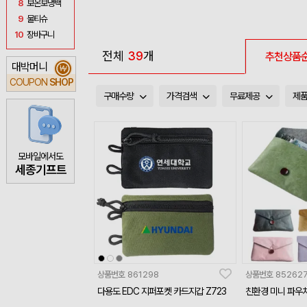
8
보온보냉백
9
물티슈
10
장바구니
전체
39
개
추천상품
대박머니
₩
COUPON
SHOP
구매수량
가격검색
무료제공
제
모바일에서도
세종기프트
상품번호
861298
상품번호
85262
다용도 EDC 지퍼포켓 카드지갑 Z723
친환경 미니 파우