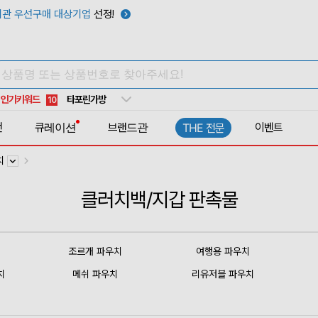
관 우선구매 대상기업
선정!
우산
6
텀블러
7
쿨토시
8
넥쿨러
9
인기키워드
타포린가방
10
선풍기
1
전
큐레이션
브랜드관
이벤트
THE 전문
치
클러치백/지갑 판촉물
조르개 파우치
여행용 파우치
치
메쉬 파우치
리유저블 파우치