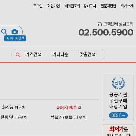
로그인
회원가입
비회원조회
장바구니
질문과답변
회사소개
고객센터 상담문의
02.500.5900
AI 이미지 검색
가격검색
가나다순
맞춤검색
공공기관
우선구매
대상기업
화장품 파우치
클러치백/지갑
BEST →
필통/펜 파우치
텀블러/보틀 파우치
최저가
를
약속드립니다