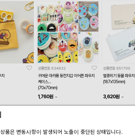
상품번호
634832
상품번호
651700
우치
귀여운 마카롱 동전지갑 이어폰 파우치
멸종위기 동물 파우치
케이스
(187x135mm)
(70x70mm)
1,760
원
3,620
원
~
~
림
 상품은 변동사항이 발생되어 노출이 중단된 상태입니다.