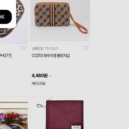
OK
상품번호
757557
H077]
CO213 파우치겸 통장지갑
4,480
원
~
케이스무료