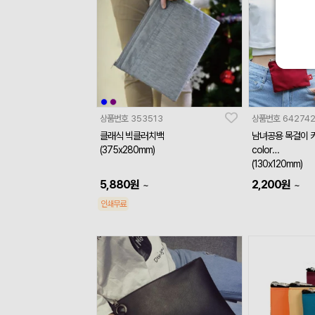
상품번호
353513
상품번호
64274
클래식 빅클러치백
남녀공용 목걸이 
(375x280mm)
color
(130x120mm)
5,880
원
2,200
원
~
~
인쇄무료