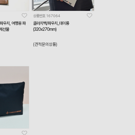
상품번호
167064
파우치, 여행용 파
클러치백/파우치_데이롱
단체선물
(320x270mm)
(견적문의상품)