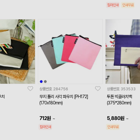
칼라인쇄
인쇄무료
상품번호
284756
상품번호
353533
우치
무지 폴리 사각 파우치 [PH172]
투톤 빅클러치백
(170x180mm)
(375*280mm)
712
원
5,880
원
~
~
칼라인쇄
인쇄무료