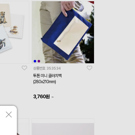
상품번호
353534
투톤 미니 클러치백
(280x210mm)
3,760
원
~