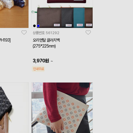
상품번호
561292
H193]
오리엔탈 클러치백
(275*225mm)
3,970
원
~
인쇄무료