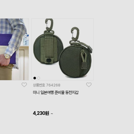
상품번호
764268
미니 일본여행 준비물 동전지갑
4,230
원
~