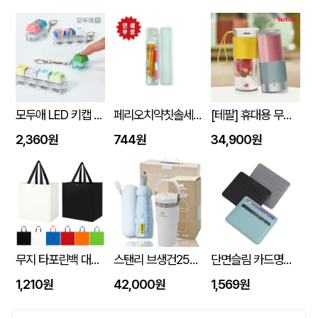
모두애 LED 키캡 키링 굿즈
페리오치약칫솔세트
[테팔] 휴대용 무선 믹서기 라이트믹스 (노랑/민트) 색상선택
2,360원
744원
34,900원
무지 타포린백 대형 (42x40x23) 타포린가방 시장가방 보조가방 // 인쇄제작가능
스탠리 브생건250호(스탠리 아이스플로우 플립591ml+5단 6K UV암막양우산 파우치포함)
단면슬림 카드명함지갑
1,210원
42,000원
1,569원