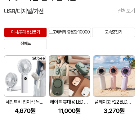
USB/디지털/가전
전체보기
미니/휴대용선풍기
보조배터리 중용량 10000
고속충전기
장패드
세인트비 접이식 목걸이 선풍기 LED 숫자표시 목스트랩증정
헤이트 휴대용 LED 3단 조절 선풍기
플레이고 F22 BLDC모터 저소음 미니 선풍기
4,670원
11,000원
3,270원