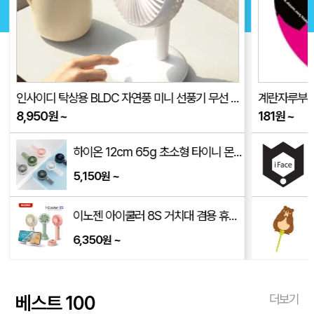
인사이디 탁상용 BLDC 자연풍 미니 선풍기 무선 저소음 스탠드 선풍기 ISF-100
계란자루부채(
8,950
원
~
181
원
~
하이온 12cm 65g 초소형 타이니 몬스터 휴대용 선풍기 H14
5,150
~
원
이노젠 아이쿨러 8S 거치대 겸용 휴대용 선풍기 INOZEN i-cooler 8S
6,350
~
원
베스트 100
더보기