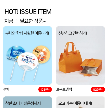
HOT!
ISSUE ITEM
5단 6K 솔리드 스퀘어 파우치 UV 양우산
유OO
08-07
지금 꼭 필요한 상품~
사각니들펜(0.7)
이OO
08-07
부채와 함께 시원한 여름나기!
신선하고 간편하게!
브리온 아이스큐브 2세대 여름 아이스 넥밴드 쿨러
채OO
08-07
[26년 설]CJ 스마트초이스 L호
전OO
08-07
접이식 장바구니 포켓가방 3종 1P
김OO
08-07
[주문제작] 에코백 맞춤 제작 서비스
담OO
08-07
반달팬시자루부채(원형) (150Ø,160Ø,170Ø,180Ø,190Ø)
부채
보온보냉백
노OO
08-07
128원~
825원~
원형 팬시 (2컬러) 부채 (150∅~190∅)
노OO
08-07
착한 소비에 실용성까지!
오고 가는 여름비 대비!