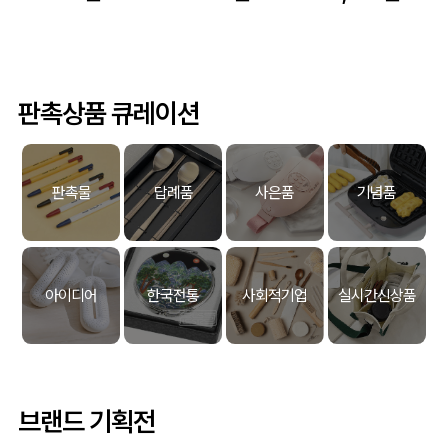
판촉상품 큐레이션
판촉물
답례품
사은품
기념품
아이디어
한국전통
사회적기업
실시간신상품
브랜드 기획전