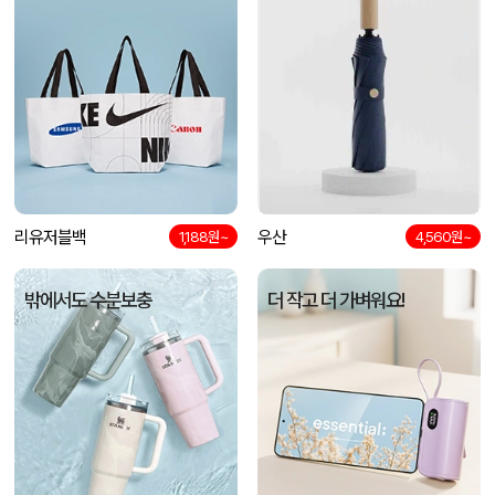
리유저블백
우산
1,188원~
4,560원~
밖에서도 수분보충
더 작고 더 가벼워요!