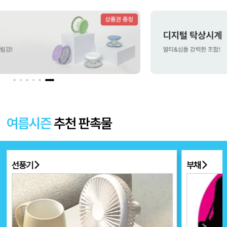
더보기 〉
여름시즌
추천 판촉물
선풍기
부채