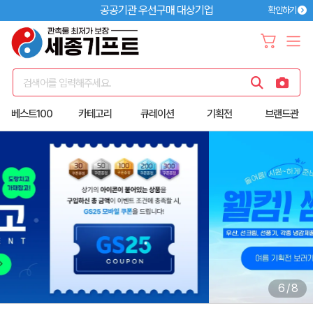
공공기관 우선구매 대상기업
확인하기
검색어를 입력해주세요.
베스트100
카테고리
큐레이션
기획전
브랜드관
6
/
8