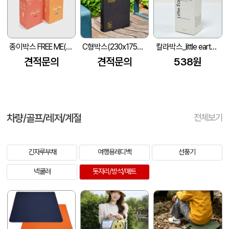
종이박스 FREE ME(62*49*93mm)
C형박스(230x175x35mm)
칼라박스_little earth (45*45*124mm)
견적문의
견적문의
538원
차량/골프/레저/계절
전체보기
긴자루부채
여행용레디백
선풍기
넥쿨러
돗자리/방석/매트