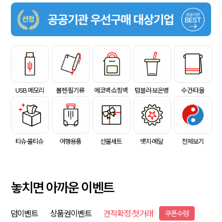
USB 메모리
볼펜·필기류
에코백·쇼핑백
텀블러·보온병
수건·타올
티슈·물티슈
여행용품
선물세트
뱃지·메달
전체보기
놓치면 아까운 이벤트
덤이벤트
상품권이벤트
견적확정·첫거래
쿠폰수령