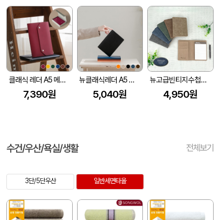
클래식 레더 A5 메모패드 날개형 (215*160mm) (고급선물용 자석케이스 포함)
뉴클래식레더 A5 메모패드-기본형
뉴고급빈티지수첩메모패드
7,390원
5,040원
4,950원
수건/우산/욕실/생활
전체보기
3단/5단우산
일반세면타올