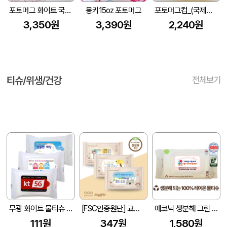
포토머그 화이트 국산 340ml
몽키15oz 포토머그
포토머그컵_(국제전화)
3,350원
3,390원
2,240원
티슈/위생/건강
전체보기
무광 화이트 물티슈 (10매/15매/20매) (150*90mm)
[FSC인증원단] 교회전도 3종 생분해 물티슈 10매(엠보싱)
에코닉 생분해 그린 캡형 60g 엠보싱 (80매)
111원
347원
1,580원