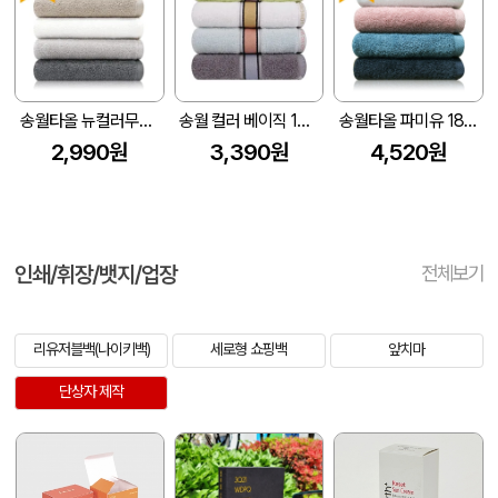
송월타올 뉴컬러무지 150g (30수/40*80cm)
송월 컬러 베이직 130g 1p
송월타올 파미유 180g (40수/40*80cm)
2,990원
3,390원
4,520원
인쇄/휘장/뱃지/업장
전체보기
리유저블백(나이키백)
세로형 쇼핑백
앞치마
단상자 제작