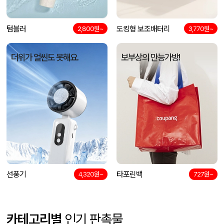
텀블러
도킹형 보조배터리
2,800원~
3,770원~
더위가 얼씬도 못해요.
보부상의 만능가방!
선풍기
타포린백
4,320원~
727원~
카테고리별
인기 판촉물