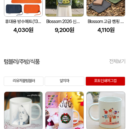
휴대용 방수매트(135cmx145cm) 방수돗자리 휴대용매트 돗자리매트 등산매트 // 인쇄제작가능
Blossom 2026 신형 초음파 퀼팅 방수 피크닉매트 1P
Blossom 고급 캠핑 방수 개인용 폴딩 방석 매트 1P
4,030원
9,200원
4,110원
텀블러/주방/식품
전체보기
리유저블텀블러
앞치마
포토인쇄머그컵