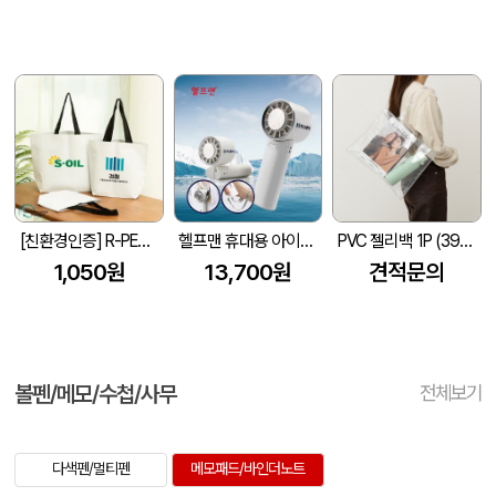
[친환경인증] R-PET 고밀도 리유저블백 (검정내피/170g)(S~XL)
헬프맨 휴대용 아이스쿨링 선풍기
PVC 젤리백 1P (390x300mm)
1,050원
13,700원
견적문의
볼펜/메모/수첩/사무
전체보기
다색펜/멀티펜
메모패드/바인더노트