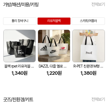
가방/패션/미용/키링
전체보기
폴리 장바구니
리유저블백
스카프/머플러
블랙 rpet 리유저블 가방 (소, 중, 대)
DAZZL 다즐 엘로 리유저블백1P -블랙라미네이트 안감- (S/M/L)
R-PET 친환경 M형 리유저블백 (450x150x400mm)
1,340원
1,220원
1,380원
굿즈/친환경/키트
전체보기