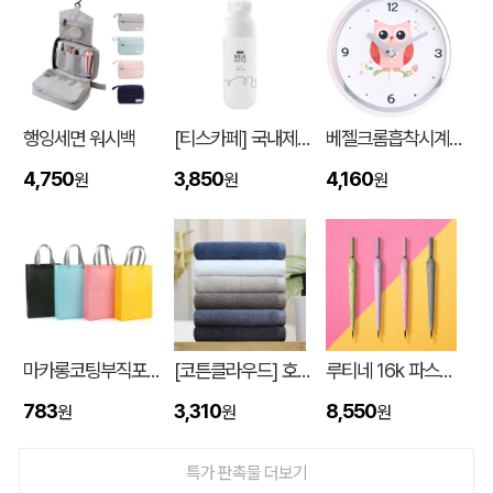
행잉세면 워시백
[티스카페] 국내제작 3단 밀크 보틀 화이트 (PP) 500ml
베젤크롬흡착시계_부엉이JS886
4,750
3,850
4,160
원
원
원
입체형떡메모_(도자기레인보우)
이OO
08-08
마카롱코팅부직포가방 (300*430*105mm)
[코튼클라우드] 호텔수건 170g 1P (자수,나염)
루티네 16k 파스텔 자동 장우산
스탠다드 에코백 (350x100x370mm)
이OO
08-07
783
3,310
8,550
원
원
원
[친환경인증] R-PET 고밀도 리유저블백 (검정내피/170g)(S~XL)
정OO
08-07
특가 판촉물 더보기