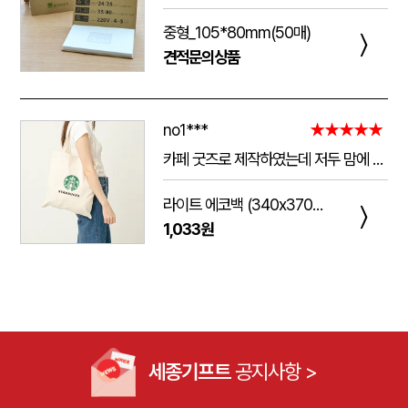
중형_105*80mm(50매)
〉
견적문의상품
no1***
★★★★★
카페 굿즈로 제작하였는데 저두 맘에 들고 손님들도 맘에 들어하세요. 저두 매일 들고 다니는데 탄탄해서 좋아요.가격도 맘에 들어서 벌써 3번째 주문했어요.진행 과정에 있어서도 상담 직원분들 세심하고 친절하세요.
라이트 에코백 (340x370mm)
〉
1,033원
세종기프트
공지사항 >