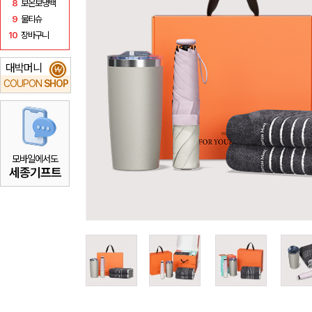
8
보온보냉백
9
물티슈
10
장바구니
대박머니
₩
COUPON
SHOP
모바일에서도
세종기프트