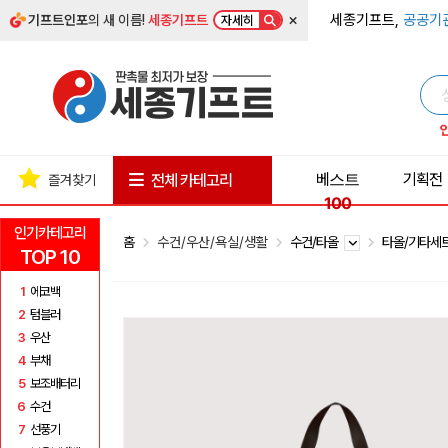
×
세종기프트,
공공기
기프트인포
의 새 이름!
세종기프트
자세히
베스트
기획전
전체 카테고리
즐겨찾기
100
인기카테고리
홈
수건/우산/욕실/생활
수건/타올
타올/기타세
TOP 10
1
에코백
2
텀블러
3
우산
4
부채
5
보조배터리
6
수건
7
선풍기