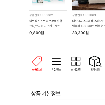
상품번호 : 860062
상품번호 : 863863
아트릭스 스트롱 프로텍션 핸드
내셔널지오그래픽 오리지날 
크림,쁘띠 미니 스카프세트
텀블러 400+30수 에로우 
타올 텀블러세트 NL08
9,800원
33,300원
상품정보
기본정보
상세설명
인쇄샘플
상품 기본정보