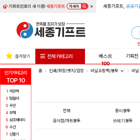
×
세종기프트,
공공기
기프트인포
의 새 이름!
세종기프트
자세히
베스트
기획전
전체 카테고리
즐겨찾기
100
홈
인쇄/휘장/뱃지/업장
비닐쇼핑백/봉투
비닐
인기카테고리
TOP 10
1
에코백
2
텀블러
3
우산
전체
종이봉투
4
부채
5
보조배터리
음식점/마트봉투
쓰레기봉투
6
수건
7
선풍기