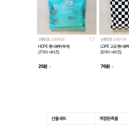
상품번호
230425
상품번호
230179
HDPE 팬시봉투(옥색)
LDPE 고급 팬시봉
(7가지 사이즈)
(5가지 사이즈)
25
원
76
원
~
~
선물세트
계절판촉물