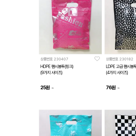
상품번호
230407
상품번호
230182
HDPE 팬시봉투(핑크)
LDPE 고급 팬시봉
(9가지 사이즈)
(4가지 사이즈)
25
원
76
원
~
~