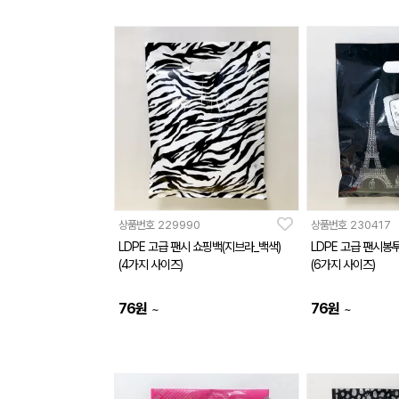
상품번호
229990
상품번호
230417
LDPE 고급 팬시 쇼핑백(지브라_백색)
LDPE 고급 팬시봉
(4가지 사이즈)
(6가지 사이즈)
76
원
76
원
~
~