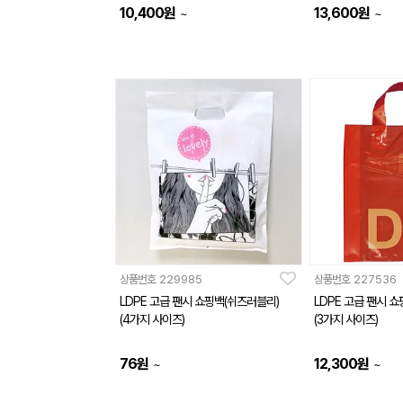
10,400
원
13,600
원
~
~
상품번호
229985
상품번호
227536
LDPE 고급 팬시 쇼핑백(쉬즈러블리)
LDPE 고급 팬시 
(4가지 사이즈)
(3가지 사이즈)
76
원
12,300
원
~
~