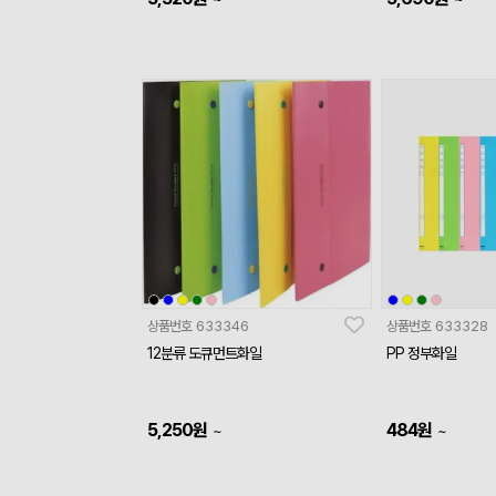
상품번호
633346
상품번호
633328
12분류 도큐먼트화일
PP 정부화일
5,250
원
484
원
~
~