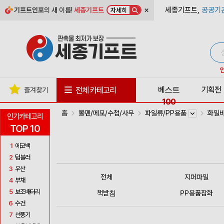
×
세종기프트,
공공기
기프트인포
의 새 이름!
세종기프트
자세히
베스트
기획전
전체 카테고리
즐겨찾기
100
홈
볼펜/메모/수첩/사무
파일류/PP용품
화일
인기카테고리
TOP 10
1
에코백
2
텀블러
3
우산
전체
지퍼파일
4
부채
5
보조배터리
책받침
PP용품잡화
6
수건
7
선풍기