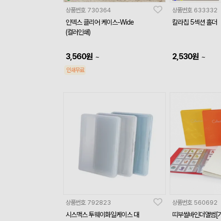
상품번호
730364
상품번호
633332
인덱스 클리어 케이스-Wide
칼라칩 5섹션 홀더
(컬러인쇄)
3,560
원
2,530
원
~
~
인쇄무료
상품번호
792823
상품번호
560692
시스맥스 투웨이화일케이스 대
띠부씰바인더앨범[가