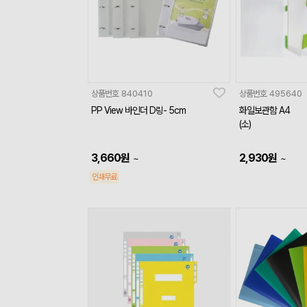
상품번호
840410
상품번호
495640
PP View 바인더 D링- 5cm
화일보관함 A4
(소)
3,660
원
2,930
원
~
~
인쇄무료