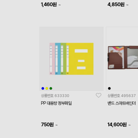
1,460
원
4,850
원
~
~
상품번호
633330
상품번호
495637
PP 대용량 정부화일
밴드 스마트바인더
750
원
14,600
원
~
~