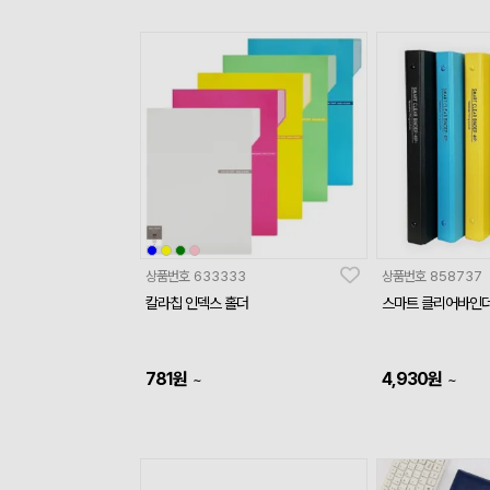
상품번호
633333
상품번호
858737
칼라칩 인덱스 홀더
스마트 클리어바인더
781
원
4,930
원
~
~