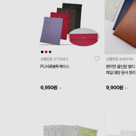
상품번호
575663
상품번호
848198
PU서류봉투케이스
편리한 올인원 멀티
파일 대량 문서 정리
6,950
원
9,900
원
~
~