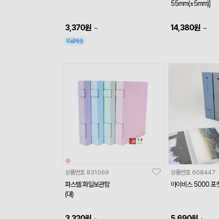
55mm(±5mm)]
3,370
원
14,380
원
~
~
무료배송
상품번호
831069
상품번호
608447
파스텔 화일보관함
아이비스 5000 포켓
(대)
3,320
원
5,690
원
~
~