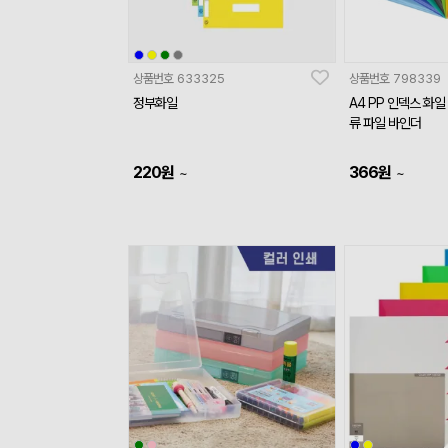
상품번호
633325
상품번호
798339
정부화일
A4 PP 인덱스 화일
류 파일 바인더
220
원
366
원
~
~