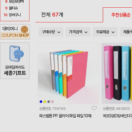
8
보온보냉백
9
물티슈
전체
67
개
추천상품순
10
장바구니
대박머니
₩
구매수량
가격검색
무료제공
제품
COUPON
SHOP
모바일에서도
세종기프트
상품번호
794165
상품번호
483900
파스텔톤 PP 클리어 화일 파일 10매
에코3공D링바인더7