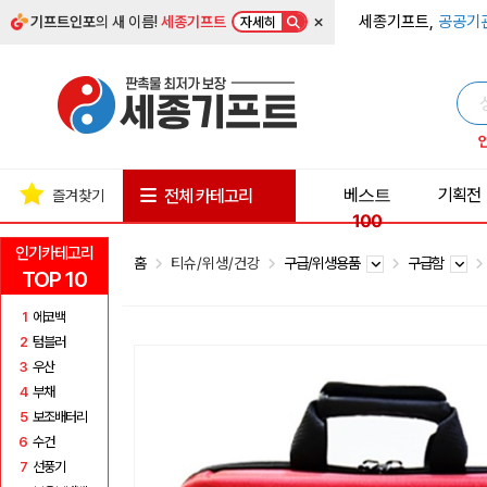
×
세종기프트,
공공기
기프트인포
의 새 이름!
세종기프트
자세히
베스트
기획전
전체 카테고리
즐겨찾기
100
인기카테고리
홈
티슈/위생/건강
구급/위생용품
구급함
TOP 10
1
에코백
2
텀블러
3
우산
4
부채
5
보조배터리
6
수건
7
선풍기