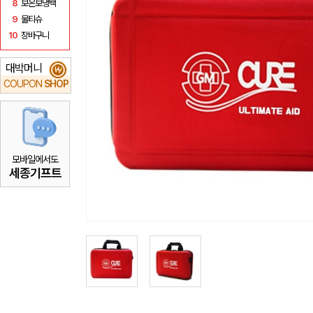
8
보온보냉백
9
물티슈
10
장바구니
대박머니
₩
COUPON
SHOP
모바일에서도
세종기프트