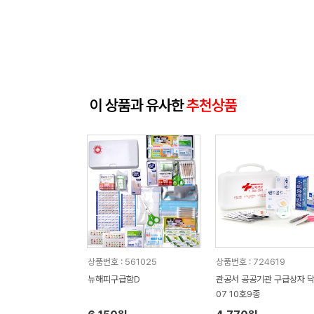
이 상품과 유사한
추천상품
상품번호 : 561025
상품번호 : 724619
뉴해피구급함D
관공서 공공기관 구급상자 
07 10호9종