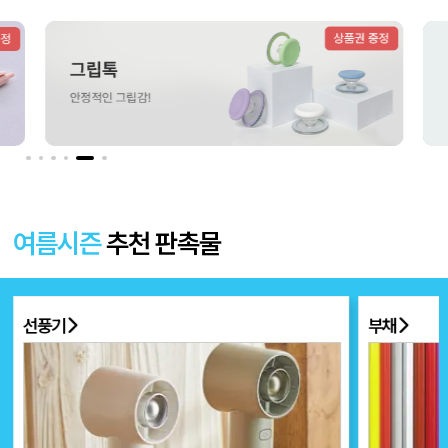
더보기 〉
여름시즌
추천 판촉물
선풍기
부채