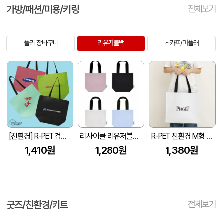
가방/패션/미용/키링
전체보기
폴리 장바구니
리유저블백
스카프/머플러
[친환경] R-PET 검정내피 리유저블백 (4색/중형/170g)(450x150x400mm)
리사이클 리유저블백 4컬러 GRS인증 40*35*15
R-PET 친환경 M형 리유저블백 (450x150x400mm)
1,410원
1,280원
1,380원
굿즈/친환경/키트
전체보기