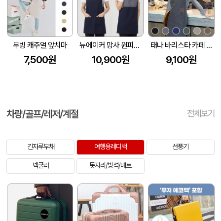
무빙 캐주얼 앞치마
뉴에이커 망사 원피스 앞치마 SM-LA58
태나 바리스타 카페 방수 앞치마
7,500원
10,900원
9,100원
차량/골프/레저/계절
전체보기
긴자루부채
여행용레디백
선풍기
넥쿨러
돗자리/방석/매트