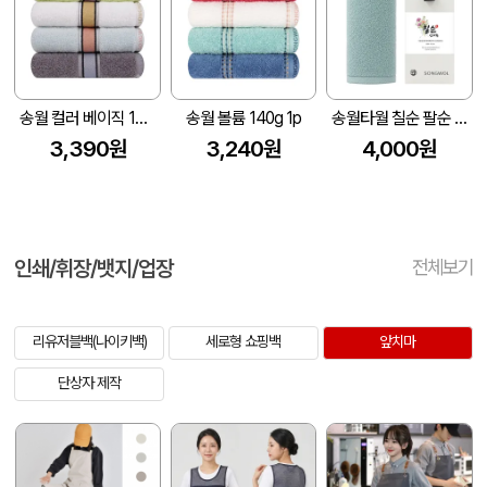
송월 컬러 베이직 130g 1p
송월 볼륨 140g 1p
송월타월 칠순 팔순 고희 답례품 기프트세트(라이트무지)(전용띠지 포함)
3,390원
3,240원
4,000원
인쇄/휘장/뱃지/업장
전체보기
리유저블백(나이키백)
세로형 쇼핑백
앞치마
단상자 제작