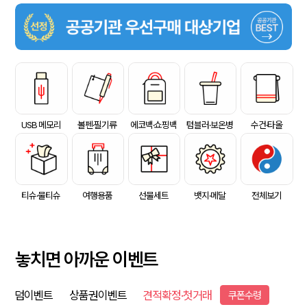
USB 메모리
볼펜·필기류
에코백·쇼핑백
텀블러·보온병
수건·타올
티슈·물티슈
여행용품
선물세트
뱃지·메달
전체보기
놓치면 아까운 이벤트
덤이벤트
상품권이벤트
견적확정·첫거래
쿠폰수령