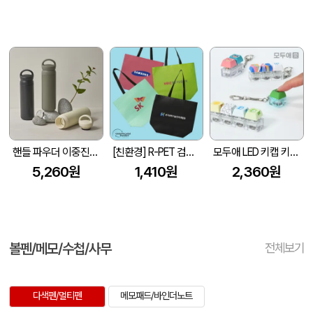
핸들 파우더 이중진공 스텐텀블러 500ml 손잡이 텀블러
[친환경] R-PET 검정내피 리유저블백 (4색/중형/170g)(450x150x400mm)
모두애 LED 키캡 키링 굿즈
5,260원
1,410원
2,360원
볼펜/메모/수첩/사무
전체보기
다색펜/멀티펜
메모패드/바인더노트