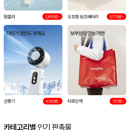
텀블러
도킹형 보조배터리
2,800원~
3,770원~
더위가 얼씬도 못해요.
보부상의 만능가방!
선풍기
타포린백
4,320원~
727원~
카테고리별
인기 판촉물