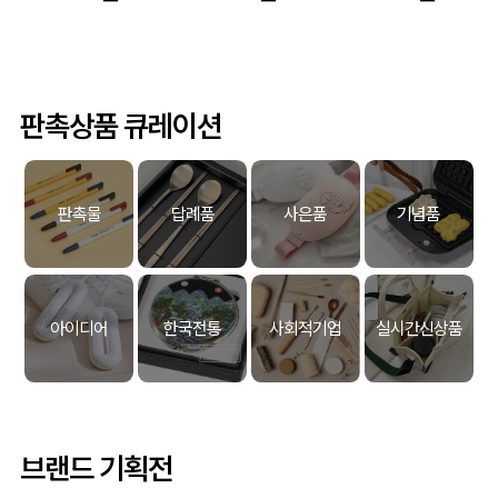
판촉상품 큐레이션
판촉물
답례품
사은품
기념품
아이디어
한국전통
사회적기업
실시간신상품
브랜드 기획전