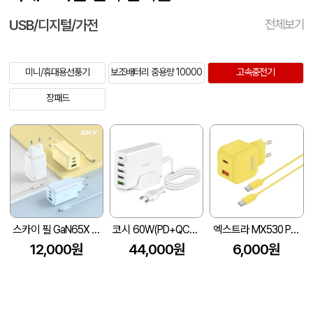
USB/디지털/가전
전체보기
미니/휴대용선풍기
보조배터리 중용량 10000
고속충전기
장패드
스카이 필 GaN65X 4세대 초미니 65W 멀티 3포트 PD 초고속 충전 어댑터+1.2M 케이블
코시 60W(PD+QC3.0) 5포트 멀티 고속 충전기
엑스트라 MX530 PD PPS 초고속 듀얼 충전기
12,000원
44,000원
6,000원