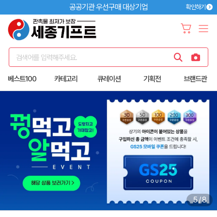
공공기관 우선구매 대상기업
확인하기
검색어를 입력해주세요.
베스트100
카테고리
큐레이션
기획전
브랜드관
6
/
8