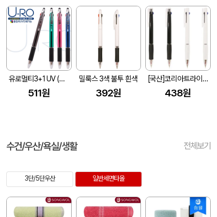
유로멀티3+1 UV (볼펜+샤프)
밀룩스 3색 불투 흰색
[국산]코리아트라이블랙&화이트니들3색볼펜 (0.7mm)
511원
392원
438원
수건/우산/욕실/생활
전체보기
3단/5단우산
일반세면타올