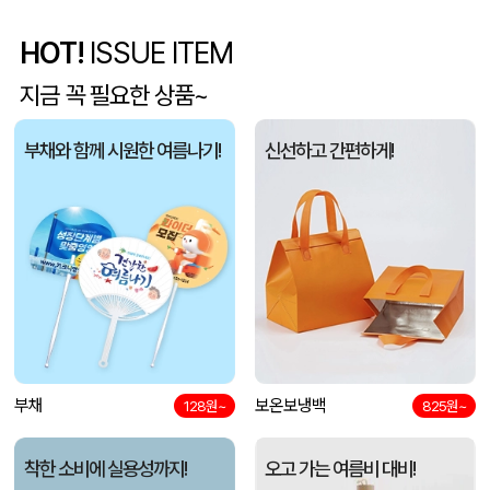
HOT!
ISSUE ITEM
5단 6K 솔리드 스퀘어 파우치 UV 양우산
유OO
08-07
지금 꼭 필요한 상품~
사각니들펜(0.7)
이OO
08-07
부채와 함께 시원한 여름나기!
신선하고 간편하게!
브리온 아이스큐브 2세대 여름 아이스 넥밴드 쿨러
채OO
08-07
[26년 설]CJ 스마트초이스 L호
전OO
08-07
접이식 장바구니 포켓가방 3종 1P
김OO
08-07
[주문제작] 에코백 맞춤 제작 서비스
담OO
08-07
반달팬시자루부채(원형) (150Ø,160Ø,170Ø,180Ø,190Ø)
부채
보온보냉백
노OO
08-07
128원~
825원~
원형 팬시 (2컬러) 부채 (150∅~190∅)
노OO
08-07
착한 소비에 실용성까지!
오고 가는 여름비 대비!