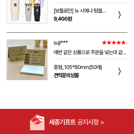
[보틀로만] 뉴 시에나 텀블러 900ml
〉
9,400원
suji***
★★★★★
매번 같은 상품으로 주문을 넣는데 같은 품질로 받을 수 있어서 좋습니다. 배송 기간도 적당히 잘오는거 같아요. 앞으로도 계속 이용할꺼 같습니다. 지금과 같은 품질로 유지해주세요!!
중형_105*80mm(50매)
〉
견적문의상품
세종기프트
공지사항 >