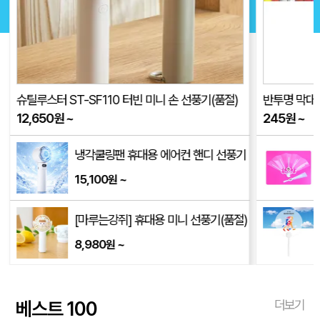
슈틸루스터 ST-SF110 터빈 미니 손 선풍기(품절)
반투명 막대긴
12,650
원
~
245
원
~
냉각쿨링팬 휴대용 에어컨 핸디 선풍기
15,100
~
원
[마루는강쥐] 휴대용 미니 선풍기(품절)
8,980
~
원
베스트 100
더보기