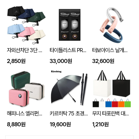
자외선차단 3단 자동 암막 양우산
타이틀리스트 PRO V1 6구세트 (45X95X135mm)
터보아이스 날개없는 넥쿨러 4000mAh
2,850원
33,000원
32,600원
해피니스 엘리펀트 베이직 인텐시브 레디백
키르히탁 75 초경량 올카본 UV 암막우산
무지 타포린백 대형 (42x40x23) 타포린가방 시장가방 보조가방 // 인쇄제작가능
8,880원
19,600원
1,210원