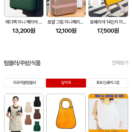
레디백 미니 캐리어 16인치 330*260*170mm
로얄 그립 미니캐리어 [14인치/16인치]
로페리아 14인치 미니 레디백(암호설정가능) (무지에코백 포함)(300x140x260mm)
13,200원
12,100원
17,500원
텀블러/주방/식품
전체보기
리유저블텀블러
앞치마
포토인쇄머그컵