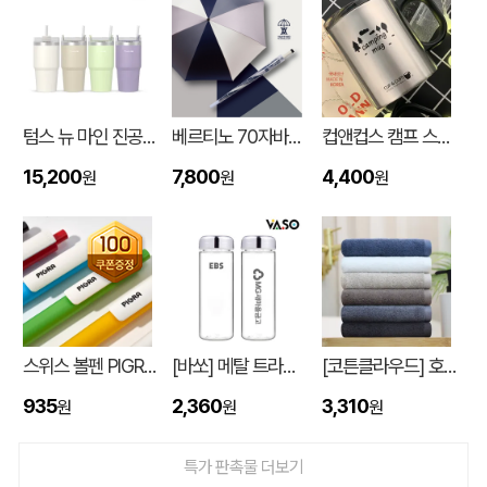
텀스 뉴 마인 진공 스텐텀블러 650ml
베르티노 70자바라파스텔암막 UV
컵앤컵스 캠프 스텐 머그 440ml
15,200
7,800
4,400
원
원
원
입체형떡메모_(도자기레인보우)
이OO
08-08
스위스 볼펜 PIGRA P03 피그라 볼펜
[바쏘] 메탈 트라이탄 보틀 500ml
[코튼클라우드] 호텔수건 170g 1P (자수,나염)
스탠다드 에코백 (350x100x370mm)
이OO
08-07
935
2,360
3,310
원
원
원
[친환경인증] R-PET 고밀도 리유저블백 (검정내피/170g)(S~XL)
정OO
08-07
특가 판촉물 더보기