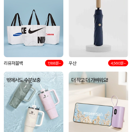
리유저블백
우산
1,188원~
4,560원~
밖에서도 수분보충
더 작고 더 가벼워요!