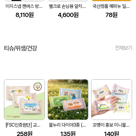
이지스냅 캔버스 방수 조끼 앞치마
벨크로 손님용 앞치마 식당용 업소용
국산정품 해피뉴 일회용 앞치마 무지 흰색 스페셜
8,110원
4,600원
78원
티슈/위생/건강
전체보기
[FSC인증원단] 교회전도 3종 생분해 물티슈 (10매/15매/20매)
물누리 다이아3종 (무광) 물티슈 10매/15매/20매
꼬맹이 홍보 미니물티슈 10매
258원
135원
140원