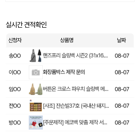
쓰리웨이 캔버스 크로스백 (330x40x380mm)
울OO
08-07
상품제안(웰컴키트제작)
이OO
08-07
실시간 견적확인
[송월] 뉴컬러무지 타월 150g 2매세트 (쇼핑백포함)
윤OO
08-07
신청자
상품명
날짜
핸즈프리 슬링백 시즌2 (31x16.5x6.5cm)
송OO
08-07
화장품박스 제작 문의
이OO
08-07
버튼온 크로스 파우치 슬링백 메신저백 Z763
임OO
08-07
[사조] 쟌슨빌37호 (국내산 돼지고기100%) / 명절 선물세트
전OO
08-07
[주문제작] 에코백 맞춤 제작 서비스
방OO
08-07
라벨 메쉬 파우치 [PH200] (230x185mm)
이OO
08-07