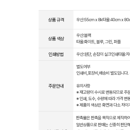
상품 규격
우산:55cm x 8k타올:40cm x 80
우산:블랙
상품 색상
타올:화이트, 블루, 그린, 퍼플
인쇄방법
우산:원단, 손잡이 실크인쇄타올:
별도여부
인쇄비,포장비,배송비 별도입니다.
주문안내
유의사항
※ 재고량이 수시로 변동되므로 주문
※ 인쇄, 도수, 수량에 따라 가격 
※ 제품의 색상은 화면과 다소 차이
판촉물은 판촉을 목적으로 제작하여
일반상품으로 판매는 신중히 판단해