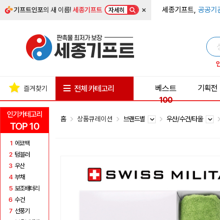
×
세종기프트,
공공기
기프트인포
의 새 이름!
세종기프트
자세히
베스트
기획전
전체 카테고리
즐겨찾기
100
인기카테고리
홈
상품큐레이션
브랜드별
우산/수건/타올
TOP 10
1
에코백
2
텀블러
3
우산
4
부채
5
보조배터리
6
수건
7
선풍기