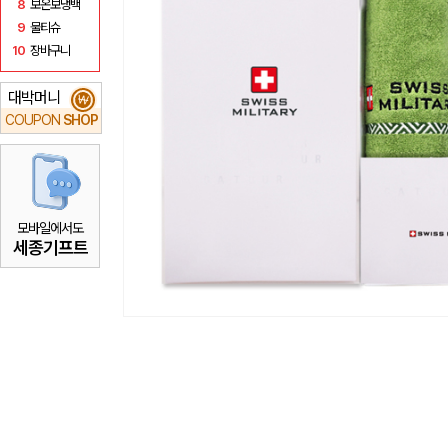
8
보온보냉백
9
물티슈
10
장바구니
대박머니
₩
COUPON
SHOP
모바일에서도
세종기프트