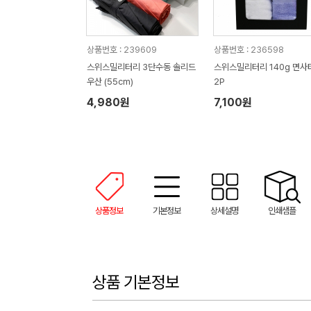
상품번호 : 239609
상품번호 : 236598
스위스밀리터리 3단수동 솔리드
스위스밀리터리 140g 면사
우산 (55cm)
2P
4,980원
7,100원
상품정보
기본정보
상세설명
인쇄샘플
상품 기본정보