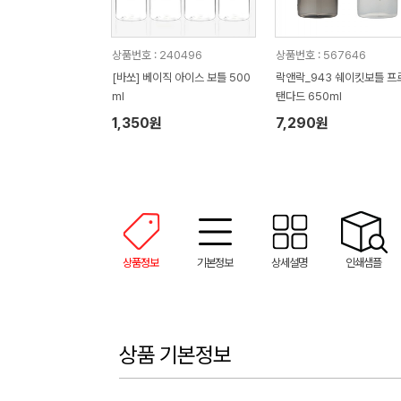
상품번호 : 240496
상품번호 : 567646
[바쏘] 베이직 아이스 보틀 500
락앤락_943 쉐이킷보틀 프로 스
ml
탠다드 650ml
1,350원
7,290원
상품정보
기본정보
상세설명
인쇄샘플
상품 기본정보