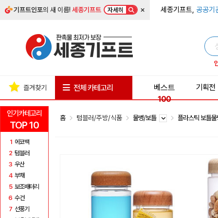
×
세종기프트,
공공기
기프트인포
의 새 이름!
세종기프트
자세히
베스트
기획전
전체 카테고리
즐겨찾기
100
인기카테고리
홈
텀블러/주방/식품
물병/보틀
플라스틱 보틀
TOP 10
1
에코백
2
텀블러
3
우산
4
부채
5
보조배터리
6
수건
7
선풍기