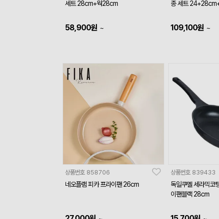
세트 28cm+웍28cm
종 세트 24+28c
58,900
원
109,100
원
~
~
상품번호
858706
상품번호
839433
네오플램 피카 프라이팬 26cm
독일쿠멜 세라믹코팅
이팬블랙 28cm
27,000
원
15,700
원
~
~