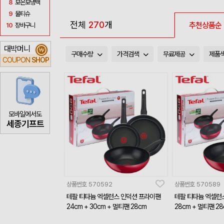
8
보온보냉백
9
물티슈
전체
270
개
추천상품순
10
장바구니
대박머니
₩
구매수량
가격검색
무료제공
제품
COUPON
SHOP
모바일에서도
세종기프트
상품번호
570592
상품번호
570589
테팔 티타늄 엑셀런스 인덕션 프라이팬
테팔 티타늄 엑셀런
24cm + 30cm + 멀티팬 28cm
28cm + 멀티팬 28