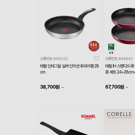
상품번호
845022
상품번호
844942
테팔 인테그랄 실버 인덕션 후라이팬 28
테팔 IH 스탠다드쿡
cm
종 세트 24+28c
38,700
원
67,700
원
~
~