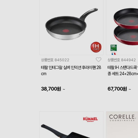
상품번호
845022
상품번호
844942
테팔 인테그랄 실버 인덕션 후라이팬 28
테팔 IH 스탠다드쿡
cm
종 세트 24+28c
38,700
원
67,700
원
~
~