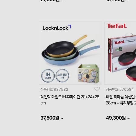
상품번호
837582
상품번호
570584
락앤락 마일드 IH 후라이팬 20+24+28
테팔 티타늄 엑셀런
cm
28cm + 유리뚜껑 
37,500
원
49,300
원
~
~