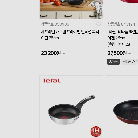
상품번호
858906
상품번호
843194
셰프라인 배그팬 프라이팬 인덕션 후라
[테팔] 티타늄 엑셀런
이팬 28cm
이팬 26cm
(손잡이케이스)
23,200
원
27,500
원
~
~
쿠폰증정
스티커무료