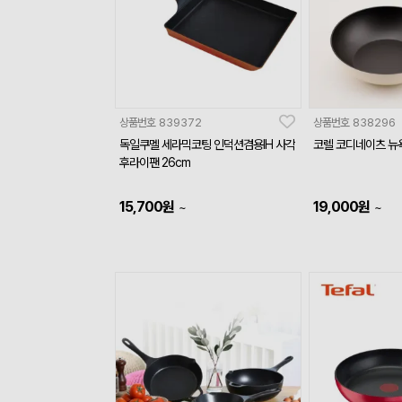
상품번호
839372
상품번호
838296
독일쿠멜 세라믹코팅 인덕션겸용IH 사각
코렐 코디네이츠 뉴욕
후라이팬 26cm
15,700
원
19,000
원
~
~