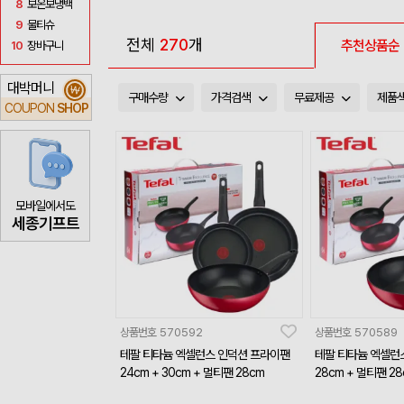
8
보온보냉백
9
물티슈
전체
270
개
추천상품순
10
장바구니
대박머니
₩
구매수량
가격검색
무료제공
제품
COUPON
SHOP
모바일에서도
세종기프트
상품번호
570592
상품번호
570589
테팔 티타늄 엑셀런스 인덕션 프라이팬
테팔 티타늄 엑셀런
24cm + 30cm + 멀티팬 28cm
28cm + 멀티팬 28