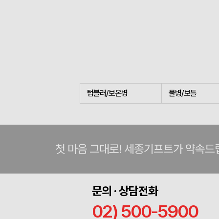
텀블러/보온병
물병/보틀
첫 마음 그대로! 세종기프트가 약속드
문의 · 상담전화
02) 500-5900