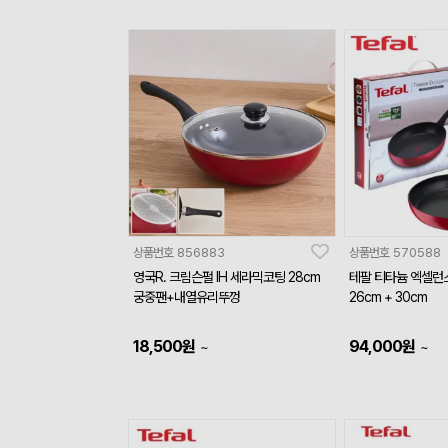
상품번호
856883
상품번호
570588
영국R. 크림슨펄 IH 세라믹코팅 28cm
테팔 티타늄 엑셀런
궁중팬+내열유리뚜껑
26cm + 30cm
18,500
원
94,000
원
~
~