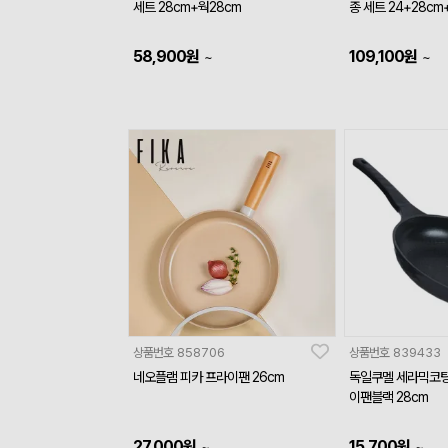
세트 28cm+웍28cm
종 세트 24+28c
58,900
원
109,100
원
~
~
상품번호
858706
상품번호
839433
네오플램 피카 프라이팬 26cm
독일쿠멜 세라믹코팅
이팬블랙 28cm
27,000
원
15,700
원
~
~