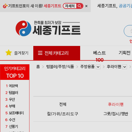
×
세종기프트,
공공기
기프트인포
의 새 이름!
세종기프트
자세히
베스트
기획전
전체 카테고리
즐겨찾기
100
홈
텀블러/주방/식품
주방용품
후라이팬
인기카테고리
TOP 10
1
에코백
2
텀블러
3
우산
전체
후라이팬
4
부채
5
보조배터리
칼/가위/조리도구
그릇/접시/쟁반
6
수건
7
선풍기