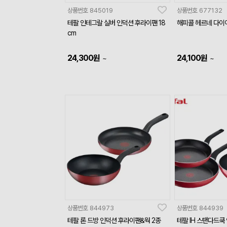
상품번호
845019
상품번호
677132
테팔 인테그랄 실버 인덕션 후라이팬 18
해피콜 헤르네 다이아
cm
24,300
원
24,100
원
~
~
상품번호
844973
상품번호
844939
테팔 론 드방 인덕션 후라이팬&웍 2종
테팔 IH 스탠다드쿡