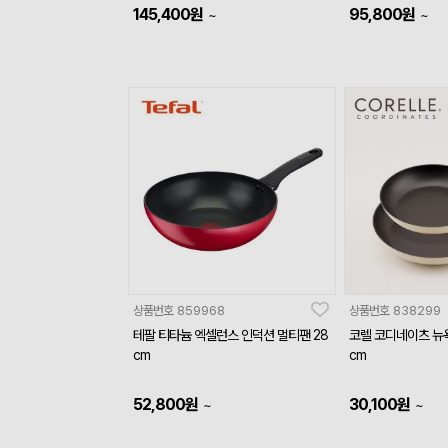
145,400
원
95,800
원
~
~
상품번호
859968
상품번호
838299
테팔 티타늄 엑셀런스 인덕션 멀티팬 28
코렐 코디네이츠 뉴욕
cm
cm
52,800
원
30,100
원
~
~