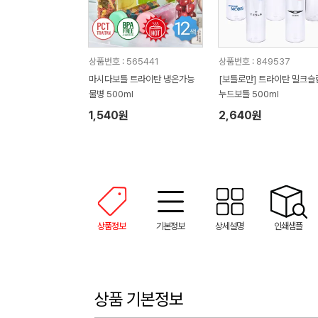
상품번호 : 565441
상품번호 : 849537
마시다보틀 트라이탄 냉온가능
[보틀로만] 트라이탄 밀크슬
물병 500ml
누드보틀 500ml
1,540원
2,640원
상품정보
기본정보
상세설명
인쇄샘플
상품 기본정보