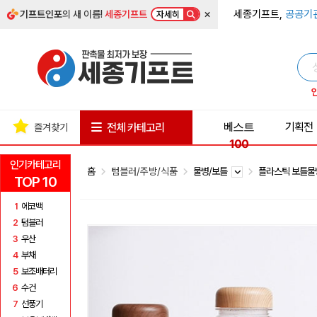
×
세종기프트,
공공기
기프트인포
의 새 이름!
세종기프트
자세히
베스트
기획전
전체 카테고리
즐겨찾기
100
인기카테고리
홈
텀블러/주방/식품
물병/보틀
플라스틱 보틀
TOP 10
1
에코백
2
텀블러
3
우산
4
부채
5
보조배터리
6
수건
7
선풍기