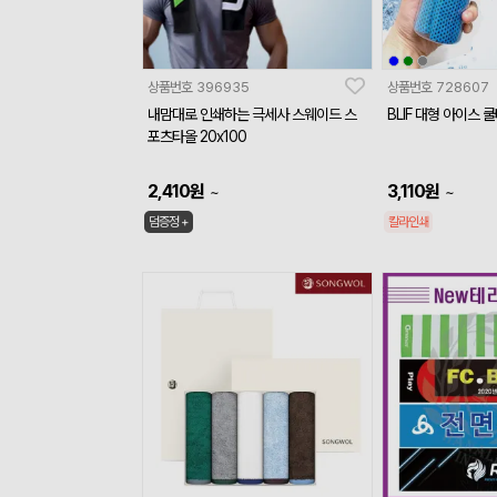
상품번호
396935
상품번호
728607
내맘대로 인쇄하는 극세사 스웨이드 스
BLIF 대형 아이스 
포츠타올 20x100
2,410
원
3,110
원
~
~
덤증정 +
칼라인쇄