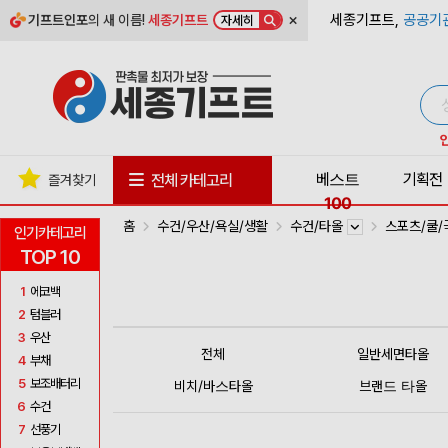
×
세종기프트,
공공기
기프트인포
의 새 이름!
세종기프트
자세히
베스트
기획전
전체 카테고리
즐겨찾기
100
홈
수건/우산/욕실/생활
수건/타올
스포츠/쿨
인기카테고리
TOP 10
1
에코백
2
텀블러
3
우산
전체
일반세면타올
4
부채
5
보조배터리
비치/바스타올
브랜드 타올
6
수건
7
선풍기