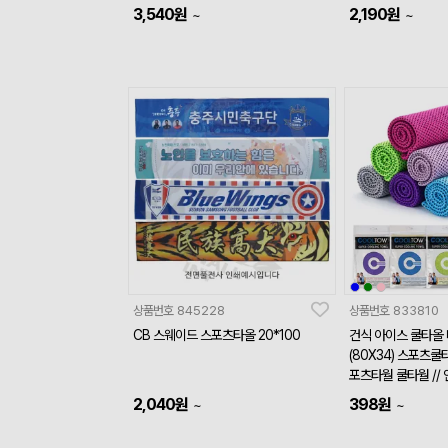
3,540
원
2,190
원
~
~
상품번호
845228
상품번호
833810
CB 스웨이드 스포츠타올 20*100
건식 아이스 쿨타올
(80X34) 스포츠
포츠타월 쿨타월 //
2,040
원
398
원
~
~