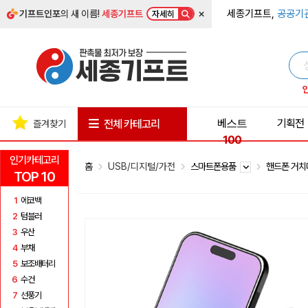
×
세종기프트,
공공기
기프트인포
의 새 이름!
세종기프트
자세히
베스트
기획전
전체 카테고리
즐겨찾기
100
인기카테고리
홈
USB/디지털/가전
스마트폰용품
핸드폰 거
TOP 10
1
에코백
2
텀블러
3
우산
4
부채
5
보조배터리
6
수건
7
선풍기