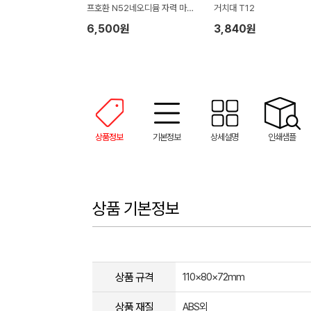
프호환 N52네오디뮴 자력 마그
거치대 T12
네틱 링 홀더
6,500원
3,840원
상품정보
기본정보
상세설명
인쇄샘플
상품 기본정보
상품 규격
110×80×72mm
상품 재질
ABS외