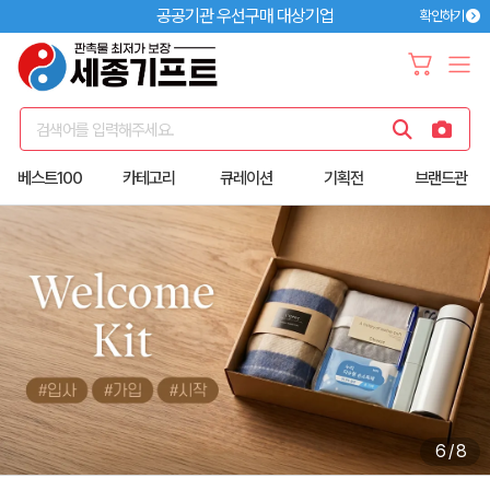
공공기관 우선구매 대상기업
확인하기
검색어를 입력해주세요.
베스트100
카테고리
큐레이션
기획전
브랜드관
6
/
8