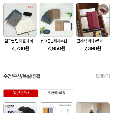
헬프맨 멀티 홀더 버클 메모노트(A5
뉴고급빈티지수첩메모패드
클래식 레더 A5 메모패드 날개형 (215*160mm) (고급선물용 자석케이스 포함)
4,730원
4,950원
7,390원
수건/우산/욕실/생활
전체보기
3단/5단우산
일반세면타올