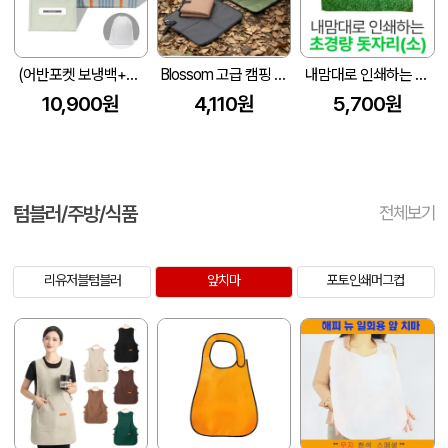
(어반포켓 보냉백+스트라이프 피크닉매트)세트
Blossom 고급 캠핑 방수 개인용 폴딩 방석 매트 1P
내맘대로 인쇄하는 초경량 돗자리(소)
10,900원
4,110원
5,700원
텀블러/주방/식품
전체보기
리유저블텀블러
앞치마
포토인쇄머그컵