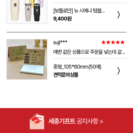
[보틀로만] 뉴 시에나 텀블러 900ml
〉
9,400원
suji***
★★★★★
매번 같은 상품으로 주문을 넣는데 같은 품질로 받을 수 있어서 좋습니다. 배송 기간도 적당히 잘오는거 같아요. 앞으로도 계속 이용할꺼 같습니다. 지금과 같은 품질로 유지해주세요!!
중형_105*80mm(50매)
〉
견적문의상품
세종기프트
공지사항 >