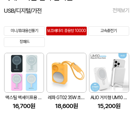
USB/디지털/가전
전체보기
미니/휴대용선풍기
보조배터리 중용량 10000
고속충전기
장패드
맥스틸 맥세이프용 무선 보조배터리 GM-Mvolt 10000mAh
레파 GT02 35W 초고속충전 내장케이블 미러 보조배터리 10000mAh
ALIO 거치형 UM10 고속충전 맥세이프 보조배터리 10000mAh
16,700원
18,600원
15,200원