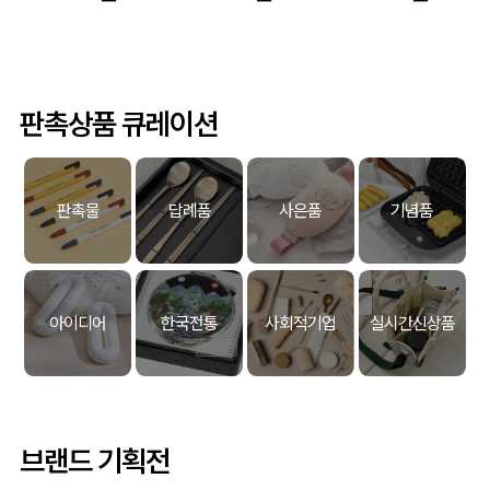
판촉상품 큐레이션
판촉물
답례품
사은품
기념품
아이디어
한국전통
사회적기업
실시간신상품
브랜드 기획전