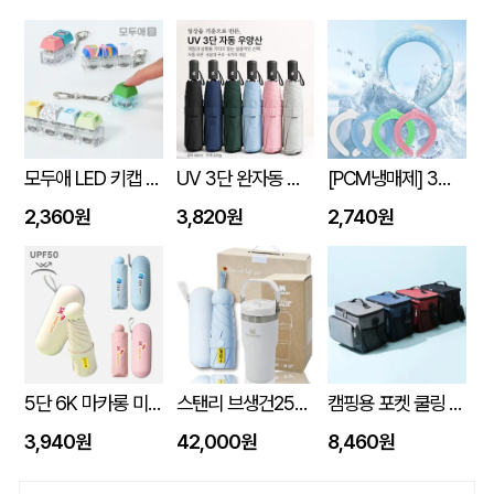
모두애 LED 키캡 키링 굿즈
UV 3단 완자동 양우산
[PCM냉매제] 3세대 넥쿨러 쿨넥밴드
2,360원
3,820원
2,740원
5단 6K 마카롱 미니 UV 양우산
스탠리 브생건250호(스탠리 아이스플로우 플립591ml+5단 6K UV암막양우산 파우치포함)
캠핑용 포켓 쿨링 300D PEVA 보냉 쿨링 방수백
3,940원
42,000원
8,460원