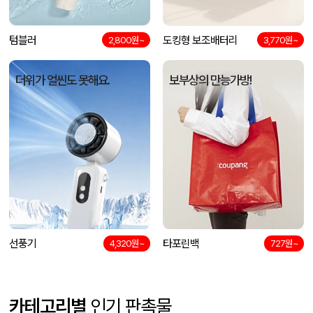
텀블러
도킹형 보조배터리
2,800원~
3,770원~
더위가 얼씬도 못해요.
보부상의 만능가방!
선풍기
타포린백
4,320원~
727원~
카테고리별
인기 판촉물