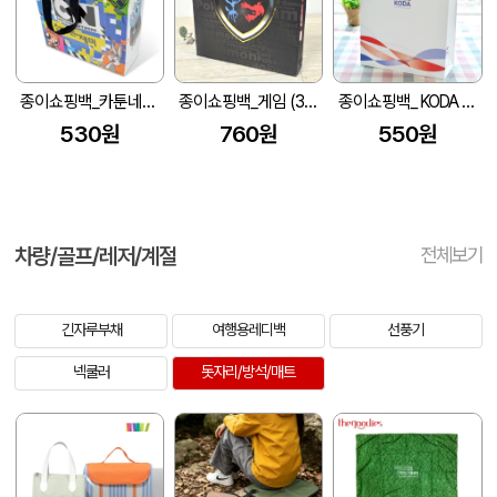
종이쇼핑백_카툰네트워크 (280x100x300mm)
종이쇼핑백_게임 (390x60x400mm)
종이쇼핑백_ KODA (270x110x360mm)
530원
760원
550원
차량/골프/레저/계절
전체보기
긴자루부채
여행용레디백
선풍기
넥쿨러
돗자리/방석/매트