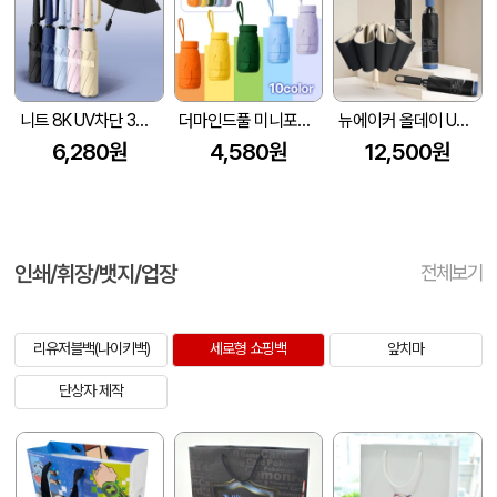
니트 8K UV차단 3단 완자동 양우산
더마인드풀 미니포켓 UV차단 암막 파스텔 우양산 색상 10종
뉴에이커 올데이 UV차단 8K 3단 거꾸로 자동 양우산 고리 손잡이
6,280원
4,580원
12,500원
인쇄/휘장/뱃지/업장
전체보기
리유저블백(나이키백)
세로형 쇼핑백
앞치마
단상자 제작