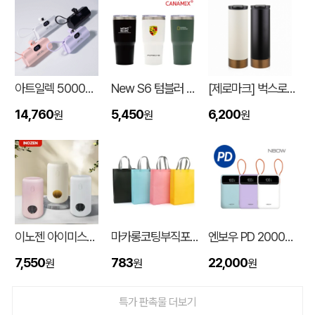
아트일렉 5000mAh 도킹형 보조 배터리
New S6 텀블러 600ml
[제로마크] 벅스로얄텀블러 500ml
14,760
5,450
6,200
원
원
원
입체형떡메모_(도자기레인보우)
이OO
08-08
스탠다드 에코백 (350x100x370mm)
이OO
08-07
이노젠 아이미스트 에어 무드등 휴대용 무선가습기
마카롱코팅부직포가방 (300*430*105mm)
엔보우 PD 20000mAh 케이블일체형 보조배터리 P20
7,550
783
22,000
원
원
원
[친환경인증] R-PET 고밀도 리유저블백 (검정내피/170g)(S~XL)
정OO
08-07
특가 판촉물 더보기
쓰리웨이 캔버스 크로스백 (330x40x380mm)
울OO
08-07