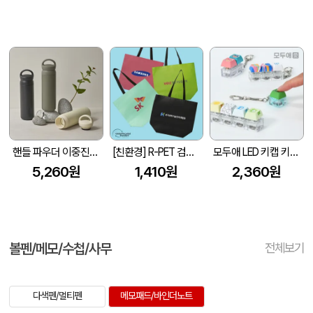
핸들 파우더 이중진공 스텐텀블러 500ml 손잡이 텀블러
[친환경] R-PET 검정내피 리유저블백 (4색/중형/170g)(450x150x400mm)
모두애 LED 키캡 키링 굿즈
5,260원
1,410원
2,360원
볼펜/메모/수첩/사무
전체보기
다색펜/멀티펜
메모패드/바인더노트