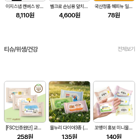
이지스냅 캔버스 방수 조끼 앞치마
벨크로 손님용 앞치마 식당용 업소용
국산정품 해피뉴 일회용 앞치마 무지 흰색 스페셜
8,110원
4,600원
78원
티슈/위생/건강
전체보기
[FSC인증원단] 교회전도 3종 생분해 물티슈 (10매/15매/20매)
물누리 다이아3종 (무광) 물티슈 10매/15매/20매
꼬맹이 홍보 미니물티슈 10매
258원
135원
140원