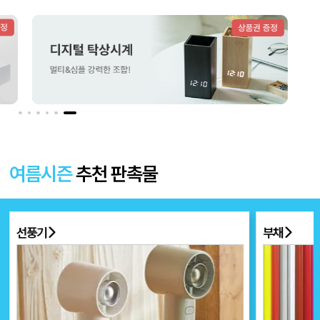
더보기 〉
여름시즌
추천 판촉물
선풍기
부채