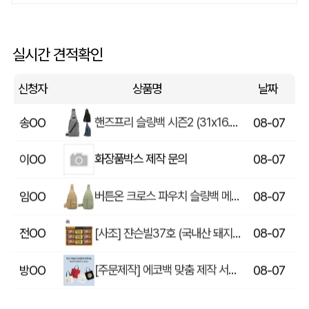
상품제안(웰컴키트제작)
이OO
08-07
실시간 견적확인
[송월] 뉴컬러무지 타월 150g 2매세트 (쇼핑백포함)
윤OO
08-07
신청자
상품명
날짜
핸즈프리 슬링백 시즌2 (31x16.5x6.5cm)
송OO
08-07
화장품박스 제작 문의
이OO
08-07
버튼온 크로스 파우치 슬링백 메신저백 Z763
임OO
08-07
[사조] 쟌슨빌37호 (국내산 돼지고기100%) / 명절 선물세트
전OO
08-07
[주문제작] 에코백 맞춤 제작 서비스
방OO
08-07
라벨 메쉬 파우치 [PH200] (230x185mm)
이OO
08-07