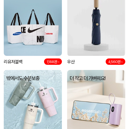
리유저블백
우산
1,188원~
4,560원~
밖에서도 수분보충
더 작고 더 가벼워요!