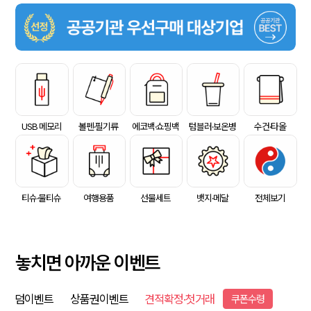
USB 메모리
볼펜·필기류
에코백·쇼핑백
텀블러·보온병
수건·타올
티슈·물티슈
여행용품
선물세트
뱃지·메달
전체보기
놓치면 아까운 이벤트
덤이벤트
상품권이벤트
견적확정·첫거래
쿠폰수령