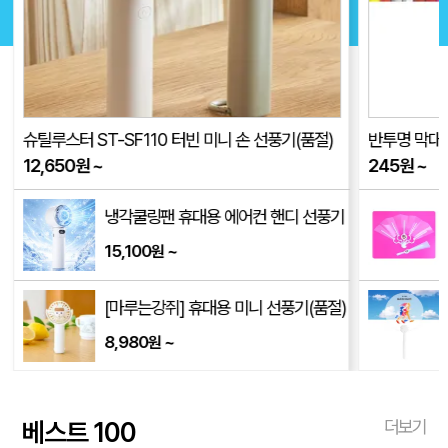
슈틸루스터 ST-SF110 터빈 미니 손 선풍기(품절)
반투명 막대긴
12,650
원
~
245
원
~
냉각쿨링팬 휴대용 에어컨 핸디 선풍기
15,100
~
원
[마루는강쥐] 휴대용 미니 선풍기(품절)
8,980
~
원
베스트 100
더보기