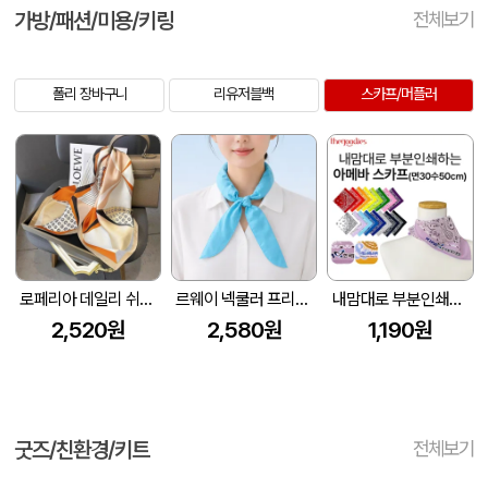
가방/패션/미용/키링
전체보기
폴리 장바구니
리유저블백
스카프/머플러
로페리아 데일리 쉬폰 70*70 정사각 실크 스카프
르웨이 넥쿨러 프리사이즈 쿨스카프
내맘대로 부분인쇄하는 아메바 스카프(면30수50cm)
2,520원
2,580원
1,190원
굿즈/친환경/키트
전체보기