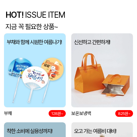
5단 6K 솔리드 스퀘어 파우치 UV 양우산
유OO
08-07
HOT!
ISSUE ITEM
사각니들펜(0.7)
이OO
08-07
지금 꼭 필요한 상품~
브리온 아이스큐브 2세대 여름 아이스 넥밴드 쿨러
채OO
08-07
부채와 함께 시원한 여름나기!
신선하고 간편하게!
[26년 설]CJ 스마트초이스 L호
전OO
08-07
접이식 장바구니 포켓가방 3종 1P
김OO
08-07
[주문제작] 에코백 맞춤 제작 서비스
담OO
08-07
반달팬시자루부채(원형) (150Ø,160Ø,170Ø,180Ø,190Ø)
노OO
08-07
부채
보온보냉백
128원~
825원~
원형 팬시 (2컬러) 부채 (150∅~190∅)
노OO
08-07
착한 소비에 실용성까지!
오고 가는 여름비 대비!