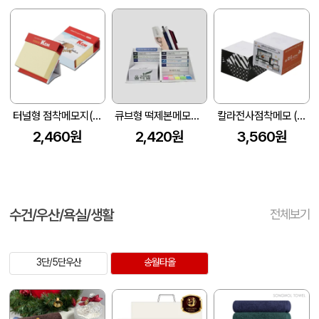
터널형 점착메모지(300매) (106X113X35mm)
큐브형 떡제본메모지-250매/300매
칼라전사점착메모 (300매/500매/95*95mm)
2,460원
2,420원
3,560원
수건/우산/욕실/생활
전체보기
3단/5단우산
송월타올