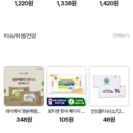
1,220원
1,338원
1,420원
티슈/위생/건강
전체보기
데이케어 생분해원단 제로 물티슈 15매 홍보.전도.판촉용 추천
로티엔 퓨어 베이지 전용 라벨형 물티슈 (10매) (150X90mm(±5mm))
안심물티슈(소/1,2도 인쇄) (120*50mm)
348원
105원
46원