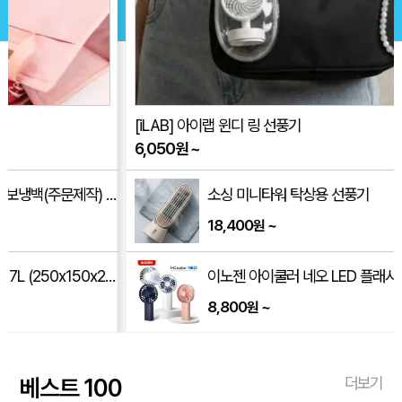
[iLAB] 아이랩 윈디 링 선풍기
오죽실크천 
6,050
원
~
6,000
원
~
250x140mm)
소싱 미니타워 탁상용 선풍기
18,400
~
원
00mm)
이노젠 아이쿨러 네오 LED 플래시 라이트 겸용 휴대용 선풍기 INOZEN i-cooler NEO
8,800
~
원
베스트 100
더보기