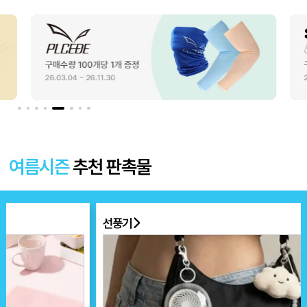
여름시즌
추천 판촉물
선풍기
부채