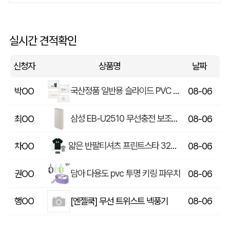
락앤락 메트로머그 600ml
신OO
08-06
실시간 견적확인
큐브형-큐브박스점착메모함+팝업필름지(10매)+(인입식-내장형자석)
조OO
08-06
신청자
상품명
날짜
국산정품 일반용 슬라이드 PVC 지퍼백(소)
박OO
08-06
삼성 EB-U2510 무선충전 보조배터리 10000mAh 25W
최OO
08-06
얇은 반팔티셔츠 프린트스타 32수 남여티셔츠 제작
차OO
08-06
담아 다용도 pvc 투명 키링 파우치
권OO
08-06
[엔젤쿡] 무선 트위스트 넥풍기
행OO
08-06
BS131 밀키 포켓 초경량 우양산 미니 컬러암막 5단 양우산 선물세트+쿨샷 휴대용 핸디 미니 선풍기
이OO
08-06