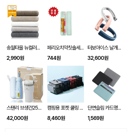
송월타올 뉴컬러무지 150g (30수/40*80cm)
페리오치약칫솔세트
터보아이스 날개없는 넥쿨러 4000mAh
2,990원
744원
32,600원
스탠리 브생건250호(스탠리 아이스플로우 플립591ml+5단 6K UV암막양우산 파우치포함)
캠핑용 포켓 쿨링 300D PEVA 보냉 쿨링 방수백
단면슬림 카드명함지갑
42,000원
8,460원
1,569원