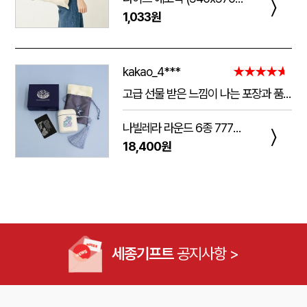
〉
1,033원
kakao_4***
★★★★★
고급 선물 받은 느낌이 나는 포장과 품질.
주는 사람도 받는 사람도 만족 스러운 제품 입니다.
나빌레라 라운드 6종 777쓰리세븐 손톱깎이 호작도 까치호랑이 네일케어세트
다만 아쉬운 점은 조립이 덜되어 있는 것이 간혹 있습니다.
〉
18,400원
케이스가 빠지는 현상이 좀 있는데, 조립할때 신경써서 해주시면 더 좋은 인상이 남을 것 같습니다.
세종기프트
공지사항 >