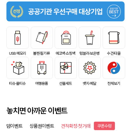
USB 메모리
볼펜·필기류
에코백·쇼핑백
텀블러·보온병
수건·타올
티슈·물티슈
여행용품
선물세트
뱃지·메달
전체보기
놓치면 아까운 이벤트
덤이벤트
상품권이벤트
견적확정·첫거래
쿠폰수령