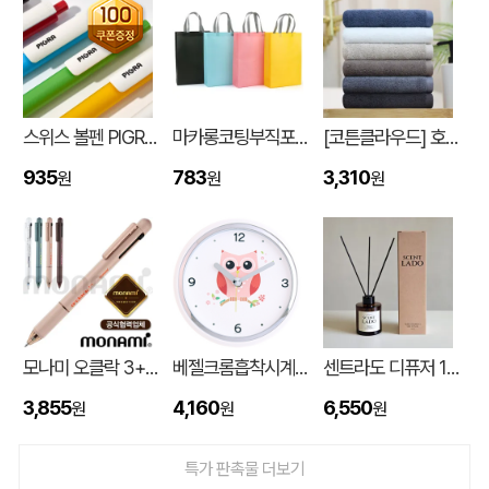
스위스 볼펜 PIGRA P03 피그라 볼펜
마카롱코팅부직포가방 (300*430*105mm)
[코튼클라우드] 호텔수건 170g 1P (자수,나염)
935
783
3,310
원
원
원
기본형 컬러 장패드 780x300 3T
대OO
08-06
모나미 오클락 3+1멀티펜 (0.5) (모나미공식협력업체)
베젤크롬흡착시계_부엉이JS886
센트라도 디퓨저 150ml
DAZZL 다즐 코디 3단 원터치 12K 완전자동우산 하드파우치 포함 (풀칼라인쇄)
주OO
08-06
3,855
4,160
6,550
원
원
원
[굿즈]타이틀리스트 HVC 9구세트
문OO
08-06
특가 판촉물 더보기