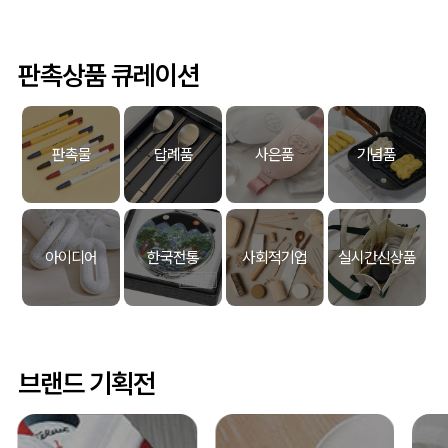
판촉상품 큐레이션
판촉물
답례품
사은품
기념품
아이디어
한국전통
사회적기업
실시간신상품
브랜드 기획전