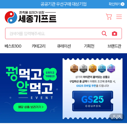
공공기관 우선구매 대상기업
확인하기
검색어를 입력해주세요.
베스트100
카테고리
큐레이션
기획전
브랜드관
5
/
8