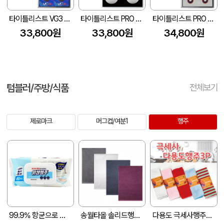
타이틀리스트 VG3 3피스 6구 고급 싸바리케이스
타이틀리스트 PRO V1x 4구 볼마커칩 고급 싸바리케이스
타이틀리스트 PRO V1x 6구 고급 싸바리케이스
33,800원
33,800원
34,800원
텀블러/주방/식품
전체보기
제로마크
머그컵/여분1
행주
99.9% 항균으로 세균닦는 위생행주80매
송월타올 솔리드행주 (50g/30*45cm)
다용도 극세사행주3P세트