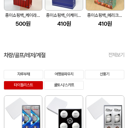
종이쇼핑백_케이라인 (260x110x350mm)
종이쇼핑백_이케이씨 (175x70x235mm)
종이쇼핑백_메리크리스마스 (150x60x210mm)
500원
410원
410원
차량/골프/레저/계절
전체보기
자루부채
여행용파우치
선풍기
타이틀리스트
쿨토시/스카프