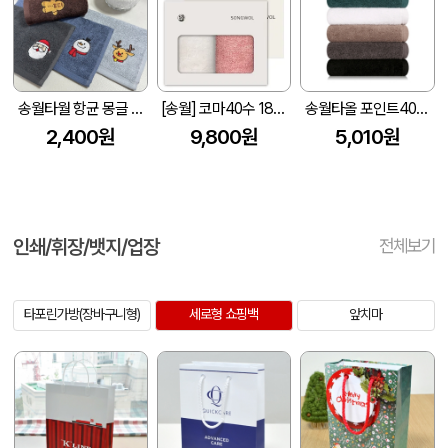
송월타월 항균 몽글 크리스마스 고리 핸드타올 1매
[송월] 코마40수 180g 타월 2매세트 (쇼핑백포함) (40*80cm)
송월타올 포인트40 세면타월 코마사 200g (40수/40*90cm)
2,400원
9,800원
5,010원
인쇄/휘장/뱃지/업장
전체보기
타포린가방(장바구니형)
세로형 쇼핑백
앞치마