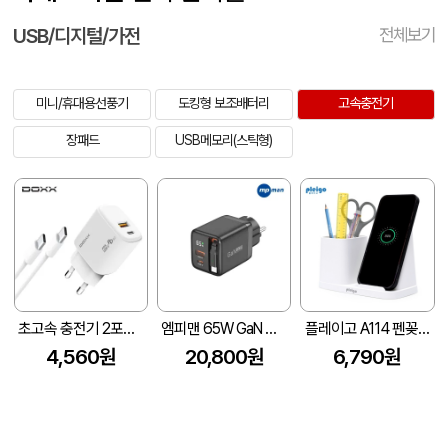
USB/디지털/가전
전체보기
미니/휴대용선풍기
도킹형 보조배터리
고속충전기
장패드
USB메모리(스틱형)
초고속 충전기 2포트 PD 25W 케이블 포함(DOXX)
엠피맨 65W GaN 디스플레이 릴 케이블 일체형 2포트 접지 고속 충전기
플레이고 A114 펜꽂이 멀티 무선충전기
4,560원
20,800원
6,790원