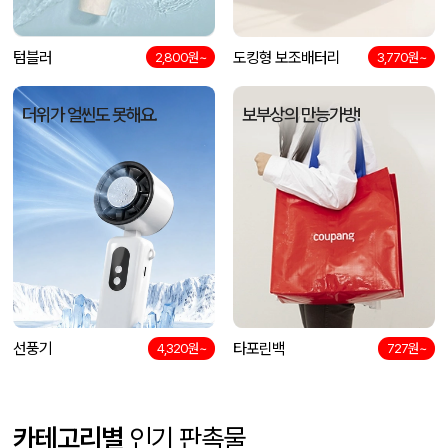
텀블러
도킹형 보조배터리
2,800원~
3,770원~
더위가 얼씬도 못해요.
보부상의 만능가방!
선풍기
타포린백
4,320원~
727원~
카테고리별
인기 판촉물