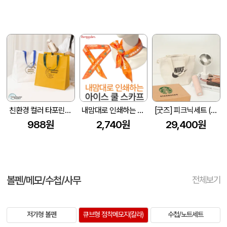
친환경 컬러 타포린백 대형(2색) (중량 140g±5)(400x250x400mm)
내맘대로 인쇄하는 아이스 쿨 스카프(전면인쇄)
[굿즈] 피크닉세트 (보온보냉백+핸디선풍기+텀블러)
988원
2,740원
29,400원
볼펜/메모/수첩/사무
전체보기
저가형 볼펜
큐브형 점착메모지(칼라)
수첩/노트세트