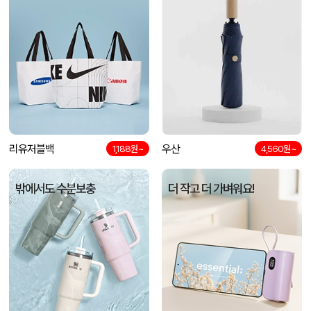
리유저블백
우산
1,188원~
4,560원~
밖에서도 수분보충
더 작고 더 가벼워요!