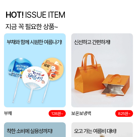
스탠리 브생건250호(스탠리 아이스플로우 플립591ml+5단 6K UV암막양우산 파우치포함)
오OO
08-06
HOT!
ISSUE ITEM
[친환경인증] R-PET 고밀도 리유저블백 (검정내피/170g)(450x150x400mm)
조OO
08-06
지금 꼭 필요한 상품~
종이쇼핑백
안OO
08-06
부채와 함께 시원한 여름나기!
신선하고 간편하게!
대형 타포린가방 긴 손잡이 숄더가능(11color) (420x400x250mm)
백OO
08-06
ALIO UX20 고속충전 22.5W 20000mAh 보조배터리(대용량,듀얼충전)
김OO
08-06
부직포 합지 선물세트
최OO
08-06
16색상 두툼캔버스 컬러에코백 데님에코백(중)-(35x38x8cm)
조OO
08-06
부채
보온보냉백
128원~
825원~
자외선차단 정글모자, 일반형 사파리모자 낚시모자 등산모자
한OO
08-06
착한 소비에 실용성까지!
오고 가는 여름비 대비!
종이쇼핑백_터크 (220x100x285mm)
이OO
08-06