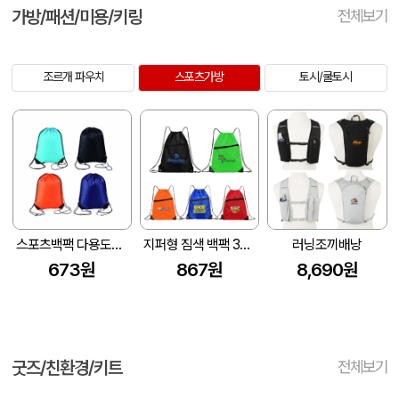
가방/패션/미용/키링
전체보기
조르개 파우치
스포츠가방
토시/쿨토시
스포츠백팩 다용도가방
지퍼형 짐색 백팩 34x42(㎝)
러닝조끼배낭
673원
867원
8,690원
굿즈/친환경/키트
전체보기